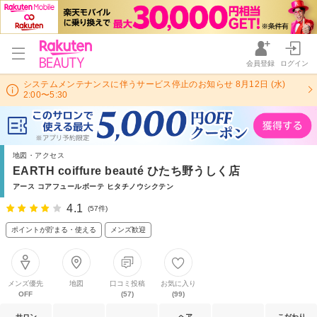
会員登録
ログイン
システムメンテナンスに伴うサービス停止のお知らせ 8月12日 (水)
2:00〜5:30
地図・アクセス
EARTH coiffure beauté ひたち野うしく店
アース コアフュールボーテ ヒタチノウシクテン
4.1
(57件)
ポイントが貯まる・使える
メンズ歓迎
メンズ優先
地図
口コミ投稿
お気に入り
OFF
(57)
(99)
サロン
ヘア
こだわり