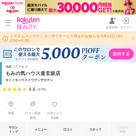
会員登録
ログイン
システムメンテナンスに伴うサービス停止のお知らせ 8月12日 (水)
2:00〜5:30
地図・アクセス
もみの気ハウス道玄坂店
モミノキハウスドウゲンザカテン
4.6
(17件)
地図
口コミ投稿
お気に入り
(17)
(134)
サロン
こだわり
メニュー
口コミ
スタッフ
トップ
特集