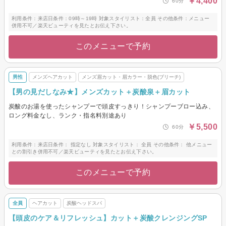
￥4,400
60分
利用条件：来店日条件：09時～19時 対象スタイリスト：全員 その他条件：メニュー
併用不可／楽天ビューティを見たとお伝え下さい。
このメニューで予約
男性
メンズヘアカット
メンズ眉カット・眉カラー・脱色(ブリーチ)
【男の見だしなみ★】メンズカット＋炭酸泉＋眉カット
炭酸のお湯を使ったシャンプーで頭皮すっきり！シャンプーブロー込み、
ロング料金なし、ランク・指名料別途あり
￥5,500
60分
利用条件：来店日条件： 指定なし 対象スタイリスト： 全員 その他条件： 他メニュー
との割引き併用不可／楽天ビューティを見たとお伝え下さい。
このメニューで予約
全員
ヘアカット
炭酸ヘッドスパ
【頭皮のケア＆リフレッシュ】カット＋炭酸クレンジングSP