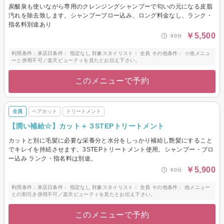
炭酸泉も使いながら専用のクレンジングシャンプーで匂いの元になる皮脂
汚れを除去致します。シャンプーブロー込み、ロング料金なし、ランク・
指名料別途あり
￥5,500
90分
利用条件：来店日条件： 指定なし 対象スタイリスト： 全員 その他条件： ☆他メニュ
ーと併用不可／楽天ビューティを見たとお伝え下さい。
このメニューで予約
全員
ヘアカット
トリートメント
【潤い補給☆】カット＋３STEPトリートメント
カットと別に毛髪に必要な栄養分と水分をしっかり補給し艶髪にすること
でキレイを持続させます。3STEPトリートメント使用。シャンプー・ブロ
ー込み ランク・指名料は別途。
￥5,900
60分
利用条件：来店日条件： 指定なし 対象スタイリスト： 全員 その他条件： 他メニュー
との割引き併用不可／楽天ビューティを見たとお伝え下さい。
このメニューで予約