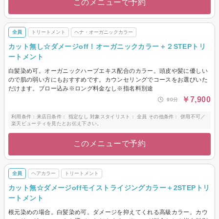
このメニューで予約
全員
トリートメント
ヘナ・オーガニックカラー
カット無し☆ダメージoff！オーガニックカラー＋２STEPトリ
ートメント
白髪染め可。オーガニックハーブエキス配合のカラー。頭皮や髪に優しい
ので肌の弱い方にもおすすめです。カウンセリングでコースをお選びいた
だけます。ブロー込み※ロング料金なし※指名料別途
￥7,900
90分
利用条件：来店日条件： 指定なし 対象スタイリスト： 全員 その他条件： 併用不可／
楽天ビューティを見たとお伝え下さい。
このメニューで予約
全員
ヘアカラー
トリートメント
カット無☆ダメージoffモイストライジングカラー＋2STEPトリ
ートメント
根元染めの場合。白髪染め可。ダメージを抑えてくれる高級カラー。カウ