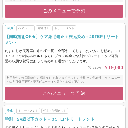
このメニューで予約
全員
ヘアカラー
縮毛矯正
トリートメント
【同時施術OK★】ケア縮毛矯正＋根元染め＋2STEPトリート
メント
たまにしか美容室に来れず一度に全部やってしまいたい方にお勧め。（＋
￥2,200で全体染めOK）さらにプラス料金で薬剤のグレードアップ可能。
髪の状態や髪質にあったものをお選びいただけます。
￥19,000
210分
利用条件：来店日条件： 指定なし 対象スタイリスト： 全員 その他条件： 他メニュー
との割引併用不可／楽天ビューティを見たとお伝え下さい。
このメニューで予約
学生
トリートメント
学生・学割カット
学割｜24歳以下カット＋３STEPトリートメント
水分補給トリートメントつきの似合わせカットコース♪学生証のご提示を