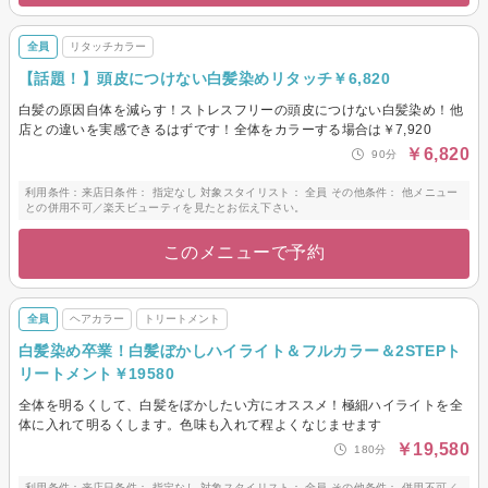
全員
リタッチカラー
【話題！】頭皮につけない白髪染めリタッチ￥6,820
白髪の原因自体を減らす！ストレスフリーの頭皮につけない白髪染め！他
店との違いを実感できるはずです！全体をカラーする場合は￥7,920
￥6,820
90分
利用条件：来店日条件： 指定なし 対象スタイリスト： 全員 その他条件： 他メニュー
との併用不可／楽天ビューティを見たとお伝え下さい。
このメニューで予約
全員
ヘアカラー
トリートメント
白髪染め卒業！白髪ぼかしハイライト＆フルカラー＆2STEPト
リートメント￥19580
全体を明るくして、白髪をぼかしたい方にオススメ！極細ハイライトを全
体に入れて明るくします。色味も入れて程よくなじませます
￥19,580
180分
利用条件：来店日条件： 指定なし 対象スタイリスト： 全員 その他条件： 併用不可／