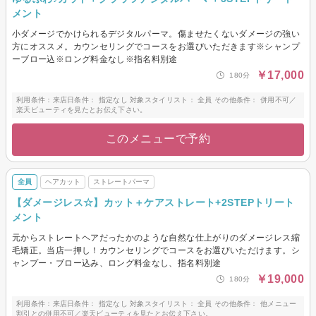
メント
小ダメージでかけられるデジタルパーマ。傷ませたくないダメージの強い
方にオススメ。カウンセリングでコースをお選びいただきます※シャンプ
ーブロー込※ロング料金なし※指名料別途
￥17,000
180分
利用条件：来店日条件： 指定なし 対象スタイリスト： 全員 その他条件： 併用不可／
楽天ビューティを見たとお伝え下さい。
このメニューで予約
全員
ヘアカット
ストレートパーマ
【ダメージレス☆】カット＋ケアストレート+2STEPトリート
メント
元からストレートヘアだったかのような自然な仕上がりのダメージレス縮
毛矯正。当店一押し！カウンセリングでコースをお選びいただけます。シ
ャンプー・ブロー込み、ロング料金なし、指名料別途
￥19,000
180分
利用条件：来店日条件： 指定なし 対象スタイリスト： 全員 その他条件： 他メニュー
割引との併用不可／楽天ビューティを見たとお伝え下さい。