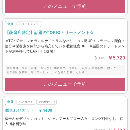
このメニューで予約
全員
トリートメント
【荻窪店限定】話題のTOKIOトリートメント☆
≪TOKIO☆インカラミ≫ナチュラルなハリ・コシ艶UP！フラーレン配合！
油分や栄養素を内部から補充していき毛髪強度UP！今話題のトリートメン
トが満を持してEARTHに登場！
￥5,720
60分
利用条件：来店日条件： 指定なし 対象スタイリスト： 全員 その他条件： 他メニュー
との割引き併用不可／楽天ビューティを見たとお伝え下さい。
このメニューで予約
全員
ヘアカット
その他(ヘア)
似合わせカット ￥4400
似合わせデザインカット シャンプー＆ブロー込み ロング料金なし 個
人指名料別途