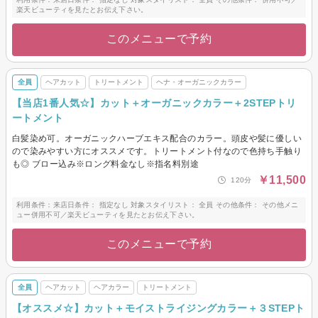
楽天ビューティを見たとお伝え下さい。
このメニューで予約
全員
ヘアカット
トリートメント
ヘナ・オーガニックカラー
【当店1番人気☆】カット＋オーガニックカラー＋2STEPトリ
ートメント
白髪染め可。オーガニックハーブエキス配合のカラー。頭皮や髪に優しい
ので染みやすい方にオススメです。トリートメント付なので色持ち手触り
も◎ ブロー込み※ロング料金なし※指名料別途
￥11,500
120分
利用条件：来店日条件： 指定なし 対象スタイリスト： 全員 その他条件： その他メニ
ュー併用不可／楽天ビューティを見たとお伝え下さい。
このメニューで予約
全員
ヘアカット
ヘアカラー
トリートメント
【オススメ☆】カット＋モイストライジングカラー＋３STEPト