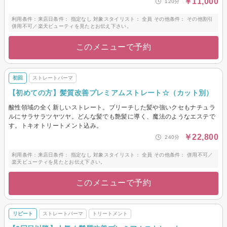
￥11,000
120分
メンズ眉カット・眉カラー・
脱色(ブリーチ)
利用条件：来店日条件： 指定なし 対象スタイリスト： 全員 その他条件： その他割引
併用不可／楽天ビューティを見たとお伝え下さい。
このメニューで予約
初回
ストレートパーマ
【初めての方】髪質改善プレミアムストレート☆（カット別）
酸性領域の全く新しいストレート。ブリーチした髪や強いクセもナチュラ
ルにサラサラツヤツヤ。どんな髪でも艶髪に導く、魔法のようなエステで
す。トキオトリートメント込み。
￥22,800
240分
利用条件：来店日条件： 指定なし 対象スタイリスト： 全員 その他条件： 併用不可／
楽天ビューティを見たとお伝え下さい。
このメニューで予約
リピート
ストレートパーマ
トリートメント