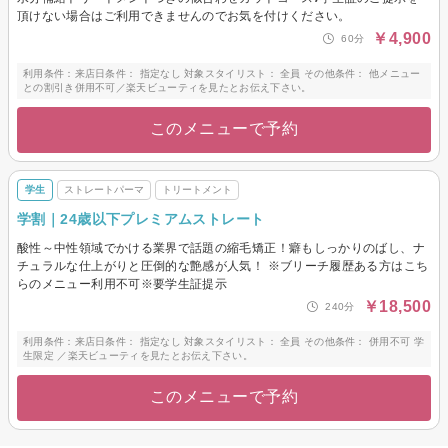
頂けない場合はご利用できませんのでお気を付けください。
￥4,900
60分
利用条件：来店日条件： 指定なし 対象スタイリスト： 全員 その他条件： 他メニュー
との割引き併用不可／楽天ビューティを見たとお伝え下さい。
このメニューで予約
学生
ストレートパーマ
トリートメント
学割｜24歳以下プレミアムストレート
酸性～中性領域でかける業界で話題の縮毛矯正！癖もしっかりのばし、ナ
チュラルな仕上がりと圧倒的な艶感が人気！ ※ブリーチ履歴ある方はこち
らのメニュー利用不可※要学生証提示
￥18,500
240分
利用条件：来店日条件： 指定なし 対象スタイリスト： 全員 その他条件： 併用不可 学
生限定 ／楽天ビューティを見たとお伝え下さい。
このメニューで予約