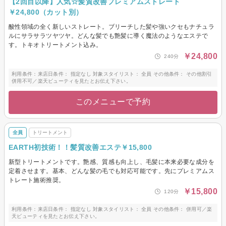
【2回目以降】人気☆髪質改善プレミアムストレート
￥24,800（カット別）
酸性領域の全く新しいストレート。ブリーチした髪や強いクセもナチュラ
ルにサラサラツヤツヤ。どんな髪でも艶髪に導く魔法のようなエステで
す。トキオトリートメント込み。
￥24,800
240分
利用条件：来店日条件： 指定なし 対象スタイリスト： 全員 その他条件： その他割引
併用不可／楽天ビューティを見たとお伝え下さい。
このメニューで予約
全員
トリートメント
EARTH初技術！！髪質改善エステ￥15,800
新型トリートメントです。艶感、質感も向上し、毛髪に本来必要な成分を
定着させます。基本、どんな髪の毛でも対応可能です。先にプレミアムス
トレート施術推奨。
￥15,800
120分
利用条件：来店日条件： 指定なし 対象スタイリスト： 全員 その他条件： 併用可／楽
天ビューティを見たとお伝え下さい。