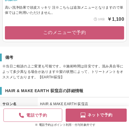
高い洗浄効果で頭皮スッキリ 注※こちらは追加メニューとなりますので単
体ではご利用いただけません。
￥1,100
10分
このメニューで予約
備考
※当日ご相談の上ご変更も可能です。※施術時間は目安です。混み具合等に
よって多少異なる場合があります※髪の状態によって、トリートメントをオ
ススメしております。【EARTH荻窪】
HAIR & MAKE EARTH 荻窪店の詳細情報
サロン名
HAIR & MAKE EARTH 荻窪店
(ヘアメイクアース オギクボテン)
ネットで予約
電話で予約
電話・ネット予約
05088841457
電話予約はポイント利用・付与対象外です