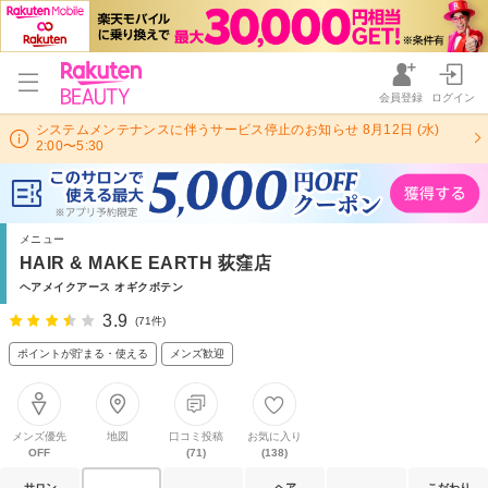
会員登録
ログイン
システムメンテナンスに伴うサービス停止のお知らせ 8月12日 (水)
2:00〜5:30
メニュー
HAIR & MAKE EARTH 荻窪店
ヘアメイクアース オギクボテン
3.9
(71件)
ポイントが貯まる・使える
メンズ歓迎
メンズ優先
地図
口コミ投稿
お気に入り
OFF
(71)
(138)
サロン
ヘア
こだわり