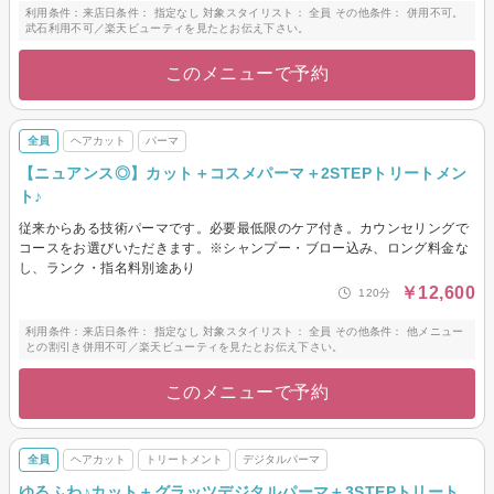
利用条件：来店日条件： 指定なし 対象スタイリスト： 全員 その他条件： 併用不可。
武石利用不可／楽天ビューティを見たとお伝え下さい。
このメニューで予約
全員
ヘアカット
パーマ
【ニュアンス◎】カット＋コスメパーマ＋2STEPトリートメン
ト♪
従来からある技術パーマです。必要最低限のケア付き。カウンセリングで
コースをお選びいただきます。※シャンプー・ブロー込み、ロング料金な
し、ランク・指名料別途あり
￥12,600
120分
利用条件：来店日条件： 指定なし 対象スタイリスト： 全員 その他条件： 他メニュー
との割引き併用不可／楽天ビューティを見たとお伝え下さい。
このメニューで予約
全員
ヘアカット
トリートメント
デジタルパーマ
ゆるふわ♪カット＋グラッツデジタルパーマ＋3STEPトリート