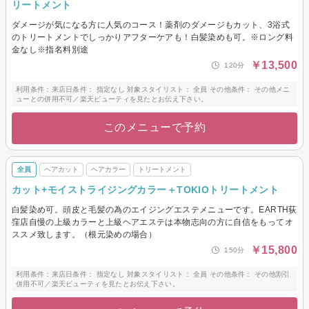
リートメント
ダメージが気になる方に人気のコース！薬剤のダメージもカット、3浴式
のトリートメントでしっかりアフターケアも！白髪染めも可。※ロング料
金なし※指名料別途
￥13,500
120分
利用条件：来店日条件： 指定なし 対象スタイリスト： 全員 その他条件： その他メニ
ューとの併用不可／楽天ビューティを見たとお伝え下さい。
このメニューで予約
全員
ヘアカット
ヘアカラー
トリートメント
カット+モイストライジングカラー＋TОKIОトリートメント
白髪染め可。頭皮と毛髪の為のエイジングエステメニューです。EARTH荻
窪店自慢の上級カラーと上級ヘアエステは本物志向の方に自信をもってオ
ススメ致します。（根元染めの場合）
￥15,800
150分
利用条件：来店日条件： 指定なし 対象スタイリスト： 全員 その他条件： その他割引
併用不可／楽天ビューティを見たとお伝え下さい。