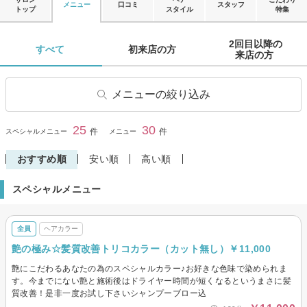
メニュー
口コミ
スタッフ
トップ
スタイル
特集
2回目以降の

すべて 
初来店の方 
来店の方 
メニューの絞り込み
ヘアカット
子供・キッズカット
25
30
閉じる
件
件
スペシャルメニュー
メニュー
学生・学割カット
ヘアカラー
おすすめ順
安い順
高い順
リタッチカラー
ヘナ・オーガニックカラー
スペシャルメニュー
パーマ
デジタルパーマ
縮毛矯正
ストレートパーマ
全員
ヘアカラー
トリートメント
ヘッドスパ・頭皮ケア
艶の極み☆髪質改善トリコカラー（カット無し）￥11,000
炭酸ヘッドスパ
眉カット・眉カラー・脱色(ブ
リーチ)
艶にこだわるあなたの為のスペシャルカラー♪お好きな色味で染められま
す。今までにない艶と施術後はドライヤー時間が短くなるというまさに髪
その他(ヘア)
メンズヘアカット
質改善！是非一度お試し下さいシャンプーブロー込