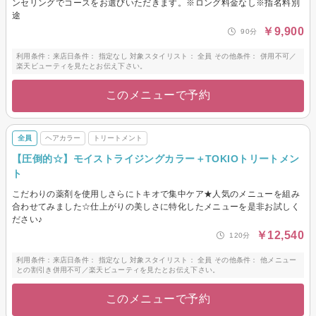
ンセリングでコースをお選びいただきます。※ロング料金なし※指名料別
途
￥9,900
90分
利用条件：来店日条件： 指定なし 対象スタイリスト： 全員 その他条件： 併用不可／
楽天ビューティを見たとお伝え下さい。
このメニューで予約
全員
ヘアカラー
トリートメント
【圧倒的☆】モイストライジングカラー＋TOKIOトリートメン
ト
こだわりの薬剤を使用しさらにトキオで集中ケア★人気のメニューを組み
合わせてみました☆仕上がりの美しさに特化したメニューを是非お試しく
ださい♪
￥12,540
120分
利用条件：来店日条件： 指定なし 対象スタイリスト： 全員 その他条件： 他メニュー
との割引き併用不可／楽天ビューティを見たとお伝え下さい。
このメニューで予約