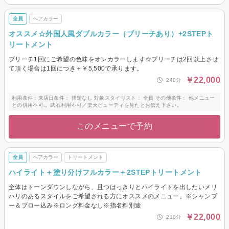
全員
ヘアカラー
オススメ☆外国人風ダブルカラー（ブリーチあり）+2STEPト
リートメント
ブリーチ1回にご希望の色味をオンカラーします☆ブリーチは2回以上させ
て頂く場合は1回につき＋￥5,500で承ります。
￥22,000
240分
利用条件：来店日条件： 指定なし 対象スタイリスト： 全員 その他条件： 他メニュー
との併用不可.。武石利用不可／楽天ビューティを見たとお伝え下さい。
このメニューで予約
全員
ヘアカラー
トリートメント
ハイライト＋塗り分けフルカラー＋2STEPトリートメント
全体はトーンダウンしながら、且つはっきりとハイライトを出したいメリ
ハリのあるスタイルをご希望される方にオススメのメニュー。※シャンプ
ー＆ブロー込み※ロング料金なし※指名料別途
￥22,000
210分