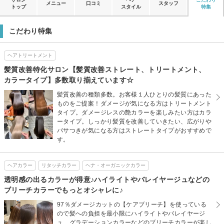
メニュー
口コミ
スタッフ
トップ
スタイル
特集
こだわり特集
ヘアトリートメント
髪質改善特化サロン【髪質改善ストレート、トリートメント、
カラータイプ】多数取り揃えています☆
髪質改善の種類多数。お客様１人ひとりの髪質にあった
ものをご提案！ダメージが気になる方はトリートメント
タイプ。ダメージレスの艶カラーを楽しみたい方はカラ
ータイプ。しっかり髪質を改善していきたい、広がりや
パサつきが気になる方はストレートタイプがおすすめで
す。
ヘアカラー
リタッチカラー
ヘナ・オーガニックカラー
透明感の出るカラーが得意♪ハイライトやバレイヤージュなどの
ブリーチカラーでもっとオシャレに♪
97％ダメージカットの【ケアブリーチ】を使っている
ので髪への負担を最小限にハイライトやバレイヤージ
ュ、グラデーションカラーなどのブリーチカラーが楽し