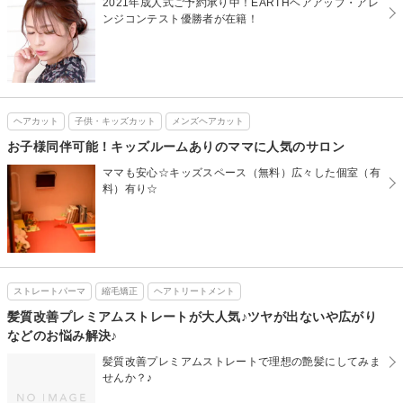
2021年成人式ご予約承り中！EARTHヘアアップ・アレ
ンジコンテスト優勝者が在籍！
ヘアカット
子供・キッズカット
メンズヘアカット
お子様同伴可能！キッズルームありのママに人気のサロン
ママも安心☆キッズスペース（無料）広々した個室（有
料）有り☆
ストレートパーマ
縮毛矯正
ヘアトリートメント
髪質改善プレミアムストレートが大人気♪ツヤが出ないや広がり
などのお悩み解決♪
髪質改善プレミアムストレートで理想の艶髪にしてみま
せんか？♪