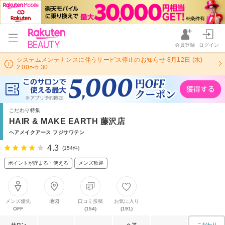
会員登録
ログイン
システムメンテナンスに伴うサービス停止のお知らせ 8月12日 (水)
2:00〜5:30
こだわり特集
HAIR & MAKE EARTH 藤沢店
ヘアメイクアース フジサワテン
4.3
(154件)
ポイントが貯まる・使える
メンズ歓迎
メンズ優先
地図
口コミ投稿
お気に入り
OFF
(154)
(191)
サロン
ヘア
こだわり