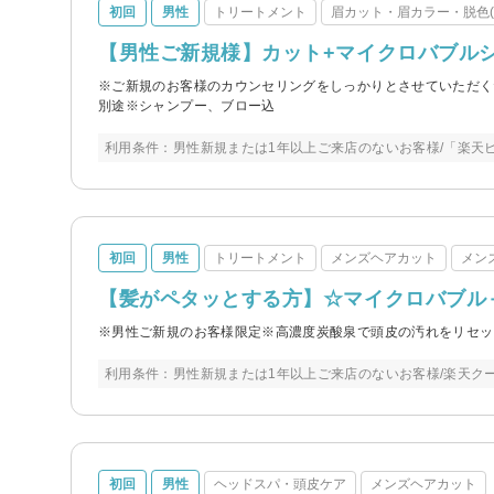
初回
男性
トリートメント
眉カット・眉カラー・脱色(
【男性ご新規様】カット+マイクロバブルシャン
※ご新規のお客様のカウンセリングをしっかりとさせていただく
別途※シャンプー、ブロー込
利用条件：男性新規または1年以上ご来店のないお客様/「楽天
初回
男性
トリートメント
メンズヘアカット
メン
【髪がペタッとする方】☆マイクロバブル＋
※男性ご新規のお客様限定※高濃度炭酸泉で頭皮の汚れをリセッ
利用条件：男性新規または1年以上ご来店のないお客様/楽天ク
初回
男性
ヘッドスパ・頭皮ケア
メンズヘアカット