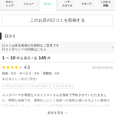
サロン
ヘア
こだわり
メニュー
口コミ
スタッフ
トップ
スタイル
特集
このお店の口コミを投稿する
口コミ
口コミは来店者様の主観的なご意見です
口コミポリシーの詳細はこちら
1
10
145
〜
件を表示 / 全
件
4.0
2025年12月10日
技術：5.0
サービス：4.0
雰囲気：4.0
来店者さん / 30代 (男性)
ヘアトリートメント
メンズヘアカット
メンズパーマ
メンズパーマが得意なスタイリストさんを指名で予約させていただきまし
た。時間も短縮でき、液垂れしにくく頭皮への負担も減らせるように施術も
工夫されていました。スタイリングや日頃のケアなどアドバイスもいただき
ました。仕上がりもよく満足しています。
続きを見る