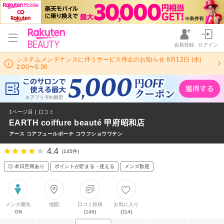
会員登録
ログイン
システムメンテナンスに伴うサービス停止のお知らせ 8月12日 (水)
2:00〜5:30
1ページ目 | 口コミ
EARTH coiffure beauté 甲府昭和店
アース コアフュールボーテ コウフショウワテン
4.4
(145件)
◎ 本日空席あり
ポイントが貯まる・使える
メンズ歓迎
メンズ優先
地図
口コミ投稿
お気に入り
ON
(145)
(114)