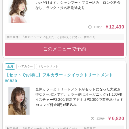
いただけます。シャンプー・ブロー込み、ロング料金
なし、ランク・指名料別途あり
￥12,430
120分
利用条件：「楽天ビューティを見た」とお伝えください。併用不可
このメニューで予約
全員
ヘアカラー
トリートメント
【セットでお得に】フルカラー＋クイックトリートメント
¥6820
全体カラーとトリートメントがセットになった大変お
得なクーポンです。カラー剤はオーガニック¥1,100/モ
イスチャー¥2,200/最新アドミオ¥3,300で変更承ります
♪●ロング料金0円●SB込み
￥6,820
120分
利用条件：「楽天ビューティを見た」とお伝えください。併用不可