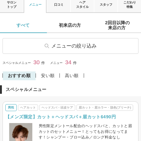
サロン
ヘア
こだわり
メニュー
口コミ
スタッフ
トップ
スタイル
特集
2回目以降の

すべて 
初来店の方 
来店の方 
メニューの絞り込み
ヘアカット
ヘアカラー
30
34
閉じる
件
件
スペシャルメニュー
メニュー
ヘナ・オーガニックカラー
ヘアマニキュア
おすすめ順
安い順
高い順
パーマ
デジタルパーマ
スペシャルメニュー
縮毛矯正
ストレートパーマ
トリートメント
ヘッドスパ・頭皮ケア
男性
ヘアカット
ヘッドスパ・頭皮ケア
眉カット・眉カラー・脱色(ブリーチ)
ヘアセット
眉カット・眉カラー・脱色(ブ
リーチ)
【メンズ限定】カット＋ヘッドスパ＋眉カット6490円
メンズパーマ
男性限定メントール配合のヘッドスパと、カットと眉
カットのセットメニュー！とってもお得になってま
す！シャンプー・ブロー込み／ロング料金なし