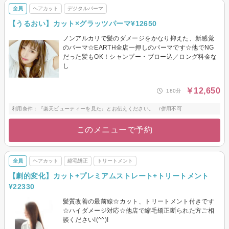
全員
ヘアカット
デジタルパーマ
【うるおい】カット×グラッツパーマ¥12650
ノンアルカリで髪のダメージをかなり抑えた、新感覚
のパーマ☆EARTH全店一押しのパーマです☆他でNG
だった髪もOK！シャンプー・ブロー込／ロング料金な
し
￥12,650
180分
利用条件：『楽天ビューティーを見た』とお伝えください。 /併用不可
このメニューで予約
全員
ヘアカット
縮毛矯正
トリートメント
【劇的変化】カット+プレミアムストレート+トリートメント
¥22330
髪質改善の最前線☆カット、トリートメント付きです
☆ハイダメージ対応☆他店で縮毛矯正断られた方ご相
談ください!(^^)!