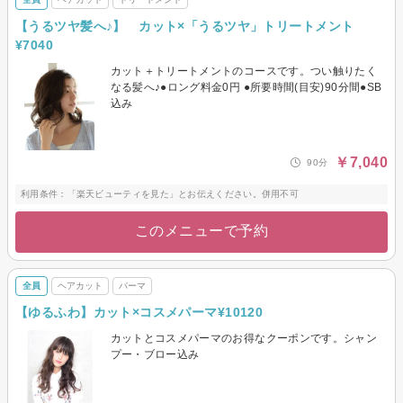
【うるツヤ髪へ♪】 カット×「うるツヤ」トリートメント
¥7040
カット＋トリートメントのコースです。つい触りたく
なる髪へ♪●ロング料金0円 ●所要時間(目安)90分間●SB
込み
￥7,040
90分
利用条件：「楽天ビューティを見た」とお伝えください。併用不可
このメニューで予約
全員
ヘアカット
パーマ
【ゆるふわ】カット×コスメパーマ¥10120
カットとコスメパーマのお得なクーポンです。シャン
プー・ブロー込み