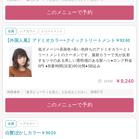
このメニューで予約
全員
ヘアカラー
トリートメント
【外国人風】アドミオカラー+クイックトリートメント￥9240
低ダメージ+高発色+長い色持ちのアドミオカラーとト
リートメントのクーポンです。最新カラーで光が反射
するツヤのある美しい透明感のある髪へ☆●ロング料金
0円 ●所要時間(目安)90分間●SB込み
￥9,240
120分
利用条件：「楽天ビューティを見た」とお伝えください。併用不可
このメニューで予約
全員
ヘアカラー
白髪ぼかしカラー￥9020