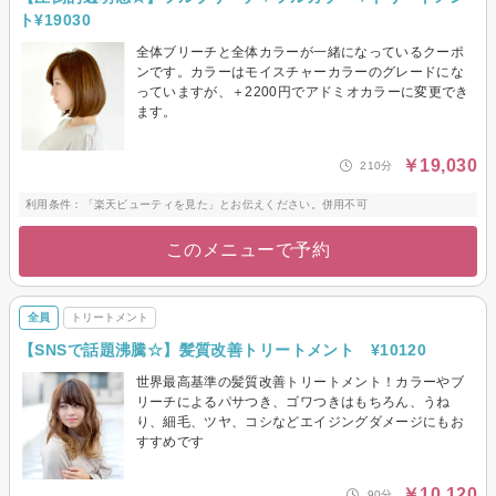
ト¥19030
全体ブリーチと全体カラーが一緒になっているクーポ
ンです。カラーはモイスチャーカラーのグレードにな
っていますが、＋2200円でアドミオカラーに変更でき
ます。
￥19,030
210分
利用条件：「楽天ビューティを見た」とお伝えください。併用不可
このメニューで予約
全員
トリートメント
【SNSで話題沸騰☆】髪質改善トリートメント ¥10120
世界最高基準の髪質改善トリートメント！カラーやブ
リーチによるパサつき、ゴワつきはもちろん、うね
り、細毛、ツヤ、コシなどエイジングダメージにもお
すすめです
￥10,120
90分