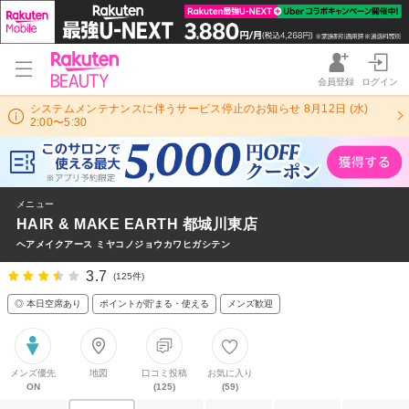
会員登録
ログイン
システムメンテナンスに伴うサービス停止のお知らせ 8月12日 (水)
2:00〜5:30
メニュー
HAIR & MAKE EARTH 都城川東店
ヘアメイクアース ミヤコノジョウカワヒガシテン
3.7
(125件)
◎ 本日空席あり
ポイントが貯まる・使える
メンズ歓迎
メンズ優先
地図
口コミ投稿
お気に入り
ON
(125)
(59)