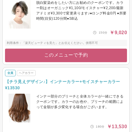
脱白髪染めをしたい方にお勧めのクーポンです。カラ
ー剤はオーガニック¥1,100/モイスチャー¥2,200/最新
アドミオ¥3,300で変更承ります♪●ロング料金0円 ●所要
時間(目安)120分間●SB込
￥9,020
150分
利用条件：「楽天ビューティを見た」とお伝えください。併用不可
このメニューで予約
全員
ヘアカラー
【チラ見えデザイン♪】インナーカラー+モイスチャーカラー
¥13530
インナー部分のブリーチと全体カラーが一緒にできる
クーポンです。カラーのお色や、ブリーチの範囲によ
って金額が多少変化する場合がございます。
￥13,530
180分