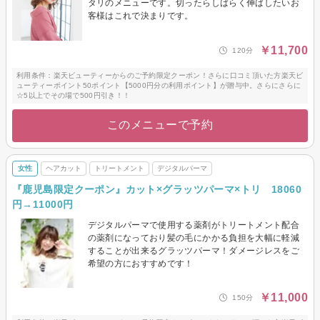
タリのメニューです。切ったらしばらく伸ばしたいお
客様はこれで決まりです。
￥11,700
120分
利用条件：楽天ビューティーからのご予約限定クーポン！さらに口コミ頂いた方楽天ビ
ューティーポイント50ポイント【5000円分の利用ポイント】が贈与中。さらにさらに
☆5以上でその場で500円引き！！
このメニューで予約
女性
ヘアカット
トリートメント
デジタルパーマ
『鹿児島限定クーポン』カット×グラッツパーマ×トリ 18060
円→11000円
デジタルパーマで使用する薬剤がトリートメント配合
の薬剤になっており髪の毛にかかる負担を大幅に軽減
することが出来るグラッツパーマ！ダメージレスをご
希望の方におすすめです！
￥11,000
150分