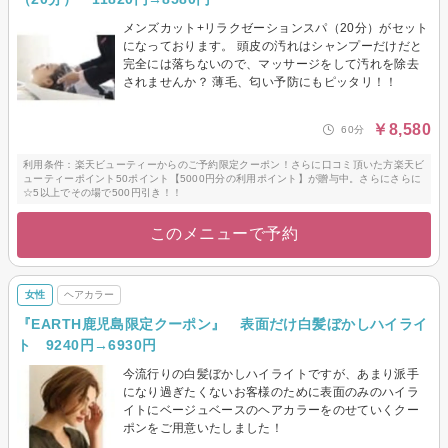
メンズカット+リラクゼーションスパ（20分）がセット
になっております。 頭皮の汚れはシャンプーだけだと
完全には落ちないので、マッサージをして汚れを除去
されませんか？ 薄毛、匂い予防にもピッタリ！！
￥8,580
60分
利用条件：楽天ビューティーからのご予約限定クーポン！さらに口コミ頂いた方楽天ビ
ューティーポイント50ポイント【5000円分の利用ポイント】が贈与中。さらにさらに
☆5以上でその場で500円引き！！
このメニューで予約
女性
ヘアカラー
『EARTH鹿児島限定クーポン』 表面だけ白髪ぼかしハイライ
ト 9240円→6930円
今流行りの白髪ぼかしハイライトですが、あまり派手
になり過ぎたくないお客様のために表面のみのハイラ
イトにベージュベースのヘアカラーをのせていくクー
ポンをご用意いたしました！