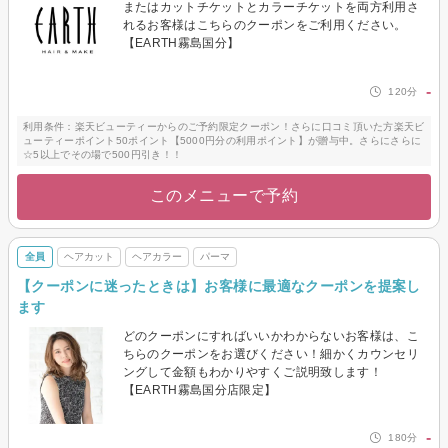
またはカットチケットとカラーチケットを両方利用さ
れるお客様はこちらのクーポンをご利用ください。
【EARTH霧島国分】
-
120分
利用条件：楽天ビューティーからのご予約限定クーポン！さらに口コミ頂いた方楽天ビ
ューティーポイント50ポイント【5000円分の利用ポイント】が贈与中。さらにさらに
☆5以上でその場で500円引き！！
このメニューで予約
全員
ヘアカット
ヘアカラー
パーマ
【クーポンに迷ったときは】お客様に最適なクーポンを提案し
ます
どのクーポンにすればいいかわからないお客様は、こ
ちらのクーポンをお選びください！細かくカウンセリ
ングして金額もわかりやすくご説明致します！
【EARTH霧島国分店限定】
-
180分