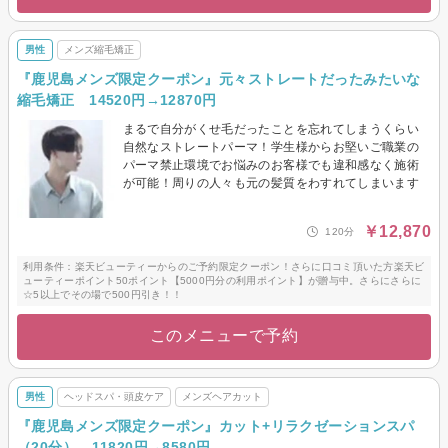
男性
メンズ縮毛矯正
『鹿児島メンズ限定クーポン』元々ストレートだったみたいな
縮毛矯正 14520円→12870円
まるで自分がくせ毛だったことを忘れてしまうくらい
自然なストレートパーマ！学生様からお堅いご職業の
パーマ禁止環境でお悩みのお客様でも違和感なく施術
が可能！周りの人々も元の髪質をわすれてしまいます
￥12,870
120分
利用条件：楽天ビューティーからのご予約限定クーポン！さらに口コミ頂いた方楽天ビ
ューティーポイント50ポイント【5000円分の利用ポイント】が贈与中。さらにさらに
☆5以上でその場で500円引き！！
このメニューで予約
男性
ヘッドスパ・頭皮ケア
メンズヘアカット
『鹿児島メンズ限定クーポン』カット+リラクゼーションスパ
（20分） 11820円→8580円