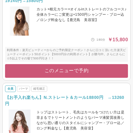
19140円→15800円
カット×根元カラー×オイルinストレートのフルコース♪
全体カラーにご変更は+1500円シャンプー・ブロー込
／ロング料金なし【鹿児島 美容室】
￥15,800
180分
利用条件：楽天ビューティーからのご予約限定クーポン！さらに口コミ頂いた方楽天ビ
ューティーポイント50ポイント【5000円分の利用ポイント】が贈与中。さらにさらに
☆5以上でその場で500円引き！！
このメニューで予約
全員
パーマ
縮毛矯正
【お手入れ楽ちん】N.ストレート＆カール18800円 →13260
円
トップはストレート、毛先はカールをつけたい方は是
非まるでトリートメントのようなパーマ液髪質改善し
ながら思い通りのスタイルにシャンプー・ブロー込／
ロング料金なし【鹿児島 美容室】