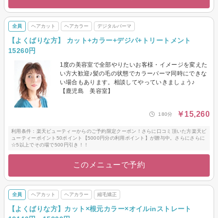
全員
ヘアカット
ヘアカラー
デジタルパーマ
【よくばりな方】 カット+カラー+デジパ+トリートメント
15260円
1度の美容室で全部やりたいお客様・イメージを変えた
い方大歓迎♪髪の毛の状態でカラーパーマ同時にできな
い場合もあります。相談してやっていきましょう♪
【鹿児島 美容室】
￥15,260
180分
利用条件：楽天ビューティーからのご予約限定クーポン！さらに口コミ頂いた方楽天ビ
ューティーポイント50ポイント【5000円分の利用ポイント】が贈与中。さらにさらに
☆5以上でその場で500円引き！！
このメニューで予約
全員
ヘアカット
ヘアカラー
縮毛矯正
【よくばりな方】カット×根元カラー×オイルinストレート