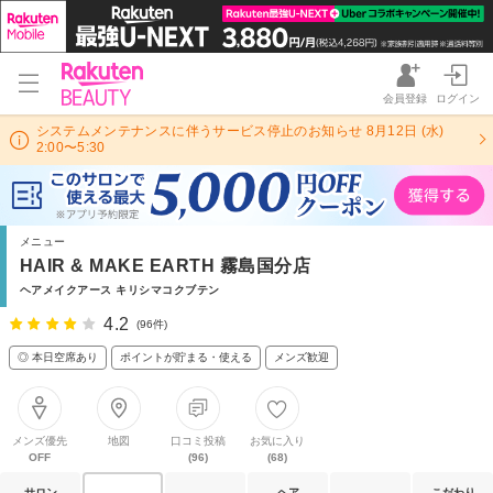
会員登録
ログイン
システムメンテナンスに伴うサービス停止のお知らせ 8月12日 (水)
2:00〜5:30
メニュー
HAIR & MAKE EARTH 霧島国分店
ヘアメイクアース キリシマコクブテン
4.2
(96件)
◎ 本日空席あり
ポイントが貯まる・使える
メンズ歓迎
メンズ優先
地図
口コミ投稿
お気に入り
OFF
(96)
(68)
サロン
ヘア
こだわり