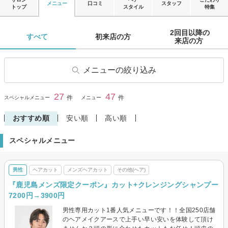
メニュー
口コミ
スタッフ
トップ
スタイル
特集
2回目以降の

すべて 
初来店の方 
来店の方 
メニューの絞り込み
ヘアカット
子供・キッズカット
27
47
閉じる
件
件
スペシャルメニュー
メニュー
学生・学割カット
前髪カット
おすすめ順
安い順
高い順
ヘアカラー
リタッチカラー
スペシャルメニュー
ヘナ・オーガニックカラー
パーマ
デジタルパーマ
縮毛矯正
男性
ヘアカット
メンズヘアカット
その他(ヘア)
ストレートパーマ
トリートメント
『鹿児島メンズ限定クーポン』カット+クレンジングシャンプー
ヘッドスパ・頭皮ケア
その他(ヘア)
7200円→3900円
メンズヘアカット
メンズヘアカラー
男性専用カット1番人気メニューです！！全国250店舗
のヘアメイクアースで上手い早い安いを体験して頂け
メンズパーマ
メンズ縮毛矯正