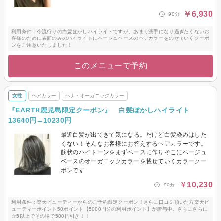
￥6,930
90分
利用条件：今流行りの白髪ぼかしハイライトですが、あまり派手になり過ぎたくないお
客様のために表面のみのハイライトにベージュベースのヘアカラーをのせていくクーポ
ンをご用意いたしました！
このメニューで予約
女性
ヘアカラー
ヘナ・オーガニックカラー
『EARTH鹿児島限定クーポン』 白髪ぼかしハイライト
13640円→10230円
最近白髪が出てきて気になる。だけど白髪染めはした
くない！そんなお客様にお答えするヘアカラーです。
筋状のハイトーンをまずベースに作りそこにベージュ
ベースのオーガニックカラーを載せていくカラークー
ポンです
￥10,230
90分
利用条件：楽天ビューティーからのご予約限定クーポン！さらに口コミ頂いた方楽天ビ
ューティーポイント50ポイント【5000円分の利用ポイント】が贈与中。さらにさらに
☆5以上でその場で500円引き！！