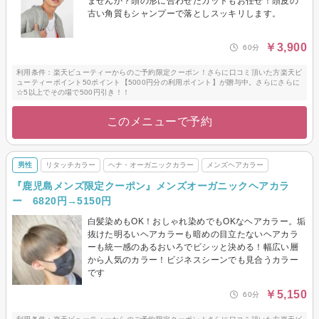
ませんか？頭の形に合わせたカットもお任せ！頭皮の
古い角質もシャンプーで落としスッキリします。
￥3,900
60分
利用条件：楽天ビューティーからのご予約限定クーポン！さらに口コミ頂いた方楽天ビ
ューティーポイント50ポイント【5000円分の利用ポイント】が贈与中。さらにさらに
☆5以上でその場で500円引き！！
このメニューで予約
男性
リタッチカラー
ヘナ・オーガニックカラー
メンズヘアカラー
『鹿児島メンズ限定クーポン』メンズオーガニックヘアカラ
ー 6820円→5150円
白髪染めもOK！おしゃれ染めでもOKなヘアカラー。垢
抜けた明るいヘアカラーも暗めの目立たないヘアカラ
ーも統一感のあるおいろでビシッと決める！幅広い層
から人気のカラー！ビジネスシーンでも見合うカラー
です
￥5,150
60分