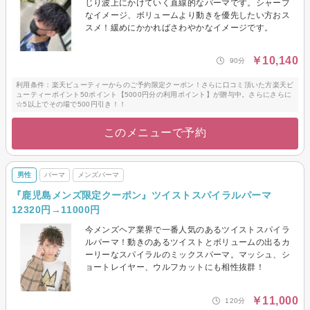
じり波上にかけていく直線的なパーマです。シャープ
なイメージ、ボリュームより動きを優先したい方おス
スメ！緩めにかかればさわやかなイメージです。
￥10,140
90分
利用条件：楽天ビューティーからのご予約限定クーポン！さらに口コミ頂いた方楽天ビ
ューティーポイント50ポイント【5000円分の利用ポイント】が贈与中。さらにさらに
☆5以上でその場で500円引き！！
このメニューで予約
男性
パーマ
メンズパーマ
『鹿児島メンズ限定クーポン』ツイストスパイラルパーマ
12320円→11000円
今メンズヘア業界で一番人気のあるツイストスパイラ
ルパーマ！動きのあるツイストとボリュームの出るカ
ーリーなスパイラルのミックスパーマ。マッシュ、シ
ョートレイヤー、ウルフカットにも相性抜群！
￥11,000
120分