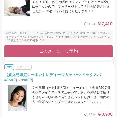
ております。 頭皮の汚れはシャンプーだけだと完全に
は落ちないので、マッサージをして汚れを除去されま
せんか？ 薄毛、匂い予防にもピッタリ！！
￥7,410
90分
利用条件：楽天ビューティーからのご予約限定クーポン！さらに口コミ頂いた方楽天ビ
ューティーポイント50ポイント【5000円分の利用ポイント】が贈与中。さらにさらに
☆5以上でその場で500円引き！！
このメニューで予約
女性
ヘアカット
【鹿児島限定クーポン】レディースカット+クイックスパ
4950円→3900円
女性専用カット1番人気メニューです！！全国250店舗
のヘアメイクアースで上手い早い安いを体験して頂け
ませんか？頭の形に合わせたカットもお任せ！頭皮の
古い角質もシャンプーで落としスッキリします。
￥3,900
60分