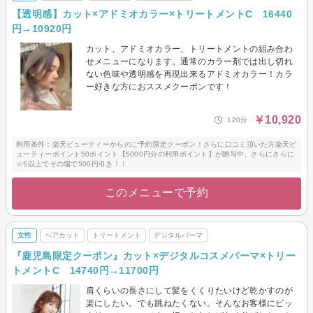
【透明感】カット×アドミオカラー×トリートメントC 16440
円→10920円
カット、アドミオカラー、トリートメントの組み合わ
せメニューになります。通常のカラー剤では出し切れ
ない色味や透明感を再現出来るアドミオカラー！カラ
ー好きな方におススメクーポンです！
￥10,920
120分
利用条件：楽天ビューティーからのご予約限定クーポン！さらに口コミ頂いた方楽天ビ
ューティーポイント50ポイント【5000円分の利用ポイント】が贈与中。さらにさらに
☆5以上でその場で500円引き！！
このメニューで予約
女性
ヘアカット
トリートメント
デジタルパーマ
『鹿児島限定クーポン』カット×デジタルコスメパーマ×トリー
トメントC 14740円→11700円
肩くらいの長さにして髪をくくりたいけど乾かすのが
楽にしたい。でも跳ねたくない。そんなお客様にピッ