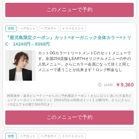
このメニューで予約
女性
ヘアカット
ヘアカラー
トリートメント
『鹿児島限定クーポン』カット×オーガニック全体カラー×トリ
C 14240円→9360円
カットOGカラートリートメントCのセットメニューで
す。全国250店舗もEARTHオリジナルメニューの中の
人気メニュー。さらにカラー会員になって頂くと同じ
メニューで通うことが出来ます！ロング料金なし
￥9,360
120分
利用条件：楽天ビューティーからのご予約限定クーポン！さらに口コミ頂いた方楽天ビ
ューティーポイント50ポイント【5000円分の利用ポイント】が贈与中。さらにさらに
☆5以上でその場で500円引き！
このメニューで予約
女性
ヘアカット
ヘアカラー
トリートメント