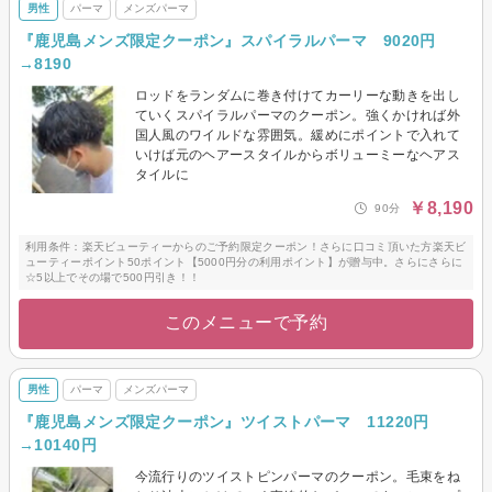
男性
パーマ
メンズパーマ
『鹿児島メンズ限定クーポン』スパイラルパーマ 9020円
→8190
ロッドをランダムに巻き付けてカーリーな動きを出し
ていくスパイラルパーマのクーポン。強くかければ外
国人風のワイルドな雰囲気。緩めにポイントで入れて
いけば元のヘアースタイルからボリューミーなヘアス
タイルに
￥8,190
90分
利用条件：楽天ビューティーからのご予約限定クーポン！さらに口コミ頂いた方楽天ビ
ューティーポイント50ポイント【5000円分の利用ポイント】が贈与中。さらにさらに
☆5以上でその場で500円引き！！
このメニューで予約
男性
パーマ
メンズパーマ
『鹿児島メンズ限定クーポン』ツイストパーマ 11220円
→10140円
今流行りのツイストピンパーマのクーポン。毛束をね