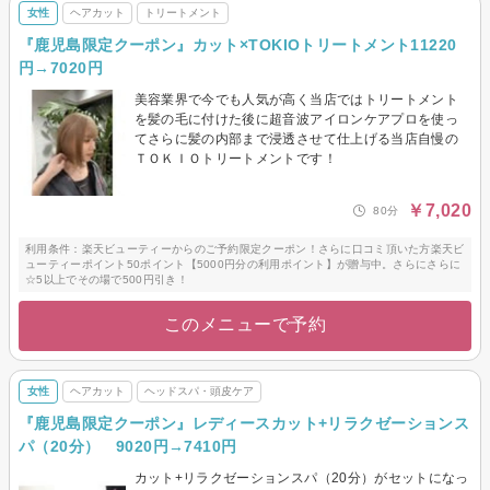
女性
ヘアカット
トリートメント
『鹿児島限定クーポン』カット×TOKIOトリートメント11220
円→7020円
美容業界で今でも人気が高く当店ではトリートメント
を髪の毛に付けた後に超音波アイロンケアプロを使っ
てさらに髪の内部まで浸透させて仕上げる当店自慢の
ＴＯＫＩＯトリートメントです！
￥7,020
80分
利用条件：楽天ビューティーからのご予約限定クーポン！さらに口コミ頂いた方楽天ビ
ューティーポイント50ポイント【5000円分の利用ポイント】が贈与中。さらにさらに
☆5以上でその場で500円引き！
このメニューで予約
女性
ヘアカット
ヘッドスパ・頭皮ケア
『鹿児島限定クーポン』レディースカット+リラクゼーションス
パ（20分） 9020円→7410円
カット+リラクゼーションスパ（20分）がセットになっ