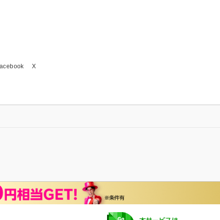
acebook
X