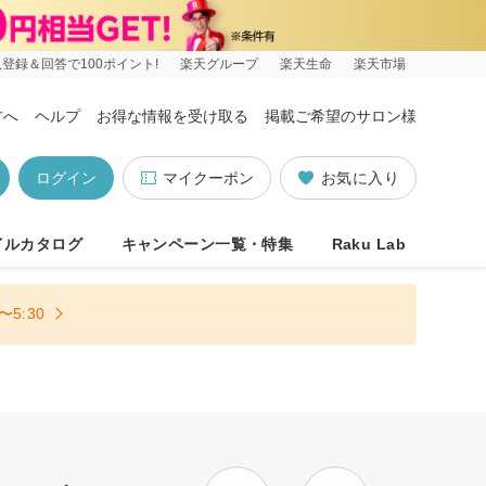
登録＆回答で100ポイント!
楽天グループ
楽天生命
楽天市場
方へ
ヘルプ
お得な情報を受け取る
掲載ご希望のサロン様
ログイン
マイクーポン
お気に入り
イルカタログ
キャンペーン一覧・特集
Raku Lab
5:30