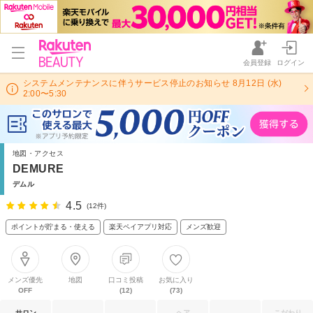
会員登録
ログイン
システムメンテナンスに伴うサービス停止のお知らせ 8月12日 (水)
2:00〜5:30
地図・アクセス
DEMURE
デムル
4.5
(12件)
ポイントが貯まる・使える
楽天ペイアプリ対応
メンズ歓迎
メンズ優先
地図
口コミ投稿
お気に入り
OFF
(12)
(73)
サロン
ヘア
こだわり