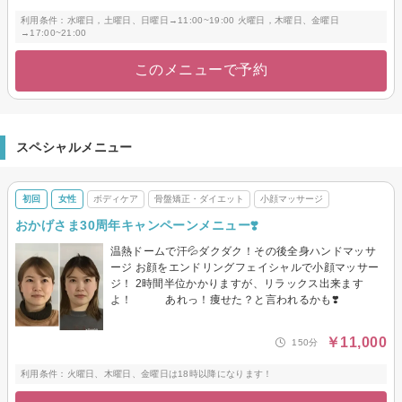
利用条件：水曜日，土曜日、日曜日→11:00~19:00 火曜日，木曜日、金曜日
→17:00~21:00
このメニューで予約
スペシャルメニュー
初回
女性
ボディケア
骨盤矯正・ダイエット
小顔マッサージ
おかげさま30周年キャンペーンメニュー❣️
温熱ドームで汗💦ダクダク！その後全身ハンドマッサ
ージ お顔をエンドリングフェイシャルで小顔マッサー
ジ！ 2時間半位かかりますが、リラックス出来ます
よ！ あれっ！痩せた？と言われるかも❣️
￥11,000
150分
利用条件：火曜日、木曜日、金曜日は18時以降になります！