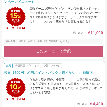
ンペーンメニュー❣️
温熱ドームで汗💦ダクダク！その後全身ハンドマッサ
ージ お顔をエンドリングフェイシャルで小顔マッサー
ジ！ 2時間半位かかりますが、リラックス出来ます
よ！ あれっ！痩せた？と言われるかも❣️
￥11,000
150分
利用条件：火曜日、木曜日、金曜日は18時以降になります！
このメニューで予約
全員
骨盤矯正・ダイエット
小顔マッサージ
後日【400円】相当ポイントバック／痛くない 小顔矯正
たるみ，引き締め、小顔等，，，，エラが張って気に
なる方 背術した日よりも、2~3日後が、より小顔にな
ります❣️ 全く痛くありませんので、殆どの方が、眠って
しまいます🥰🥰
￥4,400
60分