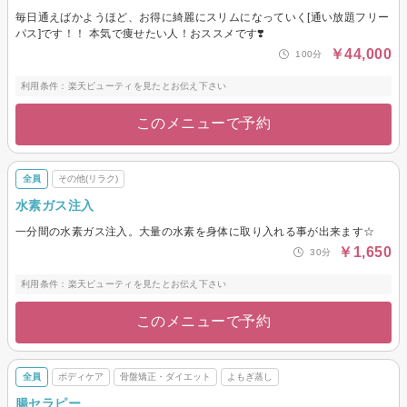
毎日通えばかようほど、お得に綺麗にスリムになっていく[通い放題フリー
パス]です！！ 本気で痩せたい人！おススメです❣️
￥44,000
100分
利用条件：楽天ビューティを見たとお伝え下さい
このメニューで予約
全員
その他(リラク)
水素ガス注入
一分間の水素ガス注入。大量の水素を身体に取り入れる事が出来ます☆
￥1,650
30分
利用条件：楽天ビューティを見たとお伝え下さい
このメニューで予約
全員
ボディケア
骨盤矯正・ダイエット
よもぎ蒸し
腸セラピー