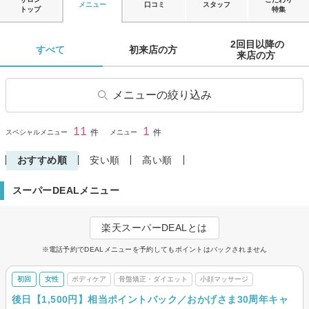
メニュー
口コミ
スタッフ
トップ
特集
2回目以降の

すべて 
初来店の方 
来店の方 
メニューの絞り込み
骨盤矯正・ダイエット
小顔マッサージ
11
1
閉じる
件
件
スペシャルメニュー
メニュー
ボディケア
リンパマッサージ・リンパド
レナージュ
おすすめ順
安い順
高い順
よもぎ蒸し
その他(リラク)
スーパーDEALメニュー
楽天スーパーDEALとは
※電話予約でDEALメニューを予約してもポイントはバックされません
初回
女性
ボディケア
骨盤矯正・ダイエット
小顔マッサージ
後日【1,500円】相当ポイントバック／おかげさま30周年キャ