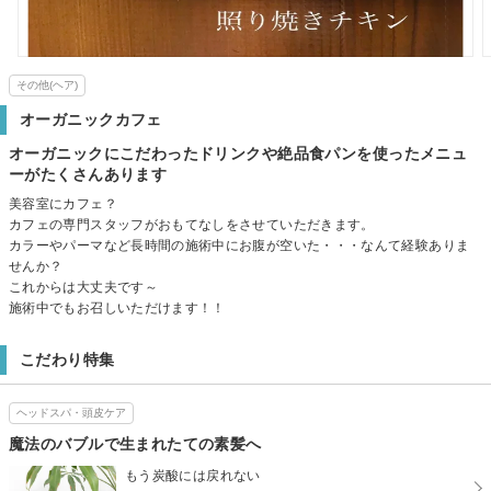
その他(ヘア)
オーガニックカフェ
オーガニックにこだわったドリンクや絶品食パンを使ったメニュ
ーがたくさんあります
美容室にカフェ？
カフェの専門スタッフがおもてなしをさせていただきます。
カラーやパーマなど長時間の施術中にお腹が空いた・・・なんて経験ありま
せんか？
これからは大丈夫です～
施術中でもお召しいただけます！！
こだわり特集
ヘッドスパ・頭皮ケア
魔法のバブルで生まれたての素髪へ
もう炭酸には戻れない