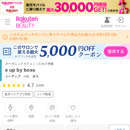
会員登録
ログイン
システムメンテナンスに伴うサービス停止のお知らせ 8月12日 (水)
2:00〜5:30
オーガニックカフェ | こだわり特集
e up by boss
イーアップ バイ ボス
4.7
(13件)
楽天ペイアプリ対応
メンズ歓迎
メンズ優先
地図
口コミ投稿
お気に入り
OFF
(13)
(47)
サロン
ヘア
こだわり