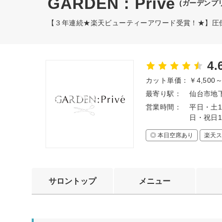
GARDEN : Privé
(ガーデンプ
【３年連続★楽天ビューティーアワード受賞！★】圧倒
4.
カット単価：
￥4,500
最寄り駅：
仙台市地下
営業時間：
平日・土1
日・祝日1
◎ 本日空席あり
楽天ス
サロントップ
メニュー