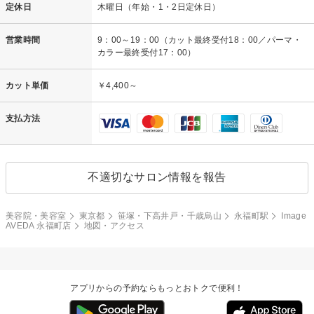
定休日
木曜日（年始・1・2日定休日）
営業時間
9：00～19：00（カット最終受付18：00／パーマ・
カラー最終受付17：00）
カット単価
￥4,400～
支払方法
不適切なサロン情報を報告
美容院・美容室
東京都
笹塚・下高井戸・千歳烏山
永福町駅
Image
AVEDA 永福町店
地図・アクセス
アプリからの予約ならもっとおトクで便利！