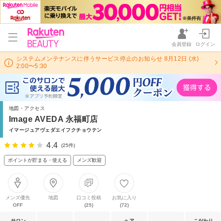
会員登録
ログイン
システムメンテナンスに伴うサービス停止のお知らせ 8月12日 (水)
2:00〜5:30
地図・アクセス
Image AVEDA 永福町店
イマージュアヴェダエイフクチョウテン
4.4
(25件)
ポイントが貯まる・使える
メンズ歓迎
メンズ優先
地図
口コミ投稿
お気に入り
OFF
(25)
(72)
サロン
ヘア
こだわり