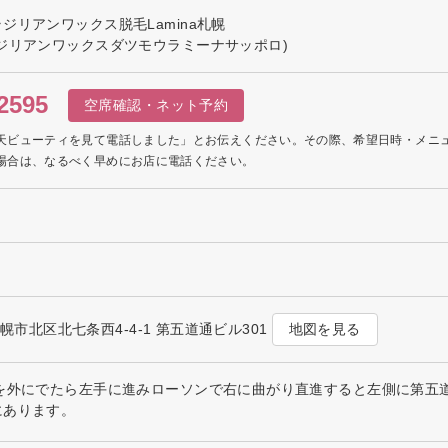
ジリアンワックス脱毛Lamina札幌
ジリアンワックスダツモウラミーナサッポロ)
2595
空席確認・ネット予約
天ビューティを見て電話しました」とお伝えください。その際、希望日時・メニ
場合は、なるべく早めにお店に電話ください。
地図を見る
道札幌市北区北七条西4-4-1 第五道通ビル301
口を外にでたら左手に進みローソンで右に曲がり直進すると左側に第五
にあります。