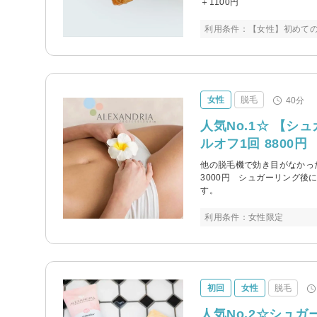
＋1100円
利用条件：【女性】初めて
女性
脱毛
40分
人気No.1☆ 【シ
ルオフ1回 8800円
他の脱毛機で効き目がなかった方
3000円 シュガーリング
す。
利用条件：女性限定
初回
女性
脱毛
人気No.2☆シュガ