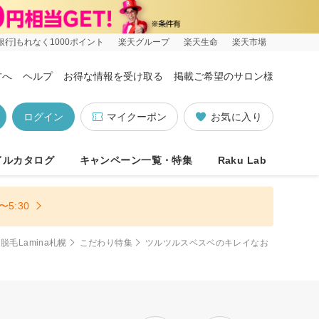
銀行]もれなく1000ポイント
楽天グループ
楽天生命
楽天市場
方へ
ヘルプ
お得な情報を受け取る
掲載ご希望のサロン様
ログイン
マイクーポン
お気に入り
イルカタログ
キャンペーン一覧・特集
Raku Lab
5:30
毛Lamina札幌
こだわり特集
ツルツルスベスベのキレイなお