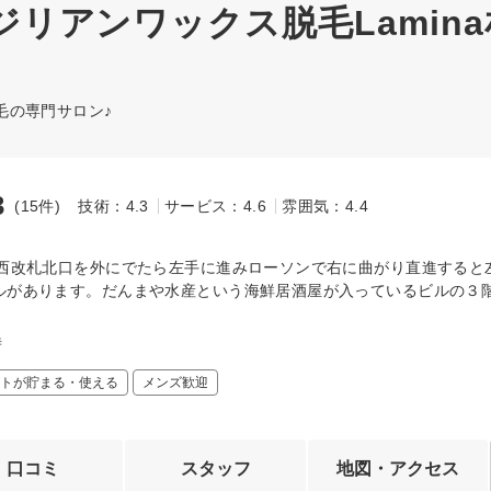
リアンワックス脱毛Lamina
毛の専門サロン♪
3
(15件)
技術：4.3
サービス：4.6
雰囲気：4.4
～
駅西改札北口を外にでたら左手に進みローソンで右に曲がり直進すると
ルがあります。だんまや水産という海鮮居酒屋が入っているビルの３
時
トが貯まる・使える
メンズ歓迎
口コミ
スタッフ
地図・アクセス