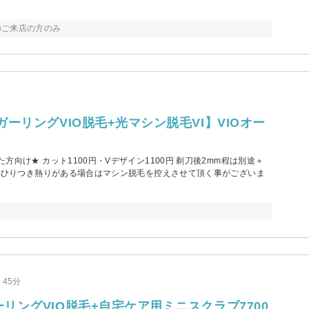
のご来店の方のみ
ュガーリングVIO脱毛+光マシン脱毛VI】VIOオー
向け★ カット1100円・Vデザイン1100円 剃刀後2mm程は別途＋
後にひりつき熱りがある場合はマシン脱毛を控えさせて頂く事がございま
45分
ーリングVIO脱毛+自宅ケア用ミニスクラブ7700