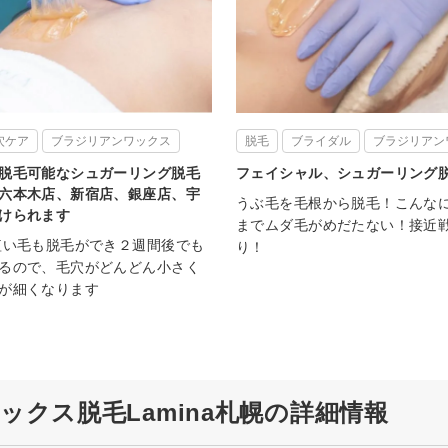
穴ケア
ブラジリアンワックス
脱毛
ブライダル
ブラジリアン
脱毛可能なシュガーリング脱毛
フェイシャル、シュガーリン
六本木店、新宿店、銀座店、宇
うぶ毛を毛根から脱毛！こんな
けられます
までムダ毛がめだたない！接近
短い毛も脱毛ができ２週間後でも
り！
るので、毛穴がどんどん小さく
が細くなります
クス脱毛Lamina札幌の詳細情報