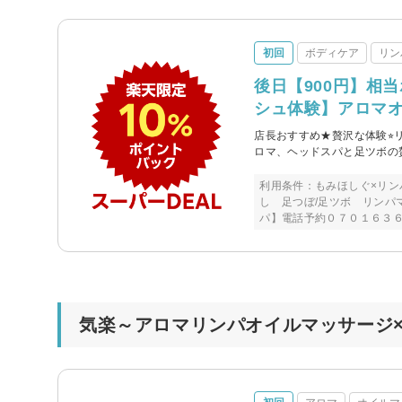
初回
ボディケア
リン
後日【900円】相
シュ体験】アロマオイ
店長おすすめ★贅沢な体験⭐︎リ
ロマ、ヘッドスパと足ツボの
利用条件：もみほしぐ×リン
し 足つぼ/足ツボ リンパ
パ】電話予約０７０１６３
気楽～アロマリンパオイルマッサージ