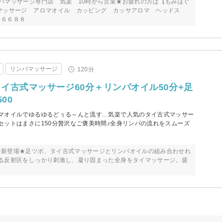
パマッサージ専門店 気楽 10時から営業★お疲れの方は【もみほぐ
マッサージ アロマオイル カッピング カッサアロマ ヘッドス
６６６８８
リンパマッサージ
120分
イ古式マッサージ60分＋リンパオイル50分+足
500
マオイルでゆるゆるどぅる～んと流す…気楽で人気のタイ古式マッサー
セットはまさに150分贅沢なご褒美時間♪全身リンパの流れをスムーズ
シ新登場★足ツボ、タイ古式マッサージとリンパオイルの組み合わせれ
ある反射区をしっかり刺激し、凝り固まった全身をタイマッサージ。疲