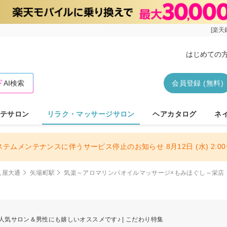
[楽天
はじめての
AI検索
会員登録 (無料)
テサロン
リラク・マッサージサロン
ヘアカタログ
ネ
ステムメンテナンスに伴うサービス停止のお知らせ 8月12日 (水) 2:00〜
久屋大通
矢場町駅
気楽～アロマリンパオイルマッサージ×もみほぐし～栄店
人気サロン＆男性にも嬉しいオススメです♪ | こだわり特集