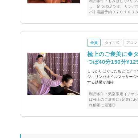
利用条件：もみほしぐ×リン
し 足つぼ/足ツボ リンパ
パ】電話予約０７０１６３
全員
タイ古式
アロマ
極上のご褒美に◆タ
つぼ40分150分¥12
しっかりほぐしたあとにアロ
ジ＋リンパオイルマッサージ
する効果が期待
利用条件：気楽限定イチオ
ば極上のご褒美に♪足裏に
れ解消に最適◎