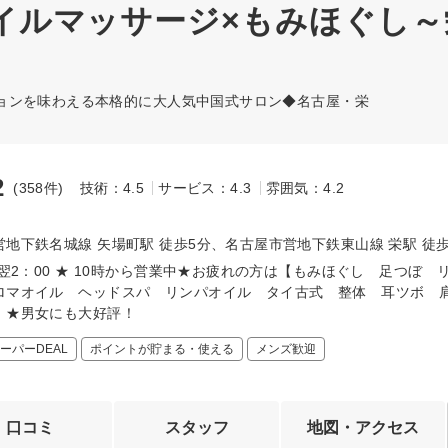
イルマッサージ×もみほぐし～
ョンを味わえる本格的に大人気中国式サロン◆名古屋・栄
2
(358件)
技術：4.5
サービス：4.3
雰囲気：4.2
～
地下鉄名城線 矢場町駅 徒歩5分、名古屋市営地下鉄東山線 栄駅 徒歩
～翌2：00 ★ 10時から営業中★お疲れの方は【もみほぐし 足つぼ 
ロマオイル ヘッドスパ リンパオイル タイ古式 整体 耳ツボ 
】★男女にも大好評！
ーパーDEAL
ポイントが貯まる・使える
メンズ歓迎
口コミ
スタッフ
地図・アクセス