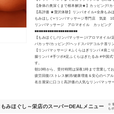
【身体の奥深くまで根本解決★】カッピング/カ
【高評価 ★贅沢体験】リンパオイル×全身もみほ
もみほしぐ×リンパマッサージ専門店 気楽 1
リンパマッサージ アロマオイル カッピング
■■■■■■■■■■■■■■■■■■■■
【もみほぐし/リンパマッサージ/アロマオイル/足
パカッサ/カッピング/ヘッドスパ/デコルテ首リン
【リンパマッサージ #ふくらはぎリンパ #肩こり#
腸リンパ #手ツボ#足ふくらはぎたるみ #中
す。
朝10時から、受付時間は深夜1時まで営業しており
疲労回復/ストレス解消/健康増進＆安心のペア
名古屋栄に口コミ高評価の人気なリンパマッサ
※ 
もみほぐし～栄店のスーパーDEALメニュー
も