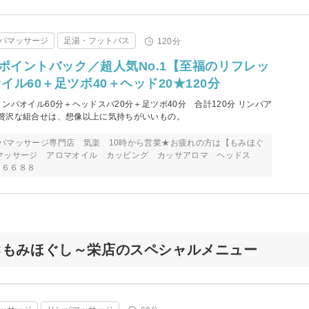
パマッサージ
足湯・フットバス
120分
当ポイントバック／超人気No.1【至福のリフレッ
ル60＋足ツボ40＋ヘッド20★120分
ンパオイル60分＋ヘッドスパ20分＋足ツボ40分 合計120分 リンパア
贅沢な組合せは、想像以上に気持ちがいいもの。
パマッサージ専門店 気楽 10時から営業★お疲れの方は【もみほぐ
マッサージ アロマオイル カッピング カッサアロマ ヘッドス
６６６８８
×もみほぐし～栄店のスペシャルメニュー