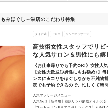
×もみほぐし～栄店のこだわり特集
タイ古式
アロマ
リンパマッサージ
高技術女性スタッフでリピー
な人気サロン＆男性にも嬉
《お仕事帰りでも予約OK!》女性人
【女性大歓迎◎男性にもお勧め♪】毎
ンスに★コリをほぐしながら不純物排
夜でも予約できるので、忙しくて時
人気マッサージメニュー
人気No.1【新体験】筋膜リンパ解放オイル60分
【フット～ハンドまで全身リラックス】もみほぐし