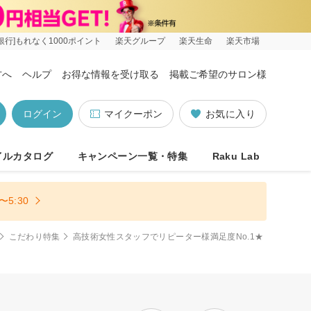
銀行]もれなく1000ポイント
楽天グループ
楽天生命
楽天市場
方へ
ヘルプ
お得な情報を受け取る
掲載ご希望のサロン様
ログイン
マイクーポン
お気に入り
イルカタログ
キャンペーン一覧・特集
Raku Lab
5:30
こだわり特集
高技術女性スタッフでリピーター様満足度No.1★