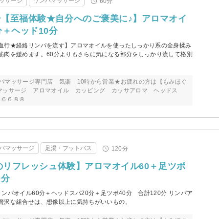
ッサージ
リンパマッサージ
60分
【至福体験★自分へのご褒美に♪】アロマオイ
分＋ヘッド10分
血行★経絡リンパを流す】アロマオイルを使ったしっかり系の全身揉み
筋肉を緩めます。60分よりもさらに気になる部分をしっかり流して格別
パマッサージ専門店 気楽 10時から営業★お疲れの方は【もみほぐ
マッサージ アロマオイル カッピング カッサアロマ ヘッドス
６６６８８
パマッサージ
足湯・フットバス
120分
福のリフレッシュ体験】アロマオイル60＋足ツボ
0分
ンパオイル60分＋ヘッドスパ20分＋足ツボ40分 合計120分 リンパア
贅沢な組合せは、想像以上に気持ちがいいもの。