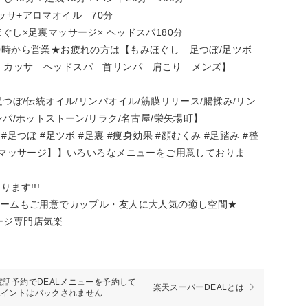
ッサ+アロマオイル 70分
ぐし×足裏マッサージ× ヘッドスパ180分
0時から営業★お疲れの方は【もみほぐし 足つぼ/足ツボ
 カッサ ヘッドスパ 首リンパ 肩こり メンズ】
つぼ/伝統オイル/リンパオイル/筋膜リリース/腸揉み/リン
パ/ホットストーン/リラク/名古屋/栄矢場町】
足つぼ #足ツボ #足裏 #痩身効果 #顔むくみ #足踏み #整
国式マッサージ】】いろいろなメニューをご用意しておりま
ます!!!
ルームもご用意でカップル・友人に大人気の癒し空間★
ージ専門店気楽
電話予約でDEALメニューを予約して
楽天スーパーDEALとは
ポイントはバックされません