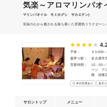
気楽～アロマリンパオ
マリンパオイル モミホグシ サカエテン)
至福の心から癒される落ち着いた雰囲気リラクゼーシ
4.
予算：
￥3,000
最寄り駅：
名古屋市営
営業時間：
10：00
ージ ア
痛 頭痛
◎ 本日空席あり
楽天ス
サロントップ
メニュー