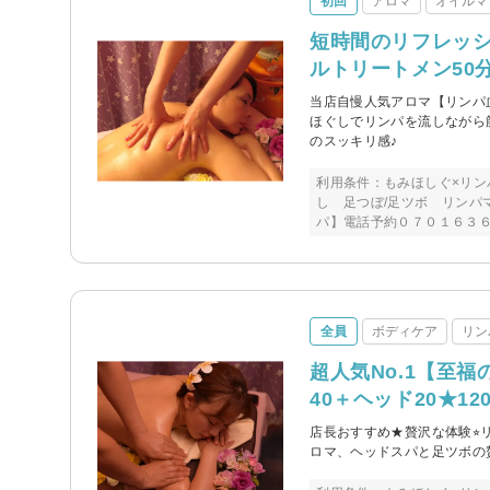
初回
アロマ
オイルマ
短時間のリフレッシ
ルトリートメン50
当店自慢人気アロマ【リンパ
ほぐしでリンパを流しながら
のスッキリ感♪
利用条件：もみほしぐ×リン
し 足つぼ/足ツボ リンパ
パ】電話予約０７０１６３
全員
ボディケア
リン
超人気No.1【至
40＋ヘッド20★12
店長おすすめ★贅沢な体験⭐︎リ
ロマ、ヘッドスパと足ツボの