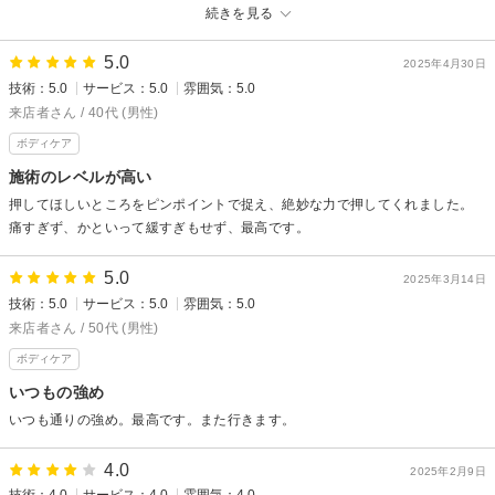
続きを見る
本格 もみほぐし専門店 Goo-it! 渋谷宇田川町店からの返信
お久しぶりのご利用ありがとうございます。
5.0
2025年4月30日
技術：5.0
サービス：5.0
雰囲気：5.0
リラックスしていただけたようでなによりです。
来店者さん / 40代 (男性)
またお疲れの際はご利用くださいませ。
ボディケア
Goo-it渋谷宇田川町店
施術のレベルが高い
押してほしいところをピンポイントで捉え、絶妙な力で押してくれました。
痛すぎず、かといって緩すぎもせず、最高です。
5.0
2025年3月14日
技術：5.0
サービス：5.0
雰囲気：5.0
来店者さん / 50代 (男性)
ボディケア
いつもの強め
いつも通りの強め。最高です。また行きます。
4.0
2025年2月9日