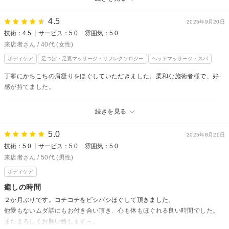
本格 もみほぐし専門店 Goo-it! 渋谷宇田川町店からの返信
当店をご利用いただきまして誠にありがとうございます。
4.5
2025年9月20日
技術：4.5
サービス：5.0
雰囲気：5.0
また、サービスについてありがたい口コミありがとうございます。
ぜひまたのご利用お待ちしております。
来店者さん / 40代 (女性)
Goo-it渋谷宇田川町店
ボディケア
足つぼ・足裏マッサージ・リフレクソロジー
ヘッドマッサージ・スパ
丁寧にかちこちの肩凝りをほぐしていただきました。柔和な施術者様で、好
感が持てました。
本格 もみほぐし専門店 Goo-it! 渋谷宇田川町店からの返信
続きを見る
当店をご利用いただきまして誠にありがとうございます。
5.0
お身体かなりお疲れでしたのでしっかりと施術させていただきました。
2025年8月21日
技術：5.0
サービス：5.0
雰囲気：5.0
またお疲れの際はご利用くださいませ。
来店者さん / 50代 (男性)
お待ちしております。
ボディケア
Goo-it渋谷宇田川町店
癒しの時間
２か月ぶりです。コチコチをビシバシほぐして頂きました。
他愛もないムダ話にもお付き合い頂き、心も体もほぐれる良い時間でした。
またよろしくお願い致します～。