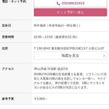
電話・ネット予約
05088822910
ネット予約へ進む
定休日
年中無休（年末年始の一部を除く）
営業時間
10:00～23:00（最終受付22:30）
住所
〒150-0042 東京都渋谷区宇田川町13-7 小安ビル3F
地図を見る
アクセス
JR山手線 渋谷駅 徒歩2分
SHIBUYA109横の文化村通りを直進、ソフトバンク渋
谷と大黒屋の間の道を右折してセンター街へ。マクド
ナルドを越え、井の頭通りで左折。1階にマツモトキ
ヨシがあるビルの3階が当店になります。
参考予算
￥3,980～