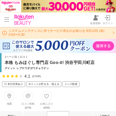
会員登録
ログイン
システムメンテナンスに伴うサービス停止のお知らせ 8月12日 (水)
2:00〜5:30
1ページ目 | 口コミ
本格 もみほぐし専門店 Goo-it! 渋谷宇田川町店
グイット シブヤウダガワチョウテン
4.1
(270件)
◎ 本日空席あり
ポイントが貯まる・使える
メンズ歓迎
地図
口コミ投稿
お気に入り
(270)
(430)
サロン
こだわり