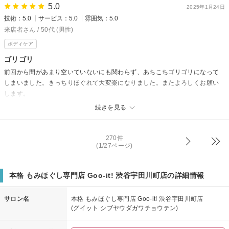
5.0
寒い日も続きますので、ご自愛くださいませ。
2025年1月24日
技術：5.0
サービス：5.0
雰囲気：5.0
担当：村上
来店者さん / 50代 (男性)
ボディケア
ゴリゴリ
前回から間があまり空いていないにも関わらず、あちこちゴリゴリになって
しまいました。きっちりほぐれて大変楽になりました。またよろしくお願い
します。
続きを見る
本格 もみほぐし専門店 Goo-it! 渋谷宇田川町店からの返信
いつもご来店いただきありがとうございます。
今回もかなりお疲れでしたのでしっかり施術させていただきました。
270件
(1/27ページ)
またご来店された際はお身体の状態をみてしっかり目にやらせていただき
ますのでよろしくお願いいたします。
担当：江原
本格 もみほぐし専門店 Goo-it! 渋谷宇田川町店の詳細情報
サロン名
本格 もみほぐし専門店 Goo-it! 渋谷宇田川町店
(グイット シブヤウダガワチョウテン)