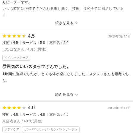
リピーターです。
いつも時間に正確で待たされる事も無く、技術、接客全てに満足していま
す。
細かな事にも対応してくれて、ありがたいです。
続きを見る
また、よろしくお願します。
4.5
2020年3月25日
Belle Fleurからの返信
技術：4.5
サービス：5.0
雰囲気：5.0
k.z.m様
はなはなさん / 40代 (男性)
当サロンをいつもご利用下さりありがとうございます。
オイルマッサージ
嬉しい口コミも本当にありがとうございます！
雰囲気のいいスタッフさんでした。
これからもk.z.m様のお言葉に恥じぬよう、邁進して参ります。
1時間の施術でしたが、とても体が楽になりました。スタッフさんも素敵でし
またお会い出来ます日を心よりお待ちしております！
た。
Belle Fleurからの返信
続きを見る
はなはな様
この度は当サロンにお越しいただきありがとうございました。
4.0
2019年7月17日
嬉しい口コミもありがとうございます！
技術：4.0
サービス：4.0
雰囲気：4.5
お身体の疲れが少しでも解消できたようで安心致しました。
来店者さん / 40代 (男性)
またお会いできます日を心よりお待ちしております！
ボディケア
リンパマッサージ・リンパドレナージュ