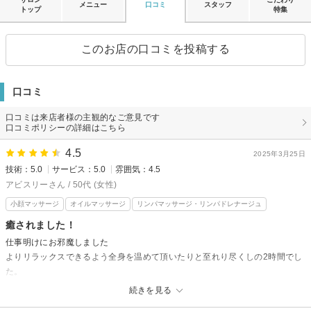
メニュー
口コミ
スタッフ
トップ
特集
このお店の口コミを投稿する
口コミ
口コミは来店者様の主観的なご意見です
口コミポリシーの詳細はこちら
4.5
2025年3月25日
技術：5.0
サービス：5.0
雰囲気：4.5
アビスリーさん / 50代 (女性)
小顔マッサージ
オイルマッサージ
リンパマッサージ・リンパドレナージュ
癒されました！
仕事明けにお邪魔しました
よりリラックスできるよう全身を温めて頂いたりと至れり尽くしの2時間でし
た。
力強いハンドマッサージで身体の血の巡りが良くなり、繊細なフェイスマッ
続きを見る
サージで