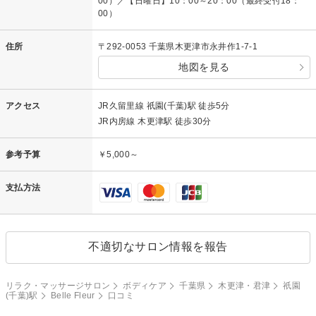
00）／【日曜日】10：00～20：00（最終受付18：
00）
住所
〒292-0053 千葉県木更津市永井作1-7-1
地図を見る
アクセス
JR久留里線 祇園(千葉)駅 徒歩5分
JR内房線 木更津駅 徒歩30分
参考予算
￥5,000～
支払方法
不適切なサロン情報を報告
リラク・マッサージサロン
ボディケア
千葉県
木更津・君津
祇園
(千葉)駅
Belle Fleur
口コミ