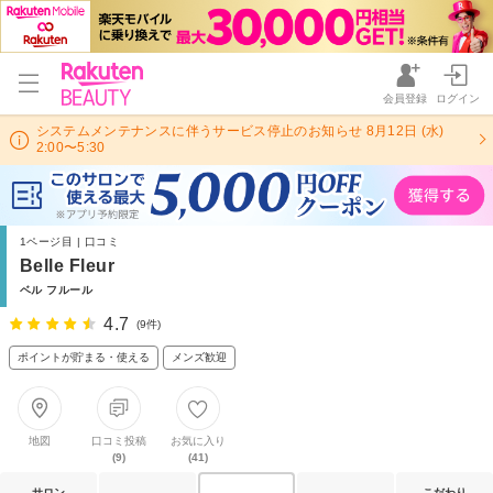
会員登録
ログイン
システムメンテナンスに伴うサービス停止のお知らせ 8月12日 (水)
2:00〜5:30
1ページ目 | 口コミ
Belle Fleur
ベル フルール
4.7
(9件)
ポイントが貯まる・使える
メンズ歓迎
地図
口コミ投稿
お気に入り
(9)
(41)
サロン
こだわり