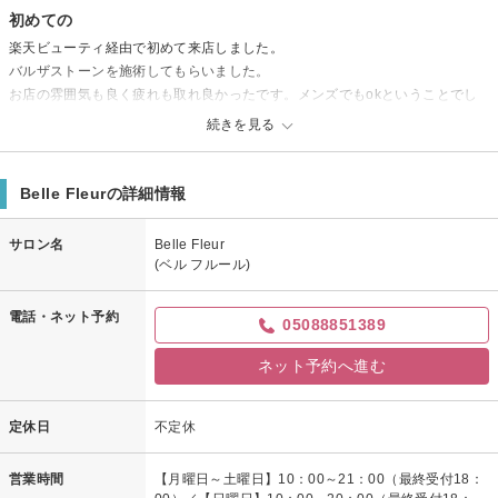
初めての
楽天ビューティ経由で初めて来店しました。
バルザストーンを施術してもらいました。
お店の雰囲気も良く疲れも取れ良かったです。メンズでもokということでし
た！また行きます。
続きを見る
Belle Fleurからの返信
来店者様
Belle Fleurの詳細情報
この度は当サロンにお越しいただき、ありがとうございました。
嬉しい口コミもありがとうございます。
サロン名
Belle Fleur
お身体の疲れを感じたら、是非またご利用下さいませ。
(ベル フルール)
暑い日が続きますが、体調崩されぬようご自愛下さい。
来店者様のまたのご来店を心よりお待ちしております。
電話・ネット予約
05088851389
ネット予約へ進む
定休日
不定休
営業時間
【月曜日～土曜日】10：00～21：00（最終受付18：