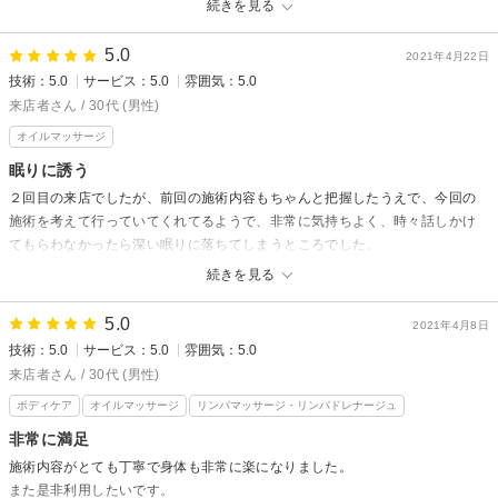
続きを見る
Belle Fleurからの返信
いつもありがとうございます。
5.0
2021年4月22日
とても嬉しい口コミをありがとうございます！
技術：5.0
サービス：5.0
雰囲気：5.0
肩や腕など、いつもお疲れが出やすい箇所は、ご自宅でもストレッチ等が
来店者さん / 30代 (男性)
おすすめです。
オイルマッサージ
また、これからの時季は特に梅雨特有のだるさも目立ち始めますので、い
つでもリフレッシュにいらしてください。
眠りに誘う
またのご来店を心よりお待ちしております！
２回目の来店でしたが、前回の施術内容もちゃんと把握したうえで、今回の
施術を考えて行っていてくれてるようで、非常に気持ちよく、時々話しかけ
てもらわなかったら深い眠りに落ちてしまうところでした。
また是非お願いしたいです。
続きを見る
Belle Fleurからの返信
5.0
2021年4月8日
この度もありがとうございました！
技術：5.0
サービス：5.0
雰囲気：5.0
リラックスをご実感・ご体感いただけた事とても嬉しく思います！
来店者さん / 30代 (男性)
凝り固まる前にお越しくださいね。
ボディケア
オイルマッサージ
リンパマッサージ・リンパドレナージュ
またお会いできます日を楽しみにしております。
非常に満足
施術内容がとても丁寧で身体も非常に楽になりました。
また是非利用したいです。