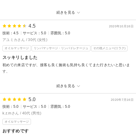
Belle Fleurからの返信
続きを見る
この度は当店をお選びいただきありがとうございました。
お身体が楽になったようで安心いたしました。
4.5
2020年10月16日
日々のお疲れが溜まる前にまた是非ご利用くださいね。
技術：4.5
サービス：5.0
雰囲気：5.0
嬉しい口コミをありがとうございました。
アユミカさん / 30代 (女性)
オイルマッサージ
リンパマッサージ・リンパドレナージュ
その他メニュー(リラク)
スッキリしました
初めての来店ですが、接客も良く施術も気持ち良くてまた行きたいと思いま
す。
Belle Fleurからの返信
続きを見る
この度は当サロンにお越しいただき、ありがとうございました。
お身体の疲れを感じたら、是非またご利用下さいませ。
5.0
2020年7月16日
この度はとても嬉しい口コミをありがとうございました。
技術：5.0
サービス：5.0
雰囲気：5.0
k.z.mさん / 40代 (男性)
オイルマッサージ
おすすめです