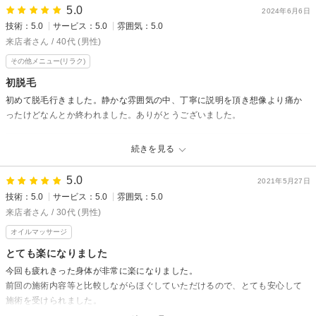
ストンと眠りに落ちてしまいました(≧∀≦)
5.0
2024年6月6日
帰りは身体も心もポカポカでした(^^)
技術：5.0
サービス：5.0
雰囲気：5.0
次の朝起きた時も身体が軽くて、心身共にすっかり癒されました！
来店者さん / 40代 (男性)
又お邪魔させて頂きます(^^)
その他メニュー(リラク)
急な時間変更にも快く対応して頂き、ありがとうございました！
初脱毛
初めて脱毛行きました。静かな雰囲気の中、丁寧に説明を頂き想像より痛か
ったけどなんとか終われました。ありがとうございました。
Belle Fleurからの返信
続きを見る
この度は数多く有るサロンの中から当サロンをお選びいただき誠にありが
とうございました。
5.0
2021年5月27日
その後お肌はいかがですか？
技術：5.0
サービス：5.0
雰囲気：5.0
保湿をしっかり続けることで、脱毛効果はより高まります。
来店者さん / 30代 (男性)
お伝えした毛周期の目安に、またお越しください(^^)
オイルマッサージ
次回もお待ちしております。
嬉しい口コミをありがとうございました。
とても楽になりました
今回も疲れきった身体が非常に楽になりました。
前回の施術内容等と比較しながらほぐしていただけるので、とても安心して
施術を受けられました。