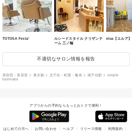
TOTOSA Festa’
ルシードスタイル クリザンテ
elua【エルア】
ーム 三ノ輪
不適切なサロン情報を報告
美容院・美容室
東京都
北千住・町屋・亀有
南千住駅
simple
hairmake
アプリからの予約ならもっとおトクで便利！
はじめての方へ
お問い合わせ
ヘルプ
リリース情報
利用規約