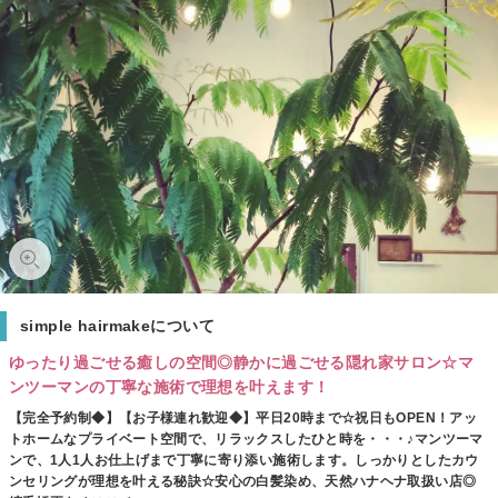
simple hairmakeについて
ゆったり過ごせる癒しの空間◎静かに過ごせる隠れ家サロン☆マ
ンツーマンの丁寧な施術で理想を叶えます！
【完全予約制◆】【お子様連れ歓迎◆】平日20時まで☆祝日もOPEN！アッ
トホームなプライベート空間で、リラックスしたひと時を・・・♪マンツーマ
ンで、1人1人お仕上げまで丁寧に寄り添い施術します。しっかりとしたカウ
ンセリングが理想を叶える秘訣☆安心の白髪染め、天然ハナヘナ取扱い店◎