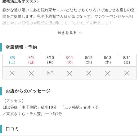
縮毛矯正もオススメ♪
静かな通り沿いにある隠れ家サロン♪どなたでもくつろいで過ごせる癒しの空
間をご提供します。完全予約制で人目が気にならず、マンツーマンだから相
談しやすい◎悩みや理想を汲み取って、“なりたい”を叶えます！
天然のヘナを使った安心の白髪染めがオススメ♪縮毛矯正も当店の一押しメニ
続きを見る
ューです。皆様のご来店を心よりお待ちしております！
空席情報・予約
8/8
8/9
8/10
8/11
8/12
8/13
8/14
(土)
(日)
(月)
(火)
(水)
(木)
(金)
休日
お店からのメッセージ
【アクセス】
日比谷線「南千住駅」徒歩10分 「三ノ輪駅」徒歩７分
／東京さくらトラム荒川一中前1分
口コミ