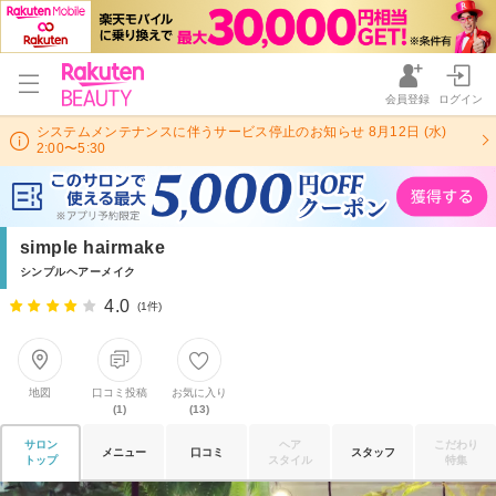
会員登録
ログイン
システムメンテナンスに伴うサービス停止のお知らせ 8月12日 (水)
2:00〜5:30
simple hairmake
シンプルヘアーメイク
4.0
(1件)
地図
口コミ投稿
お気に入り
(1)
(13)
サロン
ヘア
こだわり
メニュー
口コミ
スタッフ
トップ
スタイル
特集