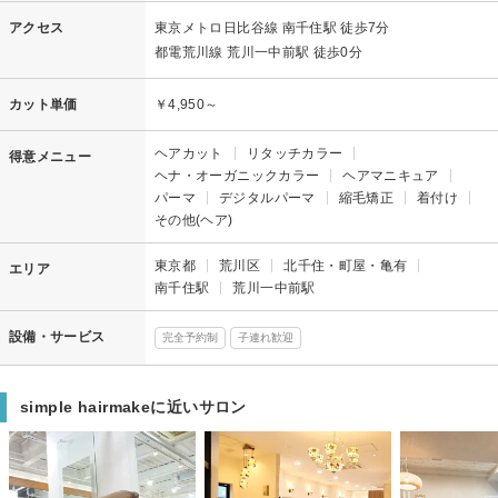
アクセス
東京メトロ日比谷線 南千住駅 徒歩7分
都電荒川線 荒川一中前駅 徒歩0分
カット単価
￥4,950～
ヘアカット
リタッチカラー
得意メニュー
ヘナ・オーガニックカラー
ヘアマニキュア
パーマ
デジタルパーマ
縮毛矯正
着付け
その他(ヘア)
東京都
荒川区
北千住・町屋・亀有
エリア
南千住駅
荒川一中前駅
設備・サービス
完全予約制
子連れ歓迎
simple hairmakeに近いサロン