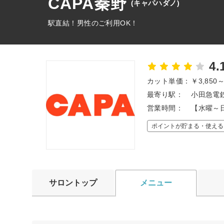
CAPA秦野
(キャパハダノ)
駅直結！男性のご利用OK！
4.
カット単価：
￥3,850
最寄り駅：
小田急電鉄
営業時間：
【水曜～日
ポイントが貯まる・使える
サロントップ
メニュー