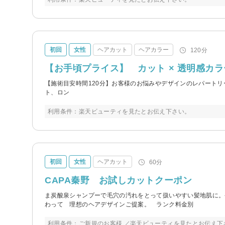
初回
女性
ヘアカット
ヘアカラー
120分
【お手頃プライス】 カット × 透明感カラー
【施術目安時間120分】お客様のお悩みやデザインのレパート
ト、ロン
利用条件：楽天ビューティを見たとお伝え下さい。
初回
女性
ヘアカット
60分
CAPA秦野 お試しカットクーポン
ま炭酸泉シャンプーで毛穴の汚れをとって扱いやすい髪地肌に。
わって 理想のヘアデザインご提案。 ランク料金別
利用条件：ご新規のお客様 ／楽天ビューティを見たとお伝え下