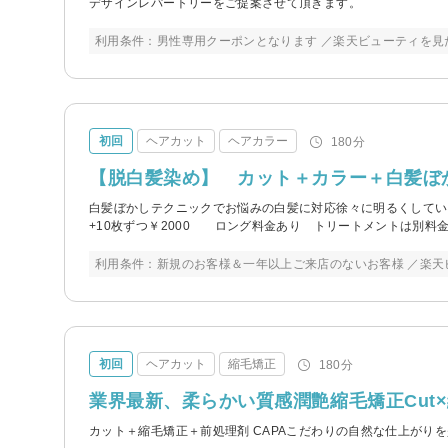
デザインレパートリーをご提案させて頂きます。
利用条件：男性専用クーポンとなります ／楽天ビューティを見
初回
ヘアカット
ヘアカラー
180分
【脱白髪染め】 カット＋カラー＋白髪ぼか
白髪ぼかしテクニックでお悩みの白髪に対応徐々に明るくしてい
+10枚ずつ￥2000 ロング料金あり トリートメントは別料
利用条件：新規のお客様＆一年以上ご来店のないお客様 ／楽天
初回
ヘアカット
縮毛矯正
180分
業界最新、柔らかい質感潤艶縮毛矯正Cut
カット＋縮毛矯正＋前処理剤 CAPAこだわりの自然な仕上がり