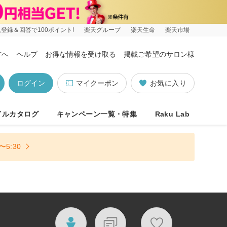
登録＆回答で100ポイント!
楽天グループ
楽天生命
楽天市場
方へ
ヘルプ
お得な情報を受け取る
掲載ご希望のサロン様
ログイン
マイクーポン
お気に入り
イルカタログ
キャンペーン一覧・特集
Raku Lab
5:30