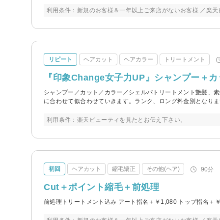
利用条件：新規のお客様＆一年以上ご来店がないお客様 ／楽天
リピート
ヘアカット
ヘアカラー
トリートメント
『印象Change女子力UP』シャンプー
シャンプー／カット／カラー／シェルパトリートメント艶髪、素
に合わせて似合わせていきます。ランク、ロング料金別となりま
利用条件：楽天ビューティを見たとお伝え下さい。
初回
ヘアカット
縮毛矯正
その他(ヘア)
90分
Cut＋ポイント縮毛＋前処理
前処理トリートメント込み アート指名＋￥1,080 トップ指名＋￥