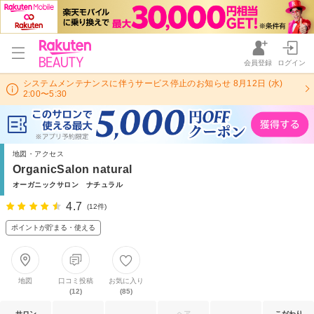
会員登録
ログイン
システムメンテナンスに伴うサービス停止のお知らせ 8月12日 (水)
2:00〜5:30
地図・アクセス
OrganicSalon natural
オーガニックサロン ナチュラル
4.7
(12件)
ポイントが貯まる・使える
地図
口コミ投稿
お気に入り
(12)
(85)
サロン
ヘア
こだわり