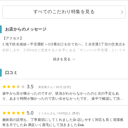
すべてのこだわり特集を見る
お店からのメッセージ
【アクセス】
1.地下鉄名城線＜平安通駅＞の3番出口を出て右へ。2.永安通1丁目の交差点を
右折します。3.50mほど直進すると右手にある「サンパーク平安通」というマ
ンションの1階です。
続きを見る
【駐車場】
店舗裏3台（13・14・15番）、提携コインP10台
口コミ
【その他】
お子様連れ来店は施術中にお子様1人でも静かにお待ちいただけるor付添の方
の同伴をお願いしています。お子様を抱いての施術は大変危険ですのでご容
3.5
来店者さん / 30代 (女性)
赦ください
途中から目が痛かったのですが、状況がわからなかったのと次の予定もあ
り、あまり時間が無かったので言い出せなかったです。 途中で確認して頂け
るといいと思います。
5.0
トミさんさん / 60代以上 (男性)
施術前の説明も、丁寧親切にしてくれました👍 話しやすく対応も良く清潔感
有る方でした👍 満足いく眉毛にして頂きました👍🙏