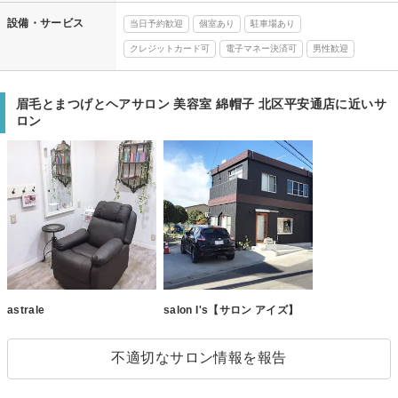
設備・サービス
当日予約歓迎
個室あり
駐車場あり
クレジットカード可
電子マネー決済可
男性歓迎
眉毛とまつげとヘアサロン 美容室 綿帽子 北区平安通店に近いサ
ロン
astrale
salon I's【サロン アイズ】
不適切なサロン情報を報告