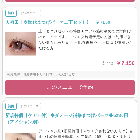
初回
まつげパーマ
★初回【次世代まつげパーマ上下セット】 ￥7150
上下まつげセットの特価★マツパ施術初めての方向け
のメニューです。マツエク施術予定の方はご利用でき
ない場合があります ※他券併用不可 ※口コミ投稿いた
だける方
￥7,150
80分
利用条件：他券併用不可／口コミいただける方
このメニューで予約
初回
まつげパーマ
新規特価【ケアTr付】◆ダメージ補修まつげパーマ◆5230円
（アイシャン別）
アイシャン別●初回特価【マツエクされない方向け】自
まつ毛の負担を軽減！ケア剤の【潤い・保湿・肌トリ