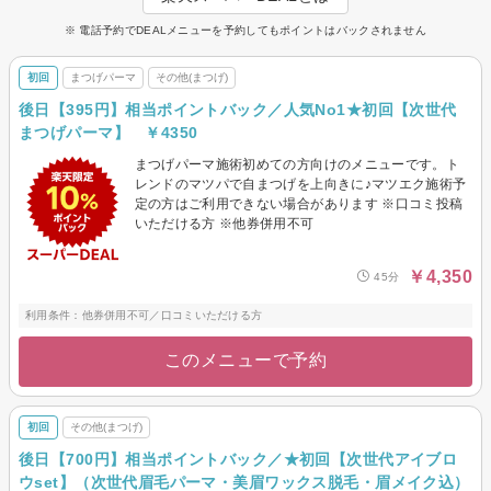
※ 電話予約でDEALメニューを予約してもポイントはバックされません
初回
まつげパーマ
その他(まつげ)
後日【395円】相当ポイントバック／人気No1★初回【次世代
まつげパーマ】 ￥4350
まつげパーマ施術初めての方向けのメニューです。ト
レンドのマツパで自まつげを上向きに♪マツエク施術予
定の方はご利用できない場合があります ※口コミ投稿
いただける方 ※他券併用不可
￥4,350
45分
利用条件：他券併用不可／口コミいただける方
このメニューで予約
初回
その他(まつげ)
後日【700円】相当ポイントバック／★初回【次世代アイブロ
ウset】（次世代眉毛パーマ・美眉ワックス脱毛・眉メイク込）