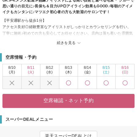
OK≫≪メンズ歓迎≫熟練アイリストによる高い技術と選べる毛束・ グルーで
思い通りの目元に♪長保ち＆目力UP◎アイライン効果もGOOD♪毎朝のアイメ
イクもカンタンに♪マツエク初心者の方も大歓迎のサロンです！
【平安通駅から徒歩1分】
アクセス良好◎経験豊富なアイリストがしっかりとカウンセリングを行い、
丁寧に施術♪初めての方も安心してお任せください。店内は落ち着いた雰囲気
のアットホームな空間◎リラックスしてお寛ぎください。＜◆駐車場完備◆
続きを見る
＞お車でもスムーズなご来店が可能♪メニューも多彩な種類をご用意！人気の
アイシャンプーもあり◎皆様のご来店を心よりお待ちしています！
空席情報・予約
8/10
8/11
8/12
8/13
8/14
8/15
8/16
(月)
(火)
(水)
(木)
(金)
(土)
(日)
空席確認・ネット予約
スーパーDEALメニュー
楽天スーパーDEALとは