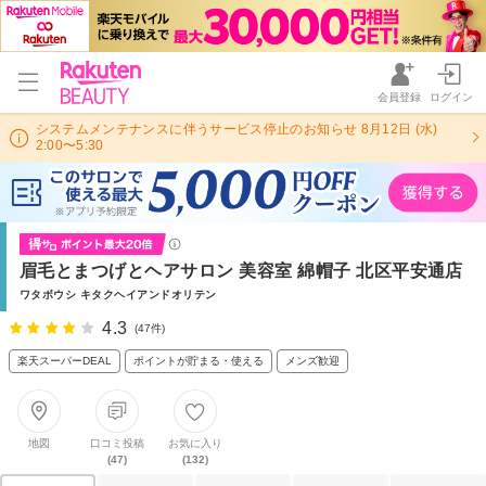
会員登録
ログイン
システムメンテナンスに伴うサービス停止のお知らせ 8月12日 (水)
2:00〜5:30
眉毛とまつげとヘアサロン 美容室 綿帽子 北区平安通店
ワタボウシ キタクヘイアンドオリテン
4.3
(47件)
楽天スーパーDEAL
ポイントが貯まる・使える
メンズ歓迎
地図
口コミ投稿
お気に入り
(47)
(132)