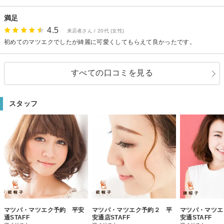
満足
4.5
来店者さん / 20代 (女性)
初めてのマツエクでしたが綺麗に可愛くしてもらえて良かったです。
すべての口コミを見る
スタッフ
マツパ・マツエク予約 平安
マツパ・マツエク予約２ 平
マツパ・マツエ
通STAFF
安通店STAFF
安通STAFF