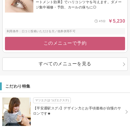
ートメント効果】でハリコシツヤを与えます。ダメー
ジ集中補修・予防、カールの保ちに◎
￥5,230
45分
利用条件：口コミ投稿いただける方／他券併用不可
このメニューで予約
すべてのメニューを見る
こだわり特集
マツエク(まつげエクステ)
【平安通駅スグ♪】デザイン力とお手頃価格が自慢のサ
ロンです★