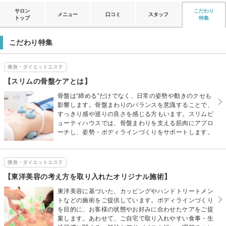
サロン
こだわり
メニュー
口コミ
スタッフ
トップ
特集
こだわり特集
痩身・ダイエットエステ
【スリムの骨盤ケアとは】
骨盤は“締める”だけでなく、日常の姿勢や動きのクセも
影響します。骨盤まわりのバランスを意識することで、
すっきり感や巡りの良さを感じる方もいます。スリムビ
ューティハウスでは、骨盤まわりを支える筋肉にアプロ
ーチし、姿勢・ボディラインづくりをサポートします。
痩身・ダイエットエステ
【東洋美容の考え方を取り入れたオリジナル施術】
東洋美容に基づいた、カッピングやハンドトリートメン
トなどの施術をご提供しています。ボディラインづくり
を目的に、お客様の状態やお好みに合わせたケアをご提
案します。あわせて、ご自宅で取り入れやすい食事・生