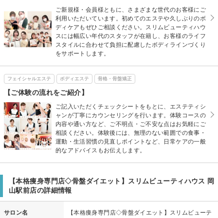
ご新規様・会員様ともに、さまざまな世代のお客様にご
利用いただいています。初めてのエステや久しぶりのボ
ディケアもぜひご相談ください。スリムビューティハウ
スには幅広い年代のスタッフが在籍し、お客様のライフ
スタイルに合わせて負担に配慮したボディラインづくり
をサポートします。
フェイシャルエステ
ボディエステ
骨格・骨盤矯正
【ご体験の流れをご紹介】
ご記入いただくチェックシートをもとに、エステティシ
ャンが丁寧にカウンセリングを行います。体験コースの
内容や通い方など、ご不明点・ご不安な点はお気軽にご
相談ください。体験後には、無理のない範囲での食事・
運動・生活習慣の見直しポイントなど、日常ケアの一般
的なアドバイスもお伝えします。
【本格痩身専門店◇骨盤ダイエット】スリムビューティハウス 岡
山駅前店の詳細情報
サロン名
【本格痩身専門店◇骨盤ダイエット】スリムビューテ