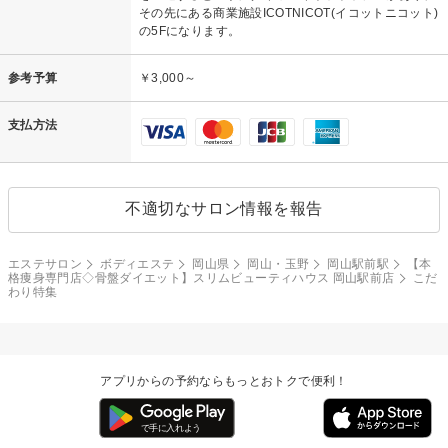
その先にある商業施設ICOTNICOT(イコットニコット)
の5Fになります。
参考予算
￥3,000～
支払方法
不適切なサロン情報を報告
エステサロン
ボディエステ
岡山県
岡山・玉野
岡山駅前駅
【本
格痩身専門店◇骨盤ダイエット】スリムビューティハウス 岡山駅前店
こだ
わり特集
アプリからの予約ならもっとおトクで便利！