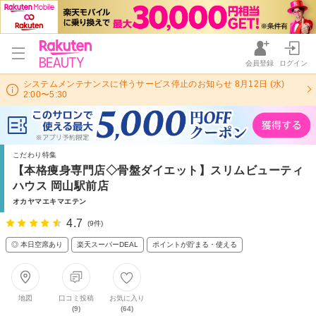
会員登録
ログイン
システムメンテナンスに伴うサービス停止のお知らせ 8月12日 (水)
2:00〜5:30
こだわり特集
【本格痩身専門店◇骨盤ダイエット】スリムビューティ
ハウス 岡山駅前店
オカヤマエキマエテン
4.7
(9件)
◎ 本日空席あり
楽天スーパーDEAL
ポイントが貯まる・使える
地図
口コミ投稿
お気に入り
(9)
(64)