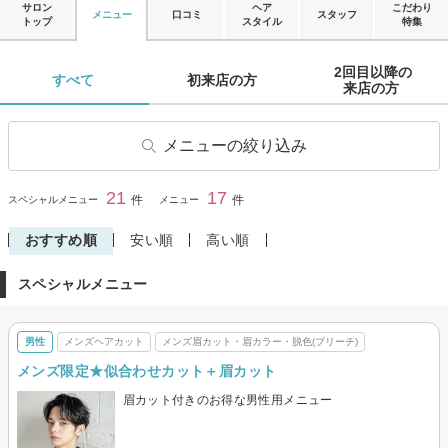
サロン
ヘア
こだわり
メニュー
口コミ
スタッフ
トップ
スタイル
特集
2回目以降の

すべて 
初来店の方 
来店の方 
メニューの絞り込み
ヘアカット
ヘアカラー
21
17
閉じる
件
件
スペシャルメニュー
メニュー
リタッチカラー
パーマ
おすすめ順
安い順
高い順
縮毛矯正
ストレートパーマ
スペシャルメニュー
トリートメント
炭酸ヘッドスパ
ヘアセット
眉カット・眉カラー・脱色(ブ
リーチ)
男性
メンズヘアカット
メンズ眉カット・眉カラー・脱色(ブリーチ)
メンズヘアカット
メンズヘアカラー
メンズ限定★似合わせカット＋眉カット
メンズパーマ
メンズ眉カット・眉カラー・
眉カット付きのお得な男性用メニュー
脱色(ブリーチ)