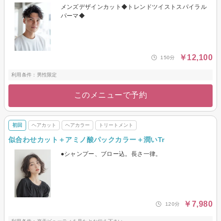
メンズデザインカット◆トレンドツイストスパイラル
パーマ◆
￥12,100
150分
利用条件：男性限定
このメニューで予約
初回
ヘアカット
ヘアカラー
トリートメント
似合わせカット＋アミノ酸パックカラー＋潤いTr
●シャンプー、ブロー込。長さ一律。
￥7,980
120分