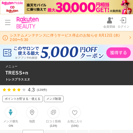
会員登録
ログイン
システムメンテナンスに伴うサービス停止のお知らせ 8月12日 (水)
2:00〜5:30
メニュー
TRESS+n
トレスプラスエヌ
4.3
(129件)
ポイントが貯まる・使える
メンズ歓迎
メンズ優先
地図
口コミ投稿
お気に入り
ON
(129)
(106)