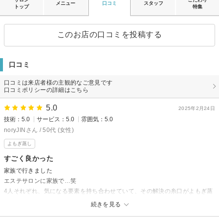
メニュー
口コミ
スタッフ
トップ
特集
このお店の口コミを投稿する
口コミ
口コミは来店者様の主観的なご意見です
口コミポリシーの詳細はこちら
5.0
2025年2月24日
技術：5.0
サービス：5.0
雰囲気：5.0
noryJINさん / 50代 (女性)
よもぎ蒸し
すごく良かった
家族で行きました
エステサロンに家族で…笑
4人それぞれ、気になる要素を持ち合わせていて、その解決の糸口がよもぎ蒸
しにあると思ったので、お風呂に行くような軽い気持ちで伺いました
続きを見る
貸切にしていただいていたようで、何の気兼ねもなしに、リラックスして体