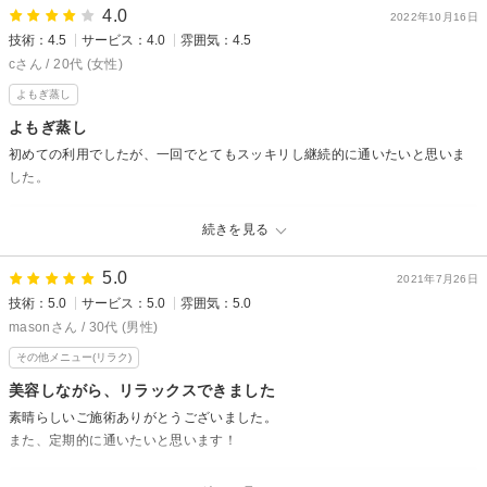
4.0
験できました
2022年10月16日
全員初めてでしたので、すごく助かりました
技術：4.5
サービス：4.0
雰囲気：4.5
お店の雰囲気も癒し空間で、接客していただいた方も癒しの方でした
cさん / 20代 (女性)
45分間のよもぎ蒸しと足湯、激しく汗をかく感じでもなかったですが、体が
よもぎ蒸し
軽くなって一日体が暖かかったように思います
よもぎ蒸し
他にも気になるメニューがありましたので、ぜひリピしたいです
初めての利用でしたが、一回でとてもスッキリし継続的に通いたいと思いま
駐車場もあり、便利でした
した。
よもぎ蒸しエステサロンyunからの返信
よもぎ蒸しエステサロンyunからの返信
続きを見る
noryJIN様、先日はご家族でのご来店誠にありがとうございました！
c様、先日はご来店いただき誠にありがとうございました！
よもぎ蒸しをリラックスしてご体験いただけたようで幸いです^ ^
よもぎ蒸しでスッキリしていただけて嬉しいです^_^
5.0
定期的によもぎ蒸ししていただくことで身体が代謝を覚え、普段から冷え
2021年7月26日
よもぎ蒸しは定期的に通っていただけるとより効果的ですので是非続けて
にくくなっていきますので是非また通ってみてください^ ^
技術：5.0
サービス：5.0
雰囲気：5.0
みてください♪
他のメニューも気になるものがありましたらお気軽にお問い合わせくださ
masonさん / 30代 (男性)
c様のまたのご来店を心よりお待ちしております！
い。
その他メニュー(リラク)
NoryJIN様ご家族皆さまのまたのご来店を心よりお待ちしております。
美容しながら、リラックスできました
素晴らしいご施術ありがとうございました。
また、定期的に通いたいと思います！
よもぎ蒸しエステサロンyunからの返信