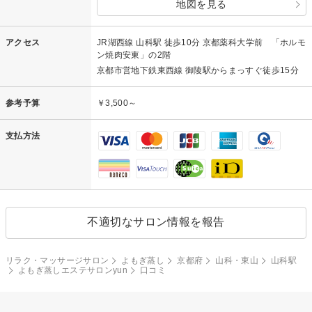
地図を見る
アクセス
JR湖西線 山科駅 徒歩10分 京都薬科大学前 「ホルモ
ン焼肉安東」の2階
京都市営地下鉄東西線 御陵駅からまっすぐ徒歩15分
参考予算
￥3,500～
支払方法
不適切なサロン情報を報告
リラク・マッサージサロン
よもぎ蒸し
京都府
山科・東山
山科駅
よもぎ蒸しエステサロンyun
口コミ