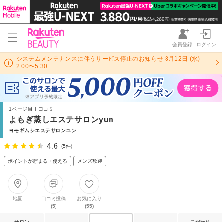
会員登録
ログイン
システムメンテナンスに伴うサービス停止のお知らせ 8月12日 (水)
2:00〜5:30
1ページ目 | 口コミ
よもぎ蒸しエステサロンyun
ヨモギムシエステサロンユン
4.6
(5件)
ポイントが貯まる・使える
メンズ歓迎
地図
口コミ投稿
お気に入り
(5)
(55)
サロン
こだわり