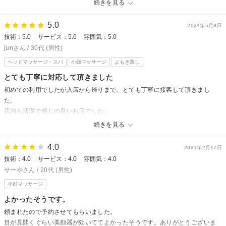
続きを見る
mason様、先日はご来店誠にありがとうございました！
フェイシャルエステで美容しながらリラックスな時間を過ごしていただ
5.0
2021年5月8日
き、私も大変嬉しく思います♪また是非定期的にお越しください！
技術：5.0
サービス：5.0
雰囲気：5.0
mason様のまたのご来店を心よりお待ちしております！
junさん / 30代 (男性)
ヘッドマッサージ・スパ
小顔マッサージ
よもぎ蒸し
とても丁寧に対応して頂きました
初めての利用でしたが入店から帰りまで、とても丁寧に接客して頂きまし
た。
店内も清潔で感じの良いお店でした。
定期的に通いたいです。
続きを見る
よもぎ蒸しエステサロンyunからの返信
4.0
2021年2月17日
jun様、先日はご来店誠にありがとうございました！
技術：4.0
サービス：4.0
雰囲気：4.0
接客や店内の清潔感などお褒めいただき大変嬉しいです^ ^
サーやさん / 20代 (男性)
よもぎ蒸しもヘッドスパも定期的に続けていただくとより効果的ですので
小顔マッサージ
是非またお越しください。
jun様にまたお会いできることを楽しみにお待ちしております！
よかったそうです。
頼まれたので予約させてもらいました。
目が見開くぐらい美顔器が効いててよかったそうです。ありがとうございま