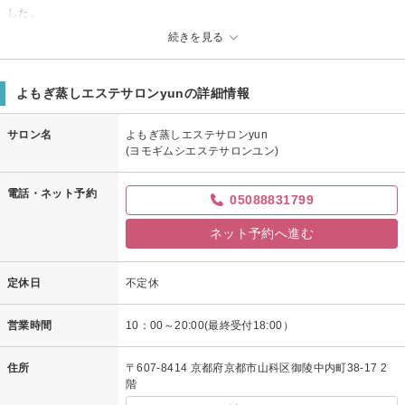
した。
続きを見る
よもぎ蒸しエステサロンyunからの返信
サーやさん様、先日はご来店誠にありがとうございました！
目が見開くぐらい美顔器の効果も感じていただけて良かったです！
よもぎ蒸しエステサロンyunの詳細情報
フェイシャルケアは続けていくことでより効果的ですので、是非またお越
しいただけると嬉しいです。
サロン名
よもぎ蒸しエステサロンyun
お客様の美のお手伝いができるようこれからも努力していきたいと思いま
(ヨモギムシエステサロンユン)
す。
サーやさん様のまたのご来店を心よりお待ちしております！
電話・ネット予約
05088831799
ネット予約へ進む
定休日
不定休
営業時間
10：00～20:00(最終受付18:00）
住所
〒607-8414 京都府京都市山科区御陵中内町38-17 2
階