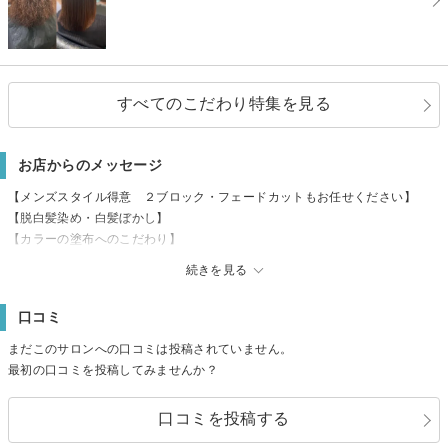
すべてのこだわり特集を見る
お店からのメッセージ
【メンズスタイル得意 ２ブロック・フェードカットもお任せください】
【脱白髪染め・白髪ぼかし】
【カラーの塗布へのこだわり】
頭皮への影響が高いカラー材を頭皮に付けないゼロテクで頭皮の刺激。酸化
続きを見る
（老化）をカラーをすることから守ります。
※白髪が増える原因の一部は頭皮へのべた塗とも言われています。
口コミ
※薬剤も低アルカリカラー使用
※来店後オプションで中和剤処理も可能
まだこのサロンへの口コミは投稿されていません。
【脱白髪染め・髪質改善特化サロン】
最初の口コミを投稿してみませんか？
独自の技術で自然にナチュラルな技術を提供します。
※白髪染めを使わず白髪ぼかしを行います
口コミを投稿する