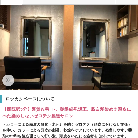
ロッカクベースについて
【西院駅5分】髪質改善TR、艶髪縮毛矯正、脱白髪染め※頭皮に
べた染めしないゼロテク推進サロン
・カラーによる頭皮の酸化（老化）を防ぐゼロテク（頭皮に付けない施術）
を使い、カラーによる頭皮の刺激、乾燥をケアしています。残留しやすい薬
剤の中和も後処理として行い髪、頭皮をいたわる施術を心掛けています。 ・