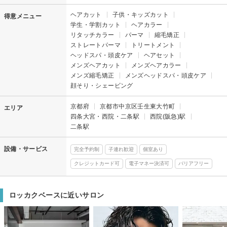
ヘアカット
子供・キッズカット
得意メニュー
学生・学割カット
ヘアカラー
リタッチカラー
パーマ
縮毛矯正
ストレートパーマ
トリートメント
ヘッドスパ・頭皮ケア
ヘアセット
メンズヘアカット
メンズヘアカラー
メンズ縮毛矯正
メンズヘッドスパ・頭皮ケア
顔そり・シェービング
京都府
京都市中京区壬生東大竹町
エリア
四条大宮・西院・二条駅
西院(阪急)駅
二条駅
設備・サービス
完全予約制
子連れ歓迎
個室あり
クレジットカード可
電子マネー決済可
バリアフリー
ロッカクベースに近いサロン