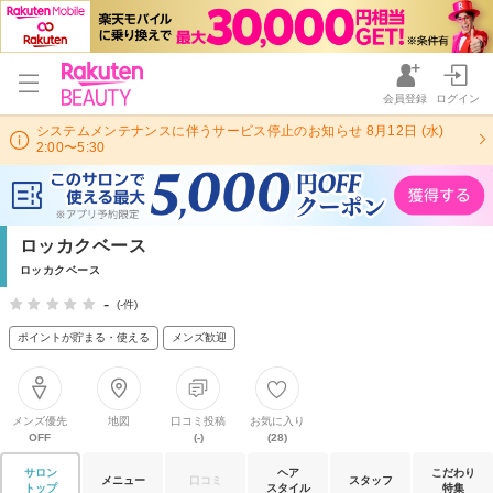
会員登録
ログイン
システムメンテナンスに伴うサービス停止のお知らせ 8月12日 (水)
2:00〜5:30
ロッカクベース
ロッカクベース
-
(-件)
ポイントが貯まる・使える
メンズ歓迎
メンズ優先
地図
口コミ投稿
お気に入り
OFF
(-)
(28)
サロン
ヘア
こだわり
メニュー
口コミ
スタッフ
トップ
スタイル
特集