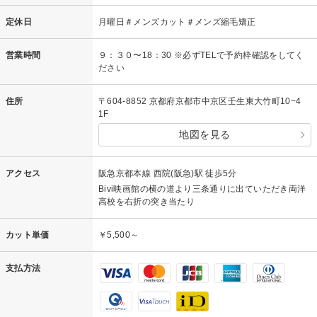
定休日
月曜日＃メンズカット＃メンズ縮毛矯正
営業時間
９：３０〜18：30 ※必ずTELで予約枠確認をしてく
ださい
住所
〒604-8852 京都府京都市中京区壬生東大竹町10−4
1F
地図を見る
アクセス
阪急京都本線 西院(阪急)駅 徒歩5分
Bivi映画館の横の道より三条通りに出ていただき両洋
高校を右折の突き当たり
カット単価
￥5,500～
支払方法