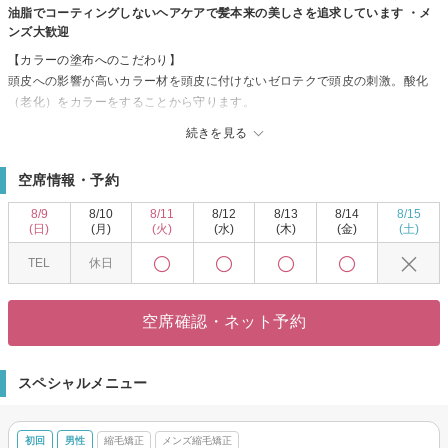
油脂でコーティングしないヘアケアで髪本来の美しさを追求しています ・メ
ンズ大歓迎
【カラーの塗布へのこだわり】
頭皮への影響が高いカラー材を頭皮に付けないゼロテクで頭皮の刺激。酸化
（老化）をカラーをすることから守ります。
※白髪が増える原因の一部は頭皮へのべた塗とも言われています。
続きを見る
※薬剤も低アルカリカラー使用
※来店後オプションで中和剤処理も可能
空席情報・予約
【脱白髪染め・髪質改善特化サロン】
独自の技術で自然にナチュラルな技術を提供します。
8/9
8/10
8/11
8/12
8/13
8/14
8/15
※白髪染めを使わず白髪ぼかしを行います
(日)
(月)
(火)
(水)
(木)
(金)
(土)
【プライベートサロンならではの落ち着いた空間】
TEL
休日
二足制を導入しており、完全マンツーマン対応で最後までスタイリストが仕
上げます
【天然由来にこだわりあなたの髪への負担を軽減！】
空席確認・ネット予約
自社で開発したヘアケア商品をしようし、石油系・油脂が多いケア商材は使
わず髪本来の輝きを追求しています
スペシャルメニュー
初回
男性
縮毛矯正
メンズ縮毛矯正