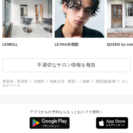
LEMEILL
LEVHAIR西院
QUEEN by no
不適切なサロン情報を報告
美容院・美容室
京都府
四条大宮・西院・二条駅
西院(阪急)駅
ロッ
カクベース
アプリからの予約ならもっとおトクで便利！