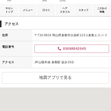
ON
(48)
(118)
サロン
ヘア
こだわり
メニュー
口コミ
スタッフ
トップ
スタイル
特集
アクセス
住所
〒710-0824 岡山県倉敷市白楽町123-1倉敷エスパ-ク
電話番号
05088842045
アクセス
JR山陽本線 倉敷駅 徒歩15分
地図アプリで見る