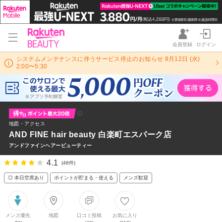
会員登録
ログイン
システムメンテナンスに伴うサービス停止のお知らせ 8月12日 (水)
2:00〜5:30
地図・アクセス
AND FINE hair beauty 白楽町エスパーク店
アンドファインヘアービューティー
4.1
(48件)
◎ 本日空席あり
ポイントが貯まる・使える
メンズ歓迎
メンズ優先
地図
口コミ投稿
お気に入り