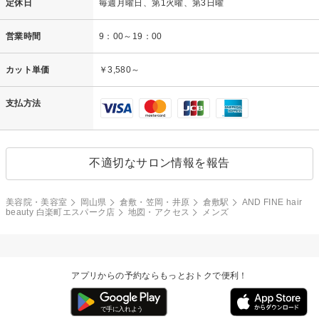
定休日
毎週月曜日、第1火曜、第3日曜
営業時間
9：00～19：00
カット単価
￥3,580～
支払方法
不適切なサロン情報を報告
美容院・美容室
岡山県
倉敷・笠岡・井原
倉敷駅
AND FINE hair
beauty 白楽町エスパーク店
地図・アクセス
メンズ
アプリからの予約ならもっとおトクで便利！