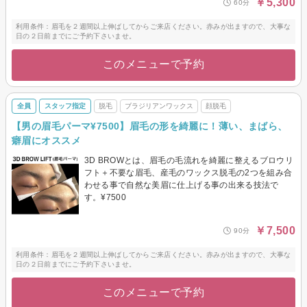
￥5,300
60分
利用条件：眉毛を２週間以上伸ばしてからご来店ください。赤みが出ますので、大事な
日の２日前までにご予約下さいませ。
このメニューで予約
全員
スタッフ指定
脱毛
ブラジリアンワックス
顔脱毛
【男の眉毛パーマ¥7500】眉毛の形を綺麗に！薄い、まばら、
癖眉にオススメ
3D BROWとは、眉毛の毛流れを綺麗に整えるブロウリ
フト＋不要な眉毛、産毛のワックス脱毛の2つを組み合
わせる事で自然な美眉に仕上げる事の出来る技法で
す。¥7500
￥7,500
90分
利用条件：眉毛を２週間以上伸ばしてからご来店ください。赤みが出ますので、大事な
日の２日前までにご予約下さいませ。
このメニューで予約