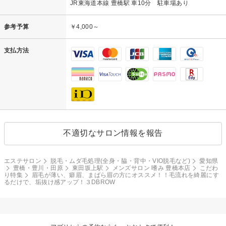
JR東海道本線 豊橋駅 車10分 駐車場あり
参考予算
￥4,000～
支払方法
不適切なサロン情報を報告
エステサロン
脱毛・ムダ毛処理(全身・脇・背中・VIO脱毛など)
愛知県
豊橋・豊川・田原
東田坂上駅
メンズサロン 嗜み 豊橋本店
こだわ
り特集
眉毛が薄い、癖眉、まばら眉の方にオススメ！！毛流れを綺麗にす
るだけで、垢抜け感アップ！３DBROW