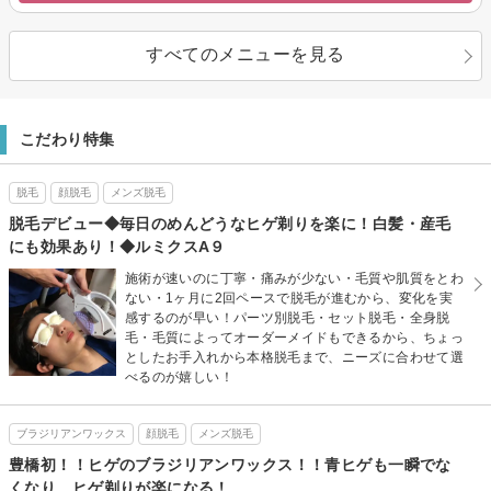
すべてのメニューを見る
こだわり特集
脱毛
顔脱毛
メンズ脱毛
脱毛デビュー◆毎日のめんどうなヒゲ剃りを楽に！白髪・産毛
にも効果あり！◆ルミクスA９
施術が速いのに丁寧・痛みが少ない・毛質や肌質をとわ
ない・1ヶ月に2回ペースで脱毛が進むから、変化を実
感するのが早い！パーツ別脱毛・セット脱毛・全身脱
毛・毛質によってオーダーメイドもできるから、ちょっ
としたお手入れから本格脱毛まで、ニーズに合わせて選
べるのが嬉しい！
ブラジリアンワックス
顔脱毛
メンズ脱毛
豊橋初！！ヒゲのブラジリアンワックス！！青ヒゲも一瞬でな
くなり、ヒゲ剃りが楽になる！