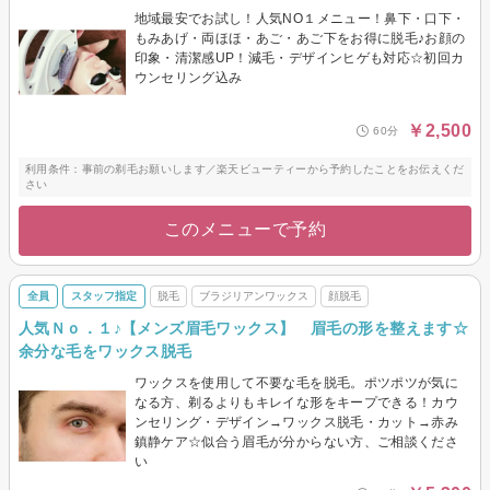
地域最安でお試し！人気NO１メニュー！鼻下・口下・
もみあげ・両ほほ・あご・あご下をお得に脱毛♪お顔の
印象・清潔感UP！減毛・デザインヒゲも対応☆初回カ
ウンセリング込み
￥2,500
60分
利用条件：事前の剃毛お願いします／楽天ビューティーから予約したことをお伝えくだ
さい
このメニューで予約
全員
スタッフ指定
脱毛
ブラジリアンワックス
顔脱毛
人気Ｎｏ．１♪【メンズ眉毛ワックス】 眉毛の形を整えます☆
余分な毛をワックス脱毛
ワックスを使用して不要な毛を脱毛。ポツポツが気に
なる方、剃るよりもキレイな形をキープできる！カウ
ンセリング・デザイン→ワックス脱毛・カット→赤み
鎮静ケア☆似合う眉毛が分からない方、ご相談くださ
い