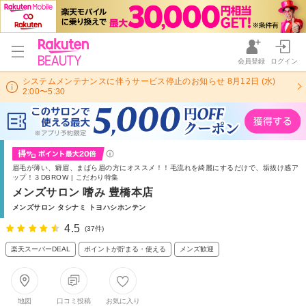
会員登録
ログイン
システムメンテナンスに伴うサービス停止のお知らせ 8月12日 (水)
2:00〜5:30
眉毛が薄い、癖眉、まばら眉の方にオススメ！！毛流れを綺麗にするだけで、垢抜け感ア
ップ！３DBROW | こだわり特集
メンズサロン 嗜み 豊橋本店
メンズサロン タシナミ トヨハシホンテン
4.5
(37件)
楽天スーパーDEAL
ポイントが貯まる・使える
メンズ歓迎
地図
口コミ投稿
お気に入り