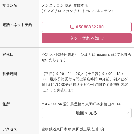
サロン名
メンズサロン 嗜み 豊橋本店
(メンズサロン タシナミ トヨハシホンテン)
電話・ネット予約
05088832200
ネット予約へ進む
定休日
不定休・臨時休業あり（Xまたはinstagramにてお知ら
せいたします）
営業時間
【平日】9:00～21：00／【土日祝】9：00～18：
00 最終予約受付時間は閉店時間30分前。例／ヒゲ
脱毛は17時30分が最終予約受付時間です※施術内容
によって前後します
住所
〒440-0054 愛知県豊橋市東田町字東前山20-40
地図を見る
アクセス
豊橋鉄道東田本線 東田坂上駅 徒歩1分