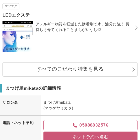
マツエク
LEDエクステ
アレルギー物質を軽減した接着剤で水、油分に強く 長
持ちさせてくれることまちがいなし◎
すべてのこだわり特集を見る
まつげ屋mikataの詳細情報
サロン名
まつげ屋mikata
(マツゲヤミカタ)
電話・ネット予約
05088832576
ネット予約へ進む