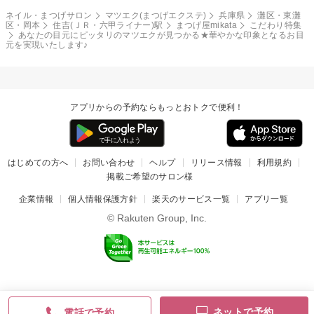
ネイル・まつげサロン
マツエク(まつげエクステ)
兵庫県
灘区・東灘
区・岡本
住吉(ＪＲ・六甲ライナー)駅
まつげ屋mikata
こだわり特集
あなたの目元にピッタリのマツエクが見つかる★華やかな印象となるお目
元を実現いたします♪
アプリからの予約ならもっとおトクで便利！
はじめての方へ
お問い合わせ
ヘルプ
リリース情報
利用規約
掲載ご希望のサロン様
企業情報
個人情報保護方針
楽天のサービス一覧
アプリ一覧
© Rakuten Group, Inc.
ネットで予約
電話で予約