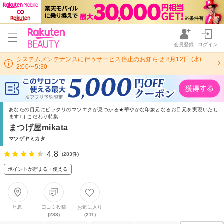
会員登録
ログイン
システムメンテナンスに伴うサービス停止のお知らせ 8月12日 (水)
2:00〜5:30
あなたの目元にピッタリのマツエクが見つかる★華やかな印象となるお目元を実現いたし
ます♪ | こだわり特集
まつげ屋mikata
マツゲヤミカタ
4.8
(283件)
ポイントが貯まる・使える
地図
口コミ投稿
お気に入り
(283)
(211)