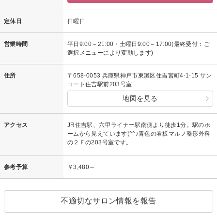
定休日
日曜日
営業時間
平日9:00～21:00・土曜日9:00～17:00(最終受付：ご
選択メニューにより変動します)
住所
〒658-0053 兵庫県神戸市東灘区住吉宮町4-1-15 サン
コート住吉駅前203号室
地図を見る
アクセス
JR住吉駅、六甲ライナー駅南側より徒歩1分。駅のホ
ームから見えています(^^♪青色の看板マルノ整形外科
の２Ｆの203号室です。
参考予算
￥3,480～
不適切なサロン情報を報告