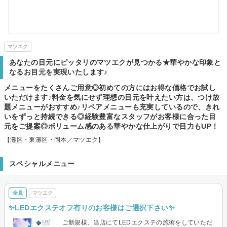
マツエク
あなたの目元にピッタリのマツエクが見つかる★華やかな印象と
なるお目元を実現いたします♪
メニューをたくさんご用意◎初めての方にはお得な価格でお試し
いただけます♪料金を気にせず理想の目元を叶えたい方は、つけ放
題メニューがおすすめ♪リペアメニューも充実しているので、きれ
いをずっと持続できる◎経験豊富なスタッフがお客様に合った目
元をご提案◎ボリューム感のある華やかな仕上がりで目力もUP！
【灘区・東灘区・岡本／マツエク】
スペシャルメニュー
全員
マツエク
✨LEDエクステオフ有りのお客様はご選択下さい✨
ご新規様、当店にてLEDエクステの施術をしていただ