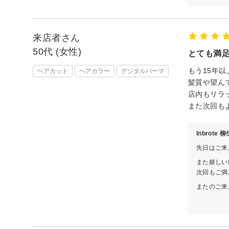
来店者さん
50代 (女性)
とても満
もう15年
ヘアカット
ヘアカラー
デジタルパーマ
髪質や望ん
店内もリラ
また次回も
Inbrote
先日はご来
また嬉しい
次回もご満
またのご来
担当