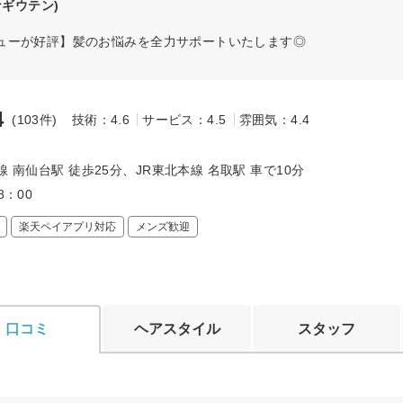
ギウテン)
ューが好評】髪のお悩みを全力サポートいたします◎
4
(103件)
技術：4.6
サービス：4.5
雰囲気：4.4
～
線 南仙台駅 徒歩25分、JR東北本線 名取駅 車で10分
8：00
楽天ペイアプリ対応
メンズ歓迎
口コミ
ヘアスタイル
スタッフ