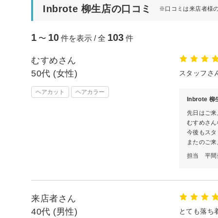
Inbrote 柳生店の口コミ
※口コミは来店者様
1
10
103
〜
件を表示 / 全
件
むすめさん
50代 (女性)
スタッフさ
ヘアカット
ヘアカラー
Inbrote
先日はご来
むすめさん
今後もスタ
またのご来
担当 平間
来店者さん
40代 (男性)
とても落ち