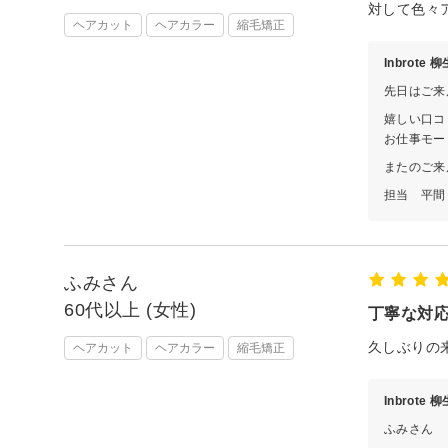
対して色々
ヘアカット
ヘアカラー
縮毛矯正
Inbrote
先日はご来
嬉しい口コ
お仕事モー
またのご来
担当 平間
ふみさん
60代以上 (女性)
丁寧な対
久しぶりの
ヘアカット
ヘアカラー
縮毛矯正
Inbrote
ふみさん