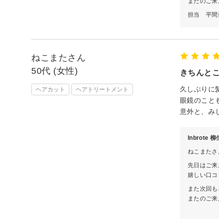
またのご来
担当 平間
ねこまたさん
50代 (女性)
きちんと
久しぶりに
ヘアカット
ヘアトリートメント
眼鏡のこと
意外と、み
Inbrote
ねこまたさ
先日はご来
嬉しい口コ
また次回も
またのご来
担当