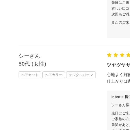
先日はご来
嬉しい口コ
次回もご満
またのご来
担当
シーさん
50代 (女性)
ツヤツヤサ
心地よく施
ヘアカット
ヘアカラー
デジタルパーマ
仕上がりは
Inbrote
シーさん様
先日はご来
ご家族の方
前髪があと