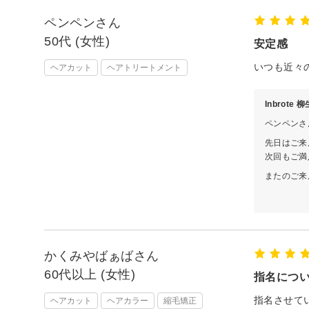
ペンペンさん
50代 (女性)
安定感
いつも近々
ヘアカット
ヘアトリートメント
Inbrote
ペンペンさ
先日はご来
次回もご満
またのご来
担当
かくみやばぁばさん
60代以上 (女性)
指名につ
指名させて
ヘアカット
ヘアカラー
縮毛矯正