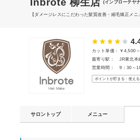
Inbrote 柳生店
(インブローテヤナ
【ダメージレスにこだわった髪質改善・縮毛矯正メニ
4.
カット単価：
￥4,500
最寄り駅：
JR東北本
営業時間：
9：30～1
ポイントが貯まる・使える
サロントップ
メニュー