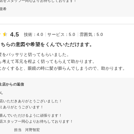
店をスタッフ一同心よりお待ちしております！
亜希
4.5
技術：4.0
サービス：5.0
雰囲気：5.0
こちらの意図や希望をくんでいただけます。
髪をバッサリと切ってもらいました。
も考えて耳元を程よく切ってもらえて助かります。
じかくすると、眼鏡の時に髪が膨らんでしまうので、助かります。
 柳生店からの返信
ん
店いただきありがとうございました！
ミありがとうございます！
喜んでいただけるように頑張ります！
店スタッフ一同心よりお待ちしております！
 河野智宏