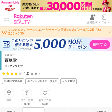
会員登録
ログイン
システムメンテナンスに伴うサービス停止のお知らせ 8月12日 (水)
2:00〜5:30
メニュー
百草堂
ヒャクソウドウ
4.0
(171件)
◎ 本日空席あり
ポイントが貯まる・使える
メンズ歓迎
地図
口コミ投稿
お気に入り
(171)
(344)
サロン
こだわり