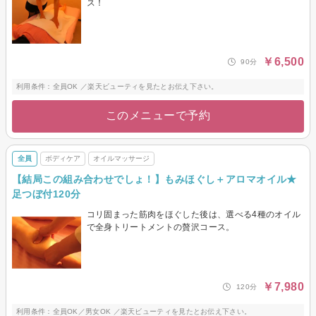
ス！
￥6,500
90分
利用条件：全員OK ／楽天ビューティを見たとお伝え下さい。
このメニューで予約
全員
ボディケア
オイルマッサージ
【結局この組み合わせでしょ！】もみほぐし＋アロマオイル★
足つぼ付120分
コリ固まった筋肉をほぐした後は、選べる4種のオイル
で全身トリートメントの贅沢コース。
￥7,980
120分
利用条件：全員OK／男女OK ／楽天ビューティを見たとお伝え下さい。