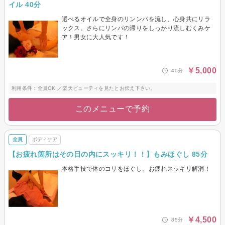
イル 40分
選べるオイルで全身のリンンパを流し、心身共にリラ
ックス。さらにリンパの滞りをしっかり流しむくみケ
ア！男女に大人気です！
￥5,000
40分
利用条件：全員OK ／楽天ビューティを見たとお伝え下さい。
このメニューで予約
全員
ボディケア
【お疲れ箇所はその日の内にスッキリ！！】もみほぐし 85分
本格手技で体のコリをほぐし、お疲れスッキリ解消！
￥4,500
85分