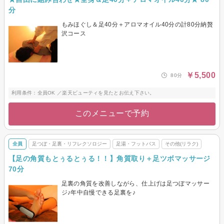
分
もみほぐし＆足40分＋アロマオイル40分の計80分納贅
沢コース
￥5,500
80分
利用条件：全員OK ／楽天ビューティを見たとお伝え下さい。
このメニューで予約
全員
足つぼ・足裏・リフレクソロジー
足湯・フットバス
その他(リラク)
【足の角質もとぅるとぅる！！】角質取り＋足ツボマッサージ
70分
足裏の角質を改善しながら、仕上げは足つぼマッサー
ジ♪年中自慢できる足裏を♪