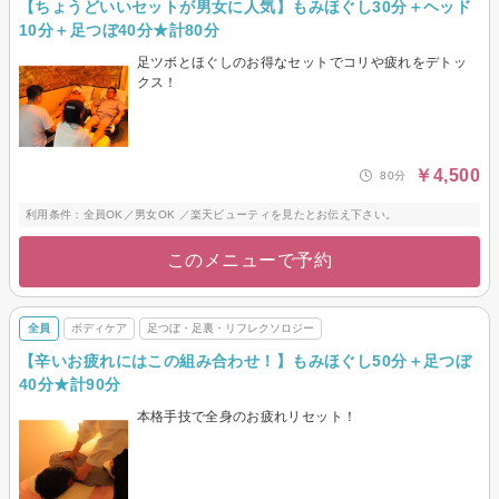
【ちょうどいいセットが男女に人気】もみほぐし30分＋ヘッド
10分＋足つぼ40分★計80分
足ツボとほぐしのお得なセットでコリや疲れをデトッ
クス！
￥4,500
80分
利用条件：全員OK／男女OK ／楽天ビューティを見たとお伝え下さい。
このメニューで予約
全員
ボディケア
足つぼ・足裏・リフレクソロジー
【辛いお疲れにはこの組み合わせ！】もみほぐし50分＋足つぼ
40分★計90分
本格手技で全身のお疲れリセット！