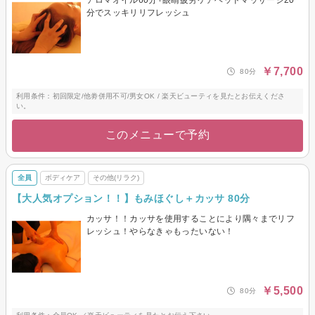
分でスッキリリフレッシュ
￥7,700
80分
利用条件：初回限定/他劵併用不可/男女OK / 楽天ビューティを見たとお伝えくださ
い。
このメニューで予約
全員
ボディケア
その他(リラク)
【大人気オプション！！】もみほぐし＋カッサ 80分
カッサ！！カッサを使用することにより隅々までリフ
レッシュ！やらなきゃもったいない！
￥5,500
80分