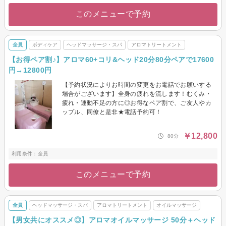
このメニューで予約
全員
ボディケア
ヘッドマッサージ・スパ
アロマトリートメント
【お得ペア割♪】アロマ60+コリ&ヘッド20分80分ペアで17600
円→12800円
【予約状況によりお時間の変更をお電話でお願いする
場合がございます】全身の疲れを流します！むくみ・
疲れ・運動不足の方に◎お得なペア割で、ご友人やカ
ップル、同僚と是非★電話予約可！
￥12,800
80分
利用条件：全員
このメニューで予約
全員
ヘッドマッサージ・スパ
アロマトリートメント
オイルマッサージ
【男女共にオススメ◎】アロマオイルマッサージ 50分＋ヘッド