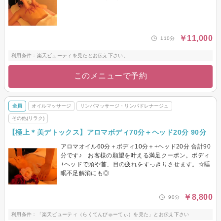
￥11,000
110分
利用条件：楽天ビューティを見たとお伝え下さい。
このメニューで予約
全員
オイルマッサージ
リンパマッサージ・リンパドレナージュ
その他(リラク)
【極上＊美デトックス】アロマボディ70分＋ヘッド20分 90分
アロマオイル60分＋ボディ10分＋+ヘッド20分 合計90
分です♪ お客様の願望を叶える満足クーポン。ボディ
+ヘッドで頭や首、目の疲れをすっきりさせます。☆睡
眠不足解消にも◎
￥8,800
90分
利用条件：「楽天ビューティ（らくてんびゅーてぃ）を見た」とお伝え下さい