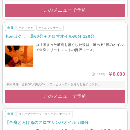
このメニューで予約
全員
ボディケア
オイルマッサージ
もみほぐし・足60分＋アロマオイル60分 120分
コリ固まった筋肉をほぐした後は、選べる4種のオイル
で全身トリートメントの贅沢コース。
￥8,000
120分
利用条件：全員OK／男女OK ／楽天ビューティを見たとお伝え下さい。
このメニューで予約
全員
リンパマッサージ・リンパドレナージュ
【全身とろけるのアロマリンパオイル ♪80分