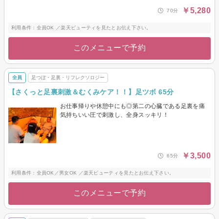
￥5,280
70分
利用条件：全員OK ／楽天ビューティを見たとお伝え下さい。
このメニューで予約
全員
足つぼ・足裏・リフレクソロジー
【さくっと足裏刺激＆むくみケア！！】足ツボ 65分
お仕事帰りや休憩中にも◎第二の心臓である足裏を痛
気持ちいい圧で刺激し、全身スッキリ！
￥3,500
65分
利用条件：全員OK／男女OK ／楽天ビューティを見たとお伝え下さい。
このメニューで予約