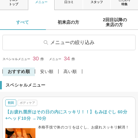
メニュー
口コミ
スタッフ
トップ
特集
2回目以降の

すべて 
初来店の方 
来店の方 
メニューの絞り込み
整体
ボディケア
30
34
閉じる
件
件
スペシャルメニュー
メニュー
リンパマッサージ・リンパド
オイルマッサージ
レナージュ
おすすめ順
安い順
高い順
アロマトリートメント
足つぼ・足裏・リフレクソロ
スペシャルメニュー
ジー
足湯・フットバス
カッピング・吸い玉
初回
ボディケア
ヘッドマッサージ・スパ
その他(リラク)
【お疲れ箇所はその日の内にスッキリ！！】もみほぐし 60分
+ヘッド10分 →70分
本格手技で体のコリをほぐし、お疲れスッキリ解消！