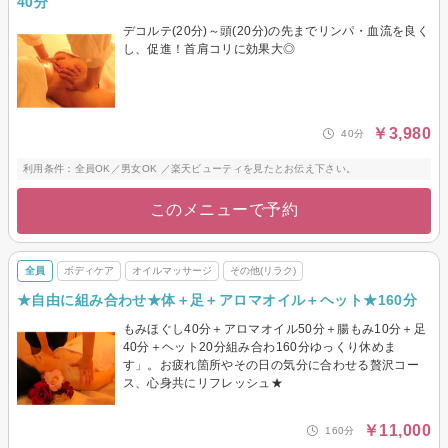
40分
デコルテ(20分)～頭(20分)の先までリンパ・血流を良く
し、促進！首肩コリに効果大◎
￥3,980
40分
利用条件：全員OK／男女OK ／楽天ビューティを見たとお伝え下さい。
このメニューで予約
全員
ボディケア
オイルマッサージ
その他(リラク)
★自由に組み合わせ★体＋足＋アロマオイル＋ヘット★160分
もみほぐし40分＋アロマオイル50分＋腸もみ10分＋足
40分＋ヘット20分組み合わ160分ゆっくり休めま
す」。お疲れ箇所やその日の気分に合わせる贅沢コー
ス、心身共にリフレッシュ★
￥11,000
160分