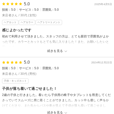
5.0
2025年4月5日
技術：5.0
サービス：5.0
雰囲気：5.0
来店者さん / 30代 (女性)
ヘアカット
ヘアカラー
ヘアトリートメント
感じよかったです
初めて利用させて頂きました。スタッフの方は、とても親切で雰囲気がよか
ったです。カラーとカットもとても気に入りました！また、お願いしたいと
思います。
続きを見る
5.0
2024年12月22日
技術：5.0
サービス：5.0
雰囲気：5.0
来店者さん / 30代 (男性)
子供・キッズカット
子供が落ち着いて過ごせました！
2歳の子供と行きました。着いたら子供用の椅子やタブレットを用意してくだ
さっていてスムーズに席に着くことができました。カット中も優しく声をか
けてくださり、また先からバスや車が見えて子供が落ち着いて過ごせまし
た。ありがとうございました。
続きを見る