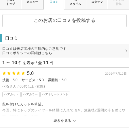
メニュー
口コミ
スタッフ
トップ
スタイル
特集
このお店の口コミを投稿する
口コミ
口コミは来店者様の主観的なご意見です
口コミポリシーの詳細はこちら
1
10
11
〜
件を表示 / 全
件
5.0
2026年7月19日
技術：5.0
サービス：5.0
雰囲気：5.0
ぺるさん / 60代以上 (女性)
ヘアカット
ヘアカラー
ヘアトリートメント
段を付けたカットを希望。
今回、特にトップのレイヤーを綺麗に入れて頂き、施術後2週間の今も整えや
すい髪になっています。
続きを見る