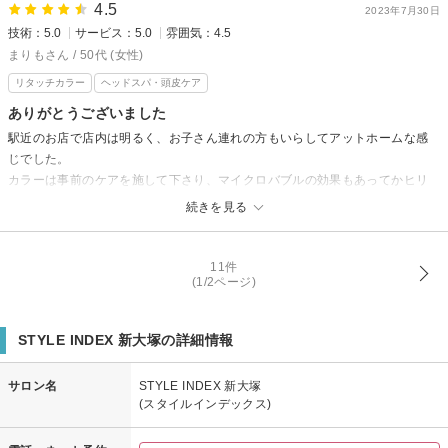
4.5
2023年7月30日
技術：5.0
サービス：5.0
雰囲気：4.5
まりもさん / 50代 (女性)
リタッチカラー
ヘッドスパ・頭皮ケア
ありがとうございました
駅近のお店で店内は明るく、お子さん連れの方もいらしてアットホームな感
じでした。
カラーは事前のケアを施して下さり、マイクロバブルの効果もあってかヒリ
つくこともなく綺麗にしてもらえました。
続きを見る
次回はカットとリタッチになるかと思いますが、また伺いたいと思います。
STYLE INDEX 新大塚からの返信
11件
(1/2ページ)
先日はご来店頂きましてありがとうございました
施術後も頭皮など問題もなく良かったです。
マイクロバブルはシャンプーより細かい泡で洗い流す
STYLE INDEX 新大塚の詳細情報
ので、スッキリキレイに健康な頭皮に保つことがでします
次回もよろしくお願いします
サロン名
STYLE INDEX 新大塚
またのご来店をお待ちしています
(スタイルインデックス)