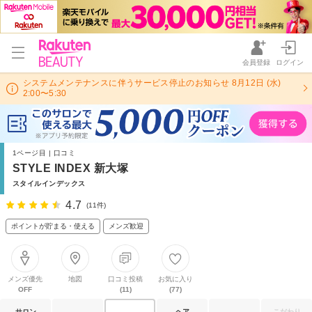
会員登録
ログイン
システムメンテナンスに伴うサービス停止のお知らせ 8月12日 (水)
2:00〜5:30
1ページ目 | 口コミ
STYLE INDEX 新大塚
スタイルインデックス
4.7
(11件)
ポイントが貯まる・使える
メンズ歓迎
メンズ優先
地図
口コミ投稿
お気に入り
OFF
(11)
(77)
サロン
ヘア
こだわり