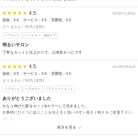
4.5
2023年11月4日
技術：5.0
サービス：4.5
雰囲気：5.0
どーるさん / 50代 (女性)
ヘアカット
ヘッドスパ・頭皮ケア
明るいサロン
丁寧なカットと仕上がりで、心地良かったです
4.5
2023年9月29日
技術：4.5
サービス：5.0
雰囲気：4.5
まりもさん / 50代 (女性)
ヘアカット
ヘアカラー
ヘアトリートメント
ありがとうございました
かなり伸びた髪をカット&カラーして頂きました。
仕事時にひとつに結ぶことを伝えると扱いやすい長さと軽さをご提案下さい
ました。
担当して下さる方はもちろん、若い美容師さんも感じが良くて通いたくなる
続きを見る
お店です。