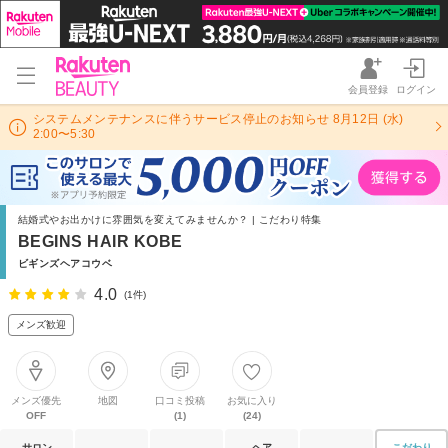
会員登録
ログイン
システムメンテナンスに伴うサービス停止のお知らせ 8月12日 (水)
2:00〜5:30
結婚式やお出かけに雰囲気を変えてみませんか？ | こだわり特集
BEGINS HAIR KOBE
ビギンズヘアコウベ
4.0
(1件)
メンズ歓迎
メンズ優先
地図
口コミ投稿
お気に入り
OFF
(1)
(24)
サロン
ヘア
こだわり