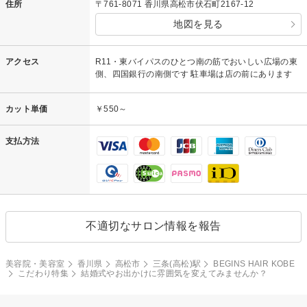
住所
〒761-8071 香川県高松市伏石町2167-12
地図を見る
アクセス
R11・東バイパスのひとつ南の筋でおいしい広場の東
側、四国銀行の南側です 駐車場は店の前にあります
カット単価
￥550～
支払方法
不適切なサロン情報を報告
美容院・美容室
香川県
高松市
三条(高松)駅
BEGINS HAIR KOBE
こだわり特集
結婚式やお出かけに雰囲気を変えてみませんか？