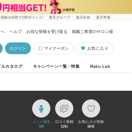
登録＆回答で100ポイント!
楽天グループ
楽天生命
楽天市場
方へ
ヘルプ
お得な情報を受け取る
掲載ご希望のサロン様
ログイン
マイクーポン
お気に入り
イルカタログ
キャンペーン一覧・特集
Raku Lab
メンズ優先
口コミ投稿
お気に入り登録
ON
(19)
(84)