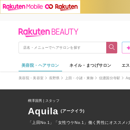
美容院・ヘアサロン
ネイル・まつげサロン
エス
美容院・美容室
長野県
上田・小諸・東御
信濃国分寺駅
Aq
樺澤国男 | スタッフ
Aquila
(アークイラ)
「上田No.1」「女性ウケNo.1」働く男性にオススメ