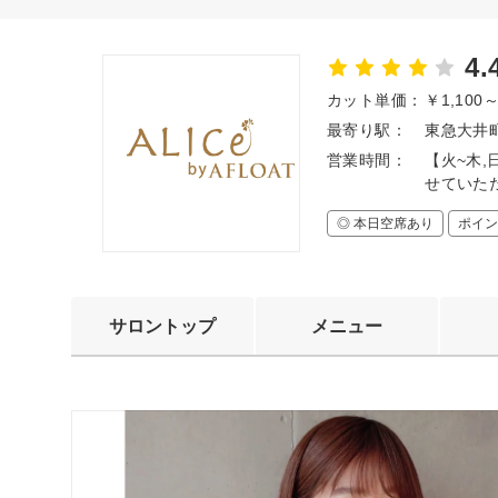
4.
カット単価：
￥1,100
最寄り駅：
東急大井町
営業時間：
【火~木,日
せていた
◎ 本日空席あり
ポイン
サロントップ
メニュー