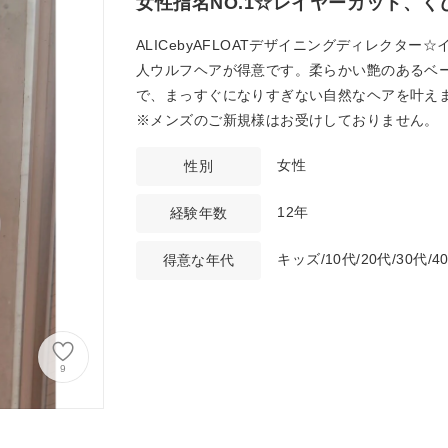
女性指名NO.1☆レイヤーカット、く
ALICebyAFLOATデザイニングディレク
人ウルフヘアが得意です。柔らかい艶のあるベ
で、まっすぐになりすぎない自然なヘアを叶え
※メンズのご新規様はお受けしておりません。
女性
性別
12年
経験年数
キッズ/10代/20代/30代/4
得意な年代
9