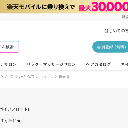
新規
はじめての
AI検索
会員登録 (無料)
テサロン
リラク・マッサージサロン
ヘアカタログ
ネ
駅
ALICe by AFLOAT
スタッフ
鎌倉 彩
バイアフロート)
自由が丘に★