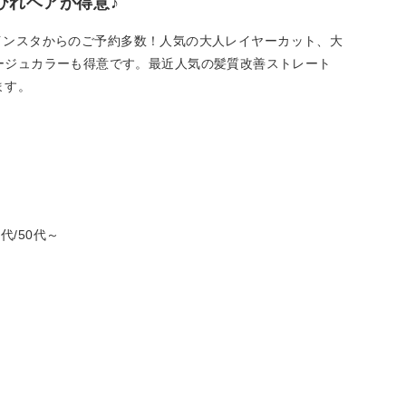
びれヘアが得意♪
ター☆インスタからのご予約多数！人気の大人レイヤーカット、大
ージュカラーも得意です。最近人気の髪質改善ストレート
ます。
0代/50代～