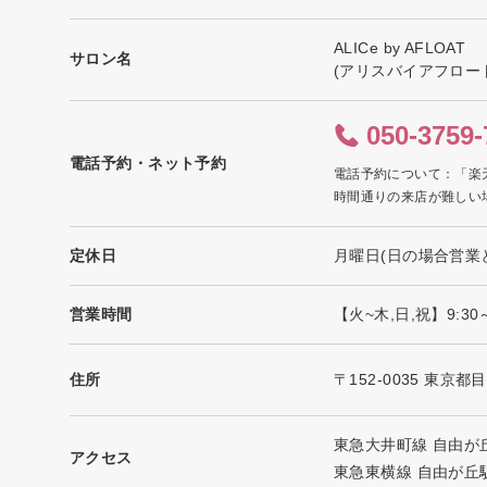
ALICe by AFLOAT
サロン名
(アリスバイアフロー
050-3759-
電話予約・ネット予約
電話予約について：「楽
時間通りの来店が難しい
定休日
月曜日(日の場合営業
営業時間
【火~木,日,祝】9:3
住所
〒152-0035 東京都
東急大井町線 自由が
アクセス
東急東横線 自由が丘駅