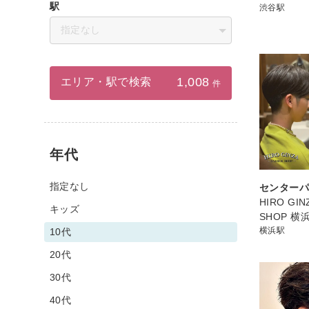
駅
渋谷駅
指定なし
1,008
エリア・駅で検索
件
年代
指定なし
センター
HIRO GIN
キッズ
SHOP 横
横浜駅
10代
20代
30代
40代