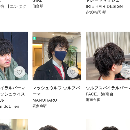
s
GIRL
トレートマッシュ
 新宿 【エンタク
仙台駅
IRIE HAIR DESIGN
赤坂(福岡)駅
パイラルパーマ
マッシュウルフ ウルフパ
ウルフスパイラルパー
マッシュツイス
ーマ
FACE。港南台
ラル
MANOHARU
港南台駅
n dot. lien
表参道駅