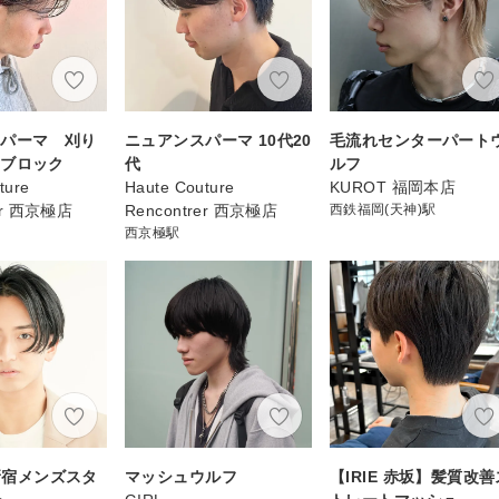
スパーマ 刈り
ニュアンスパーマ 10代20
毛流れセンターパート
ーブロック
代
ルフ
ture
Haute Couture
KUROT 福岡本店
rer 西京極店
Rencontrer 西京極店
西鉄福岡(天神)駅
西京極駅
u新宿メンズスタ
マッシュウルフ
【IRIE 赤坂】髪質改善