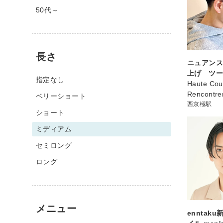
50代～
長さ
ニュアン
上げ ツ
指定なし
Haute Cou
Rencont
ベリーショート
西京極駅
ショート
ミディアム
セミロング
ロング
メニュー
enntak