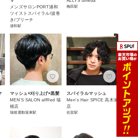
マ
ALLYS umeda
メンズサロンPORT浦和
梅田駅
ツイストスパイラル/波巻
き/ブリーチ
浦和駅
マ
マッシュ×刈り上げ×黒髪
スパイラルマッシュ
MEN'S SALON alfRed 瑞
Men's Hair SPICE 高木瀬
穂店
店
瑞穂運動場東駅
佐賀駅