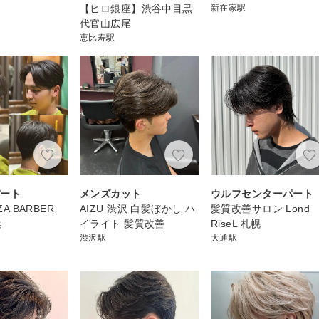
【ヒロ銀座】渋谷中目黒
新在家駅
代官山広尾
恵比寿駅
パート
メンズカット
ウルフセンターパート
ZA BARBER
AIZU 渋沢 白髪ぼかし ハ
髪質改善サロン Lond
浜
イライト 髪質改善
RiseL 札幌
渋沢駅
大通駅