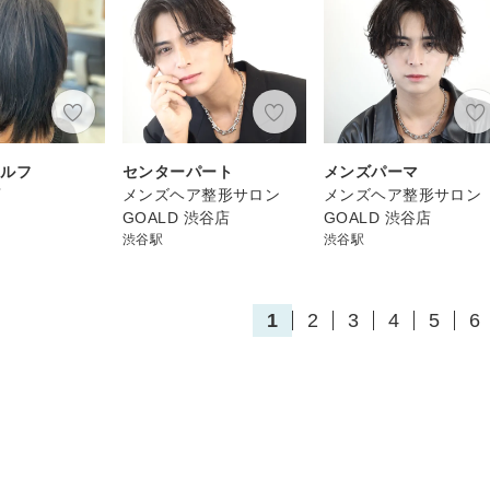
ウルフ
センターパート
メンズパーマ
店
メンズヘア整形サロン
メンズヘア整形サロン
GOALD 渋谷店
GOALD 渋谷店
渋谷駅
渋谷駅
1
2
3
4
5
6