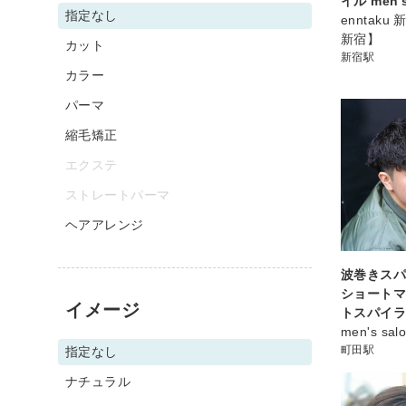
イル men'
指定なし
enntaku
新宿】
カット
新宿駅
カラー
パーマ
縮毛矯正
エクステ
ストレートパーマ
ヘアアレンジ
波巻きス
ショート
イメージ
トスパイ
men's salo
町田駅
指定なし
ナチュラル