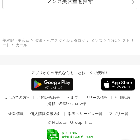
メンズ美容室を探す
クール
ストリート
レイヤー
シャギー
ブラウン・ベージュ
イエロー・オレンジ
モード
外国人風
ボブ
マッシュ
レッド・ピンク
アッシュ・ブラウン
和服・着物
編み込み
サイドアップ
グラデーションカラー
美容院・美容室
髪型・ヘアスタイルカタログ
メンズ
10代
ストリ
ート
カール
ポニーテール
アップ
ツーブロック
モヒカン
アプリからの予約ならもっとおトクで便利！
ウルフ
ボウズ
ビジネス
はじめての方へ
お問い合わせ
ヘルプ
リリース情報
利用規約
掲載ご希望のサロン様
企業情報
個人情報保護方針
楽天のサービス一覧
アプリ一覧
© Rakuten Group, Inc.