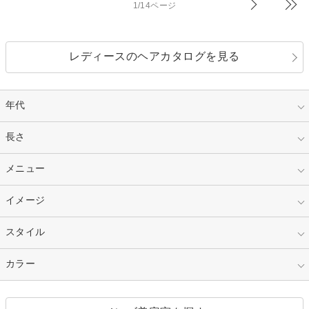
1/14ページ
レディースのヘアカタログを見る
年代
指定なし
長さ
キッズ
10代
20代
指定なし
メニュー
ベリーショート
30代
40代
ショート
ミディアム
指定なし
イメージ
カット
50代～
セミロング
ロング
カラー
パーマ
指定なし
スタイル
ナチュラル
縮毛矯正
エクステ
キュート
フェミニン
指定なし
カラー
ストレート
ストレートパーマ
ヘアアレンジ
セクシー
エレガント
カール
グラデーション
指定なし
黒髪