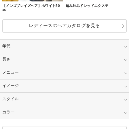
【メンズブレイズヘア】ホワイト50
編み込みドレッドエクステ
本
レディースのヘアカタログを見る
年代
指定なし
長さ
キッズ
10代
20代
指定なし
メニュー
ベリーショート
30代
40代
ショート
ミディアム
指定なし
イメージ
カット
50代～
セミロング
ロング
カラー
パーマ
指定なし
スタイル
ナチュラル
縮毛矯正
エクステ
キュート
フェミニン
指定なし
カラー
ストレート
ストレートパーマ
ヘアアレンジ
セクシー
エレガント
カール
グラデーション
指定なし
黒髪