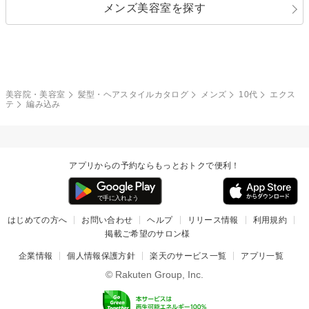
メンズ美容室を探す
クール
ストリート
レイヤー
シャギー
ブラウン・ベージュ
イエロー・オレンジ
モード
外国人風
ボブ
マッシュ
レッド・ピンク
アッシュ・ブラウン
和服・着物
編み込み
サイドアップ
グラデーションカラー
美容院・美容室
髪型・ヘアスタイルカタログ
メンズ
10代
エクス
テ
編み込み
ポニーテール
アップ
ツーブロック
モヒカン
アプリからの予約ならもっとおトクで便利！
ウルフ
ボウズ
ビジネス
はじめての方へ
お問い合わせ
ヘルプ
リリース情報
利用規約
掲載ご希望のサロン様
企業情報
個人情報保護方針
楽天のサービス一覧
アプリ一覧
© Rakuten Group, Inc.