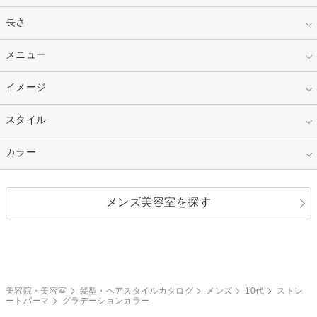
指定なし
長さ
キッズ
10代
20代
指定なし
メニュー
ベリーショート
30代
40代
ショート
ミディアム
指定なし
イメージ
カット
50代～
セミロング
ロング
カラー
パーマ
指定なし
スタイル
ナチュラル
縮毛矯正
エクステ
キュート
フェミニン
指定なし
カラー
ストレート
ストレートパーマ
ヘアアレンジ
セクシー
エレガント
カール
グラデーション
指定なし
黒髪
メンズ美容室を探す
クール
ストリート
レイヤー
シャギー
ブラウン・ベージュ
イエロー・オレンジ
モード
外国人風
ボブ
マッシュ
レッド・ピンク
アッシュ・ブラウン
和服・着物
編み込み
サイドアップ
グラデーションカラー
美容院・美容室
髪型・ヘアスタイルカタログ
メンズ
10代
ストレ
ートパーマ
グラデーションカラー
ポニーテール
アップ