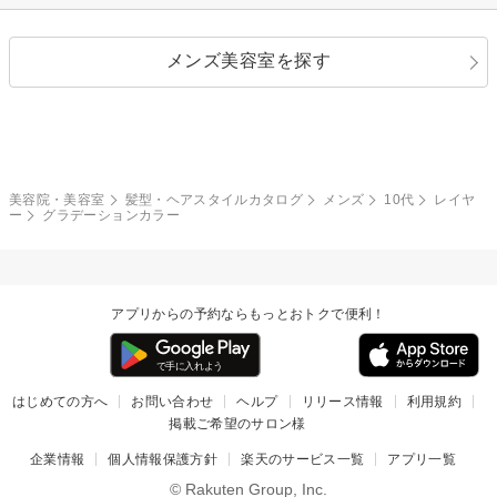
ストレートパーマ
ヘアアレンジ
セクシー
エレガント
カール
グラデーション
指定なし
黒髪
メンズ美容室を探す
クール
ストリート
レイヤー
シャギー
ブラウン・ベージュ
イエロー・オレンジ
モード
外国人風
ボブ
マッシュ
レッド・ピンク
アッシュ・ブラウン
和服・着物
編み込み
サイドアップ
グラデーションカラー
美容院・美容室
髪型・ヘアスタイルカタログ
メンズ
10代
レイヤ
ー
グラデーションカラー
ポニーテール
アップ
ツーブロック
モヒカン
アプリからの予約ならもっとおトクで便利！
ウルフ
ボウズ
ビジネス
はじめての方へ
お問い合わせ
ヘルプ
リリース情報
利用規約
掲載ご希望のサロン様
企業情報
個人情報保護方針
楽天のサービス一覧
アプリ一覧
© Rakuten Group, Inc.