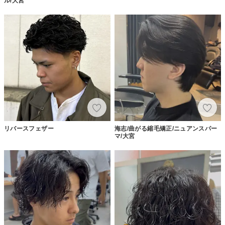
ル/大宮
リバースフェザー
海志/曲がる縮毛矯正/ニュアンスパー
マ/大宮