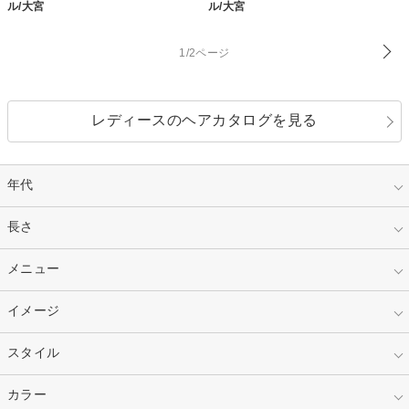
ル/大宮
ル/大宮
1/2ページ
レディースのヘアカタログを見る
年代
指定なし
長さ
キッズ
10代
20代
指定なし
メニュー
ベリーショート
30代
40代
ショート
ミディアム
指定なし
イメージ
カット
50代～
セミロング
ロング
カラー
パーマ
指定なし
スタイル
ナチュラル
縮毛矯正
エクステ
キュート
フェミニン
指定なし
カラー
ストレート