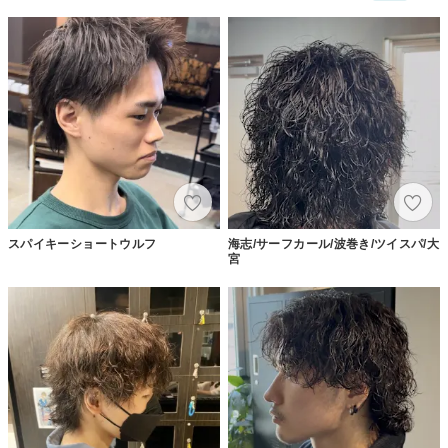
スパイキーショートウルフ
海志/サーフカール/波巻き/ツイスパ/大
宮