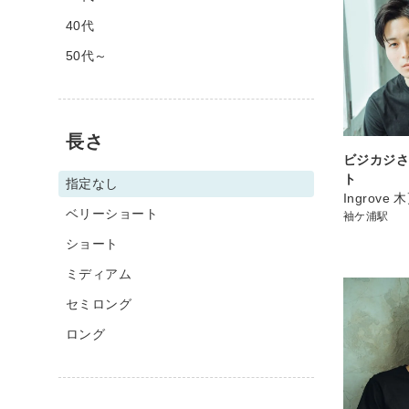
40代
50代～
長さ
ビジカジ
ト
指定なし
Ingrove
ベリーショート
袖ケ浦駅
ショート
ミディアム
セミロング
ロング