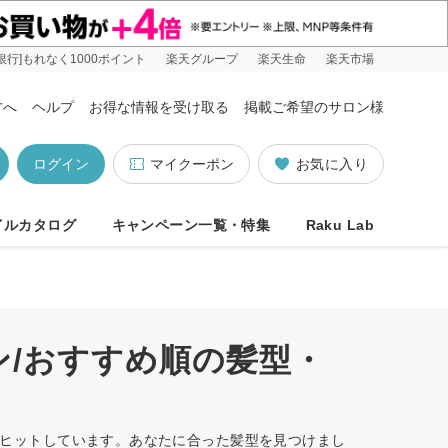
銀行]もれなく1000ポイント
楽天グループ
楽天生命
楽天市場
方へ
ヘルプ
お得な情報を受け取る
掲載ご希望のサロン様
ログイン
マイクーポン
お気に入り
イルカタログ
キャンペーン一覧・特集
Raku Lab
ン/おすすめ順の髪型・
1件ヒットしています。あなたに合った髪型を見つけまし