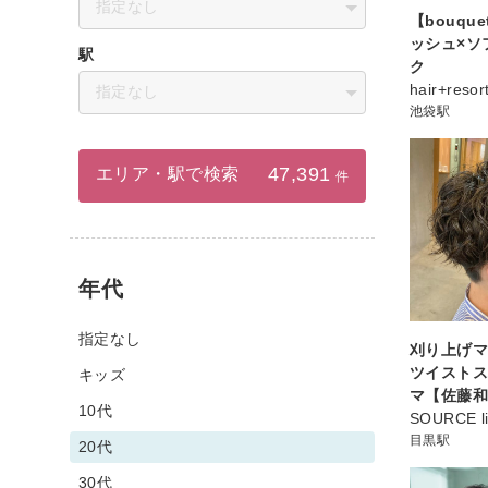
指定なし
【bouqu
ッシュ×ソ
駅
ク
hair+resor
指定なし
池袋駅
47,391
エリア・駅で検索
件
年代
指定なし
刈り上げマ
ツイスト
キッズ
マ【佐藤
10代
SOURCE l
目黒駅
20代
30代