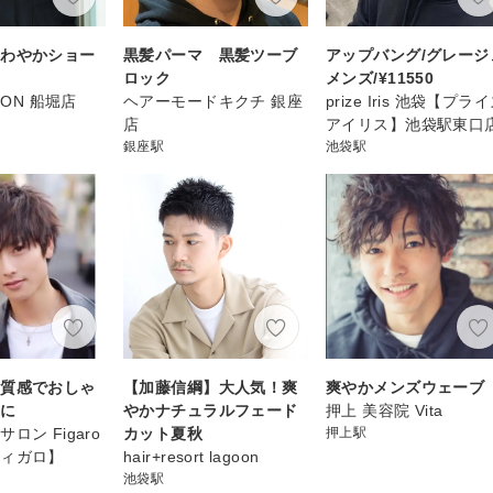
さわやかショー
黒髪パーマ 黒髪ツーブ
アップバング/グレージ
ロック
メンズ/¥11550
ION 船堀店
ヘアーモードキクチ 銀座
prize Iris 池袋【プラ
店
アイリス】池袋駅東口
銀座駅
池袋駅
な質感でおしゃ
【加藤信綱】大人気！爽
爽やかメンズウェーブ
ュに
やかナチュラルフェード
押上 美容院 Vita
ロン Figaro
カット夏秋
押上駅
フィガロ】
hair+resort lagoon
池袋駅