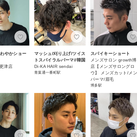
さわやかショー
マッシュ/刈り上げ/ツイス
スパイキーショート
トスパイラルパーマ//韓国
メンズサロン growth
 木更津店
Di-KA HAIR sendai
店【メンズサロングロ
青葉通一番町駅
ウ】 メンズカット/メ
パーマ/眉毛
博多駅