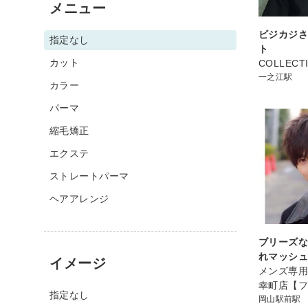
メニュー
ビジカジ
指定なし
ト
カット
COLLECT
一之江駅
カラー
パーマ
縮毛矯正
エクステ
ストレートパーマ
ヘアアレンジ
ブリーズ
れマッシ
イメージ
メンズ専用サ
幸町店【
指定なし
岡山駅前駅