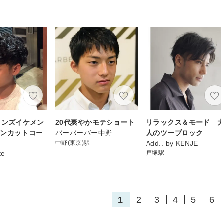
メンズイケメン
20代爽やかモテショート
リラックス＆モード 
マンカットコー
バーバーバー中野
人のツーブロック
中野(東京)駅
Add.. by KENJE
te
戸塚駅
1
2
3
4
5
6