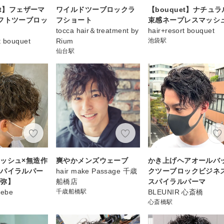
et】フェザーマ
ワイルドツーブロックラ
【bouquet】ナチュラ
フトツーブロッ
フショート
束感ネープレスマッシ
tocca hair＆treatment by
hair+resort bouquet
t bouquet
Rium
池袋駅
仙台駅
ッシュ×無造作
爽やかメンズウェーブ
かき上げヘアオールバ
スパイラルパー
hair make Passage 千歳
クツーブロックビジネ
和弥】
船橋店
スパイラルパーマ
iebe
千歳船橋駅
BLEUNIR 心斎橋
心斎橋駅