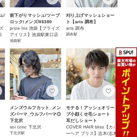
ュ/
前下がりマッシュ/ツーブ
刈り上げマッシュショー
ロック/メンズ/¥6380
ト【arts 調布】
イズ
prize Iris 池袋【プライズ
arts 調布
店
アイリス】池袋駅東口店
調布駅
池袋駅
メンズウルフカット_メン
モテる！アッシュオリー
ズパーマ_ウルフパーマ◎
ブ小顔くせ毛ショート
下北沢
耳だしショート
soi conc 下北沢
COVER HAIR bliss【カバ
下北沢駅
ーヘア ブリス】志木/志木