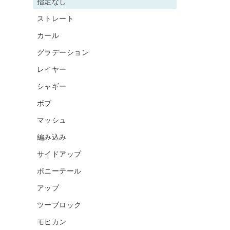
指定なし
ストレート
カール
グラデーション
レイヤー
シャギー
ボブ
マッシュ
編み込み
サイドアップ
ポニーテール
アップ
ツーブロック
モヒカン