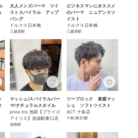
ル
大人メンズパーマ ツイ
ビジネスマンにオススメ
ュ
ストスパイラル アップ
のパーマ ニュアンスツ
バング
イスト
ドルクス日本橋
ドルクス日本橋
三越前駅
三越前駅
ッ
マッシュ/スパイラルパー
ツーブロック 束感マッ
ス
マ/ナチュラルスタイル
シュ ソフトツイスト
prize Iris 池袋【プライズ
ACT 十条店
アイリス】池袋駅東口店
十条(東京)駅
池袋駅