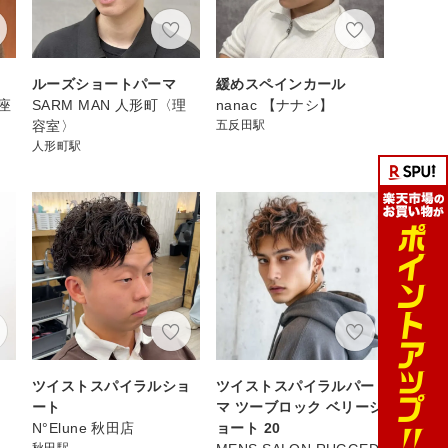
ルーズショートパーマ
緩めスペインカール
座
SARM MAN 人形町〈理
nanac 【ナナシ】
容室〉
五反田駅
人形町駅
ツイストスパイラルショ
ツイストスパイラルパー
ート
マ ツーブロック ベリーシ
N°Elune 秋田店
ョート 20
秋田駅