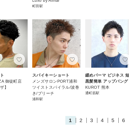
Luxo by Afinar
町田駅
ート
スパイキーショート
緩めパーマ ビジネス 
NZA 御徒町店
メンズサロンPORT浦和
黒髪簡単 アップバング
ンザ】
ツイストスパイラル/波巻
KUROT 熊本
き/ブリーチ
通町筋駅
浦和駅
1
2
3
4
5
6