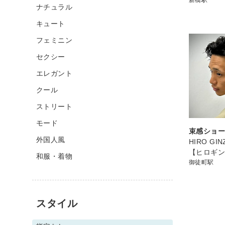
ナチュラル
キュート
フェミニン
セクシー
エレガント
クール
ストリート
モード
束感ショ
外国人風
HIRO GI
【ヒロギ
和服・着物
御徒町駅
スタイル