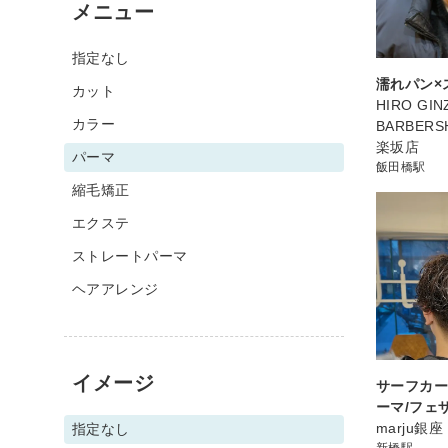
メニュー
指定なし
濡れパン×
カット
HIRO GIN
カラー
BARBER
楽坂店
パーマ
飯田橋駅
縮毛矯正
エクステ
ストレートパーマ
ヘアアレンジ
イメージ
サーフカー
ーマ/フェ
marju銀座
指定なし
新橋駅