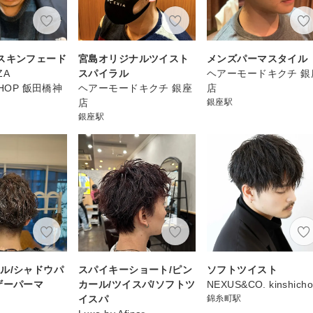
スキンフェード
宮島オリジナルツイスト
メンズパーマスタイル
ZA
スパイラル
ヘアーモードキクチ 銀
SHOP 飯田橋神
ヘアーモードキクチ 銀座
店
店
銀座駅
銀座駅
ル/シャドウパ
スパイキーショート/ピン
ソフトツイスト
ザーパーマ
カール/ツイスパ/ソフトツ
NEXUS&CO. kinshicho
イスパ
錦糸町駅