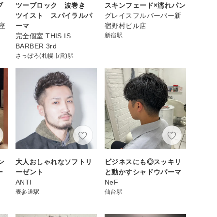
ブ
ツーブロック 波巻き
スキンフェード×濡れパン
ツイスト スパイラルパ
グレイスフルバーバー新
座
ーマ
宿野村ビル店
完全個室 THIS IS
新宿駅
BARBER 3rd
さっぽろ(札幌市営)駅
ン
大人おしゃれなソフトリ
ビジネスにも◎スッキリ
ー
ーゼント
と動かすシャドウパーマ
ANTI
NeF
表参道駅
仙台駅