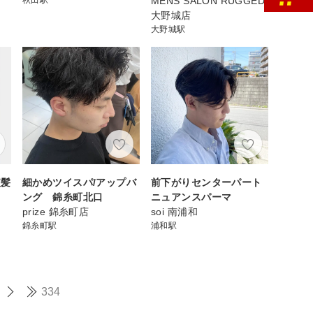
MENS SALON RUGGED
大野城店
大野城駅
短髪
細かめツイスパ/アップバ
前下がりセンターパート
ング 錦糸町北口
ニュアンスパーマ
prize 錦糸町店
soi 南浦和
錦糸町駅
浦和駅
334