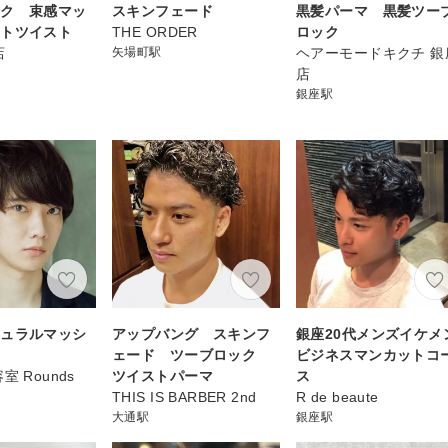
ック 束感マッ
スキンフェード
黒髪パーマ 黒髪ツー
フトツイスト
THE ORDER
ロック
店
矢場町駅
ヘアーモードキクチ 銀
店
銀座駅
チュラルマッシ
アップバング スキンフ
銀座20代メンズイケメ
ェード ツーブロック
ビジネスマンカットコ
室 Rounds
ツイストパーマ
ス
THIS IS BARBER 2nd
R de beaute
大通駅
銀座駅