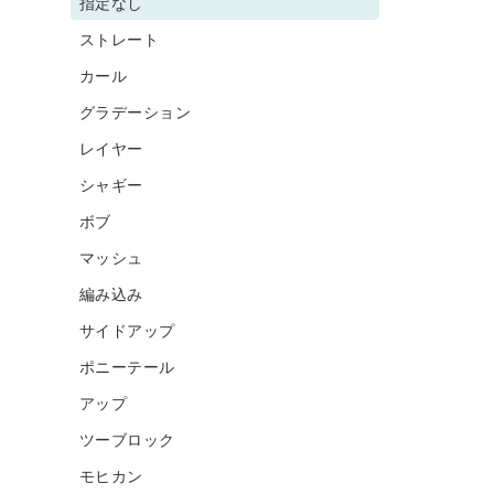
指定なし
ストレート
カール
グラデーション
レイヤー
シャギー
ボブ
マッシュ
編み込み
サイドアップ
ポニーテール
アップ
ツーブロック
モヒカン