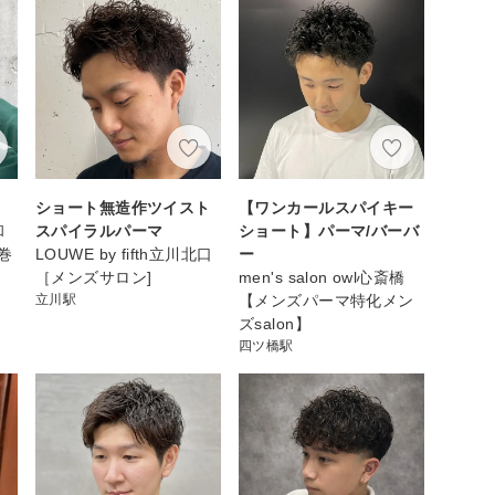
ショート無造作ツイスト
【ワンカールスパイキー
和
スパイラルパーマ
ショート】パーマ/バーバ
巻
LOUWE by fifth立川北口
ー
［メンズサロン]
men's salon owl心斎橋
立川駅
【メンズパーマ特化メン
ズsalon】
四ツ橋駅