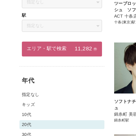
指定なし
ツーブロ
シュ ソ
駅
ACT 十条
十条(東京)駅
指定なし
11,282
エリア・駅で検索
件
年代
指定なし
ソフトナ
キッズ
ュ
錦糸町 美容
10代
錦糸町駅
20代
30代