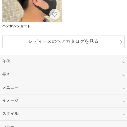
ハンサムショート
レディースのヘアカタログを見る
年代
指定なし
長さ
キッズ
10代
20代
指定なし
メニュー
ベリーショート
30代
40代
ショート
ミディアム
指定なし
イメージ
カット
50代～
セミロング
ロング
カラー
パーマ
指定なし
スタイル
ナチュラル
縮毛矯正
エクステ
キュート
フェミニン
指定なし
カラー
ストレート