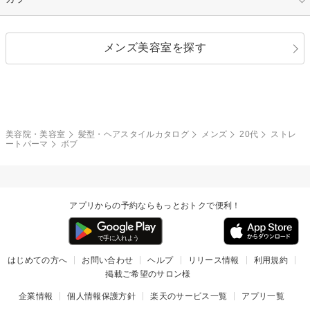
ストレートパーマ
ヘアアレンジ
セクシー
エレガント
カール
グラデーション
指定なし
黒髪
メンズ美容室を探す
クール
ストリート
レイヤー
シャギー
ブラウン・ベージュ
イエロー・オレンジ
モード
外国人風
ボブ
マッシュ
レッド・ピンク
アッシュ・ブラウン
和服・着物
編み込み
サイドアップ
グラデーションカラー
美容院・美容室
髪型・ヘアスタイルカタログ
メンズ
20代
ストレ
ートパーマ
ボブ
ポニーテール
アップ
ツーブロック
モヒカン
アプリからの予約ならもっとおトクで便利！
ウルフ
ボウズ
ビジネス
はじめての方へ
お問い合わせ
ヘルプ
リリース情報
利用規約
掲載ご希望のサロン様
企業情報
個人情報保護方針
楽天のサービス一覧
アプリ一覧