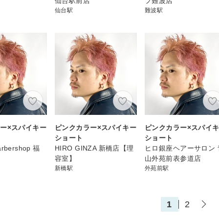
仙台駅前店
プ難波店
仙台駅
難波駅
ー×スパイキー
ピンクカラー×スパイキー
ピンクカラー×スパイ
ショート
ショート
bershop 福
HIRO GINZA 新橋店【理
ヒロ銀座ヘアーサロン 
容室】
山外苑前表参道店
新橋駅
外苑前駅
1
2