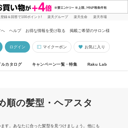
登録＆回答で100ポイント!
楽天グループ
楽天生命
楽天市場
方へ
ヘルプ
お得な情報を受け取る
掲載ご希望のサロン様
ログイン
マイクーポン
お気に入り
イルカタログ
キャンペーン一覧・特集
Raku Lab
すめ順の髪型・ヘアスタ
ています。あなたに合った髪型を見つけましょう。他にも