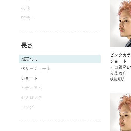
40代
50代～
長さ
ピンクカラ
指定なし
ショート
ヒロ銀座BA
ベリーショート
秋葉原店
ショート
秋葉原駅
ミディアム
セミロング
ロング