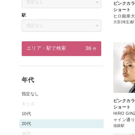
指定なし
ピンクカラ
ショート
駅
ヒロ銀座
大宮(埼玉)駅
指定なし
36
エリア・駅で検索
件
年代
指定なし
ピンクカラ
キッズ
ショート
HIRO GI
10代
ャイン通
20代
池袋駅
30代