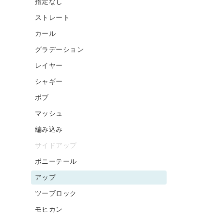
指定なし
ストレート
カール
グラデーション
レイヤー
シャギー
ボブ
マッシュ
編み込み
サイドアップ
ポニーテール
アップ
ツーブロック
モヒカン