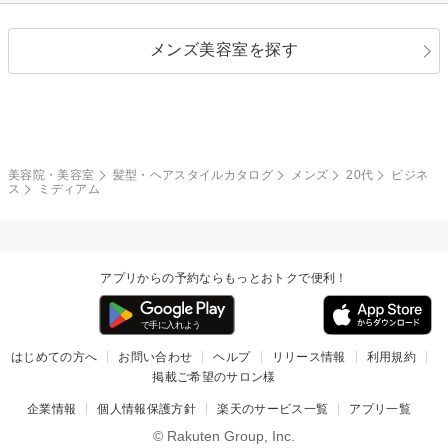
ストレートパーマ
ヘアアレンジ
セクシー
エレガント
カール
グラデーション
指定なし
黒髪
メンズ美容室を探す
クール
ストリート
レイヤー
シャギー
ブラウン・ベージュ
イエロー・オレンジ
モード
外国人風
ボブ
マッシュ
レッド・ピンク
アッシュ・ブラウン
和服・着物
編み込み
サイドアップ
グラデーションカラー
美容院・美容室
髪型・ヘアスタイルカタログ
メンズ
20代
ビジネ
ス
ミディアム
ポニーテール
アップ
ツーブロック
モヒカン
アプリからの予約ならもっとおトクで便利！
ウルフ
ボウズ
ビジネス
はじめての方へ
お問い合わせ
ヘルプ
リリース情報
利用規約
掲載ご希望のサロン様
企業情報
個人情報保護方針
楽天のサービス一覧
アプリ一覧
© Rakuten Group, Inc.