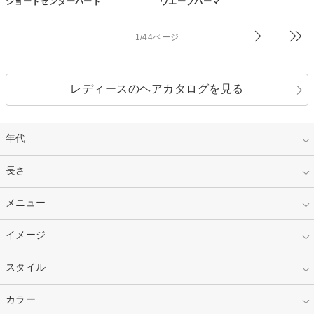
ショートセンターパート
ウエーブパーマ
1/44ページ
レディースのヘアカタログを見る
年代
指定なし
長さ
キッズ
10代
20代
指定なし
メニュー
ベリーショート
30代
40代
ショート
ミディアム
指定なし
イメージ
カット
50代～
セミロング
ロング
カラー
パーマ
指定なし
スタイル
ナチュラル
縮毛矯正
エクステ
キュート
フェミニン
指定なし
カラー
ストレート