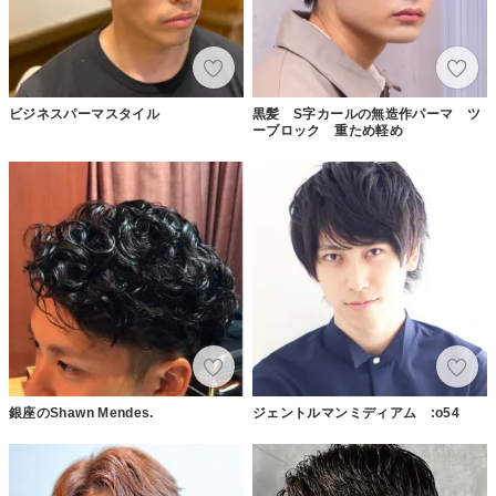
ビジネスパーマスタイル
黒髪 S字カールの無造作パーマ ツ
ーブロック 重ため軽め
銀座のShawn Mendes.
ジェントルマンミディアム :o54