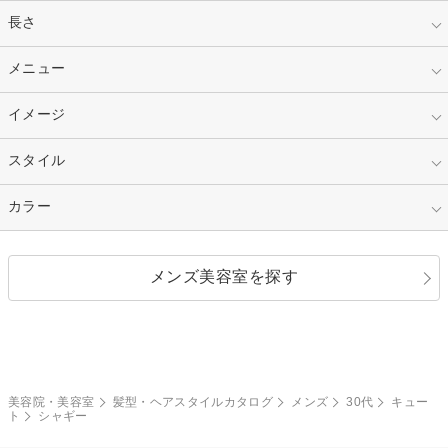
指定なし
長さ
キッズ
10代
20代
指定なし
メニュー
ベリーショート
30代
40代
ショート
ミディアム
指定なし
イメージ
カット
50代～
セミロング
ロング
カラー
パーマ
指定なし
スタイル
ナチュラル
縮毛矯正
エクステ
キュート
フェミニン
指定なし
カラー
ストレート
ストレートパーマ
ヘアアレンジ
セクシー
エレガント
カール
グラデーション
指定なし
黒髪
メンズ美容室を探す
クール
ストリート
レイヤー
シャギー
ブラウン・ベージュ
イエロー・オレンジ
モード
外国人風
ボブ
マッシュ
レッド・ピンク
アッシュ・ブラウン
和服・着物
編み込み
サイドアップ
グラデーションカラー
美容院・美容室
髪型・ヘアスタイルカタログ
メンズ
30代
キュー
ト
シャギー
ポニーテール
アップ