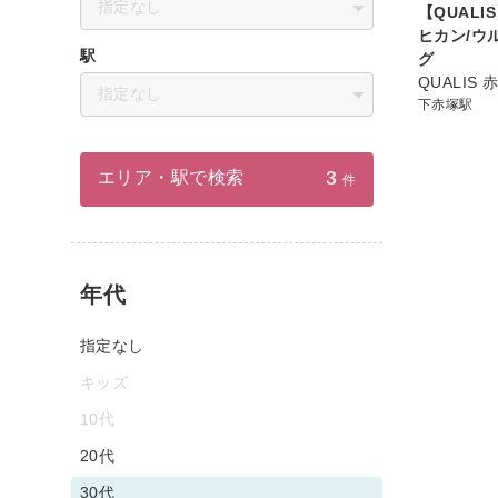
指定なし
【QUALI
ヒカン/ウ
駅
グ
QUALIS 
指定なし
下赤塚駅
3
エリア・駅で検索
件
年代
指定なし
キッズ
10代
20代
30代