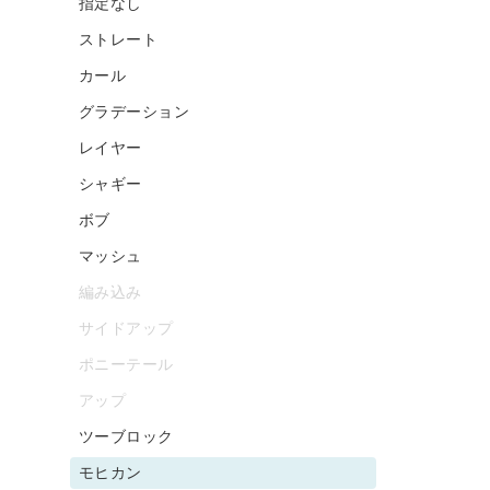
指定なし
ストレート
カール
グラデーション
レイヤー
シャギー
ボブ
マッシュ
編み込み
サイドアップ
ポニーテール
アップ
ツーブロック
モヒカン