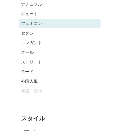
ナチュラル
キュート
フェミニン
セクシー
エレガント
クール
ストリート
モード
外国人風
和服・着物
スタイル