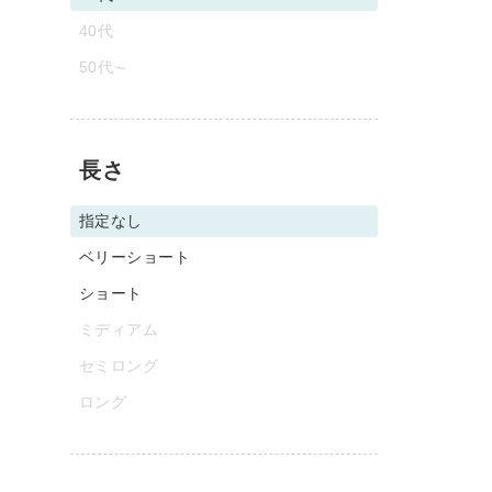
40代
50代～
長さ
指定なし
ベリーショート
ショート
ミディアム
セミロング
ロング