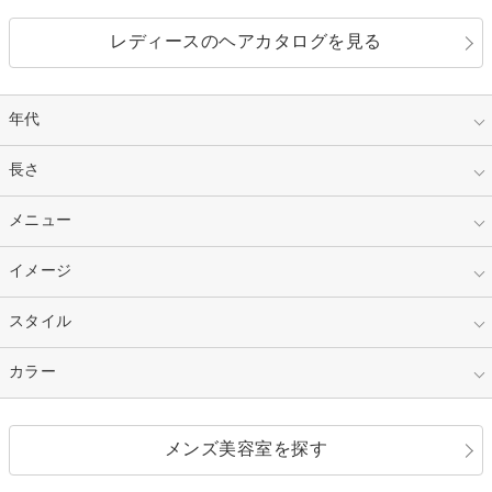
レディースのヘアカタログを見る
年代
指定なし
長さ
キッズ
10代
20代
指定なし
メニュー
ベリーショート
30代
40代
ショート
ミディアム
指定なし
イメージ
カット
50代～
セミロング
ロング
カラー
パーマ
指定なし
スタイル
ナチュラル
縮毛矯正
エクステ
キュート
フェミニン
指定なし
カラー
ストレート
ストレートパーマ
ヘアアレンジ
セクシー
エレガント
カール
グラデーション
指定なし
黒髪
メンズ美容室を探す
クール
ストリート
レイヤー
シャギー
ブラウン・ベージュ
イエロー・オレンジ