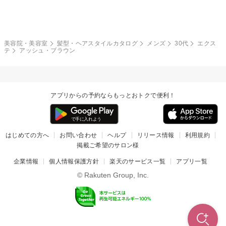
モード
外国人風
ボブ
マッシュ
レッド・ピンク
アッシュ・ブラウン
和服・着物
編み込み
サイドアップ
グラデーションカラー
美容院・美容室
髪型・ヘアスタイルカタログ
メンズ
30代
エクス
テ
アッシュ・ブラウン
ポニーテール
アップ
ツーブロック
モヒカン
アプリからの予約ならもっとおトクで便利！
ウルフ
ボウズ
ビジネス
はじめての方へ
お問い合わせ
ヘルプ
リリース情報
利用規約
掲載ご希望のサロン様
企業情報
個人情報保護方針
楽天のサービス一覧
アプリ一覧
© Rakuten Group, Inc.