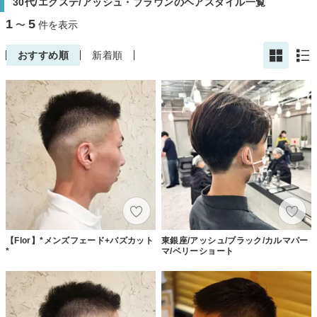
30代/エクステ/アッシュ・ブラウンのヘアスタイル一覧
1
5
〜
件を表示
おすすめ順
新着順
【Flor】*メンズフェード+バズカット
東銀座/アッシュ/ブラック/カルマパー
*
マ/ベリーショート