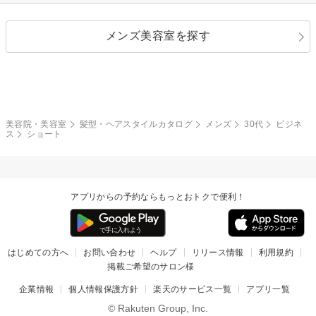
ストレートパーマ
ヘアアレンジ
セクシー
エレガント
カール
グラデーション
指定なし
黒髪
メンズ美容室を探す
クール
ストリート
レイヤー
シャギー
ブラウン・ベージュ
イエロー・オレンジ
モード
外国人風
ボブ
マッシュ
レッド・ピンク
アッシュ・ブラウン
和服・着物
編み込み
サイドアップ
グラデーションカラー
美容院・美容室
髪型・ヘアスタイルカタログ
メンズ
30代
ビジネ
ス
ショート
ポニーテール
アップ
ツーブロック
モヒカン
アプリからの予約ならもっとおトクで便利！
ウルフ
ボウズ
ビジネス
はじめての方へ
お問い合わせ
ヘルプ
リリース情報
利用規約
掲載ご希望のサロン様
企業情報
個人情報保護方針
楽天のサービス一覧
アプリ一覧
© Rakuten Group, Inc.