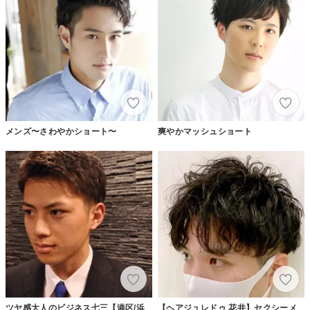
メンズ〜さわやかショート〜
爽やかマッシュショート
ツヤ感大人のビジネス七三【港区/浜
【ヘアジュレドゥ 花井】セクシーメ