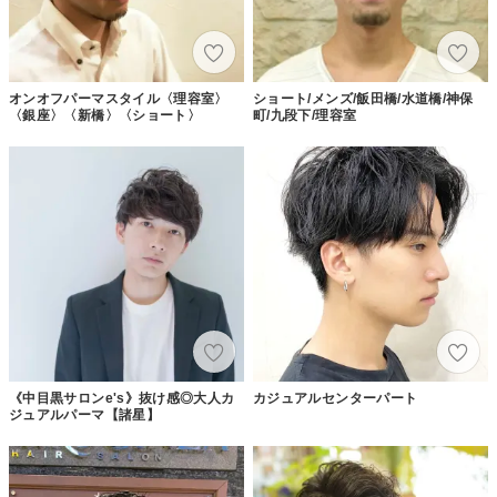
オンオフパーマスタイル〈理容室〉
ショート/メンズ/飯田橋/水道橋/神保
〈銀座〉〈新橋〉〈ショート〉
町/九段下/理容室
《中目黒サロンe's》抜け感◎大人カ
カジュアルセンターパート
ジュアルパーマ【諸星】