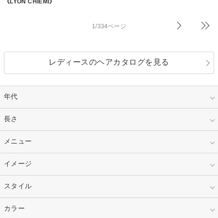
《LYON CHIEMI》
1/334ページ
レディースのヘアカタログを見る
年代
指定なし
長さ
キッズ
10代
20代
指定なし
メニュー
ベリーショート
30代
40代
ショート
ミディアム
指定なし
イメージ
カット
50代～
セミロング
ロング
カラー
パーマ
指定なし
スタイル
ナチュラル
縮毛矯正
エクステ
キュート
フェミニン
指定なし
カラー
ストレート