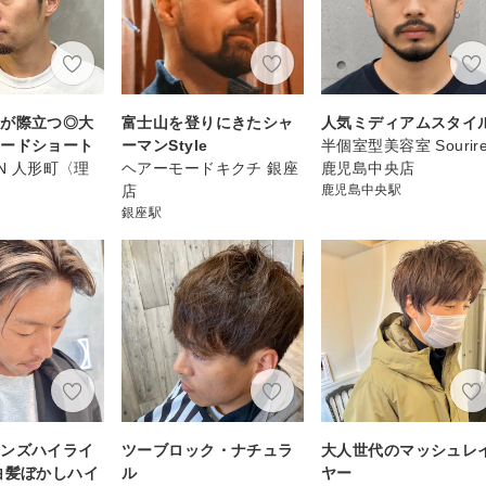
力が際立つ◎大
富士山を登りにきたシャ
人気ミディアムスタイ
ェードショート
ーマンStyle
半個室型美容室 Sourir
AN 人形町〈理
ヘアーモードキクチ 銀座
鹿児島中央店
店
鹿児島中央駅
銀座駅
メンズハイライ
ツーブロック・ナチュラ
大人世代のマッシュレ
白髪ぼかしハイ
ル
ヤー