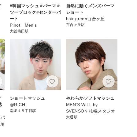
イ
#韓国マッシュ #パーマ #
自然に動くメンズパーマ
ツーブロック#センターパ
ショート
ート
hair green百合ヶ丘
Pinot Men's
百合ヶ丘駅
大阪梅田駅
イ
ショートマッシュ
やわらかソフトマッシュ
感
@RICH
MEN'S WILL by
南郷１８丁目駅
SVENSON 札幌スタジオ
カバ
大通駅
上尾