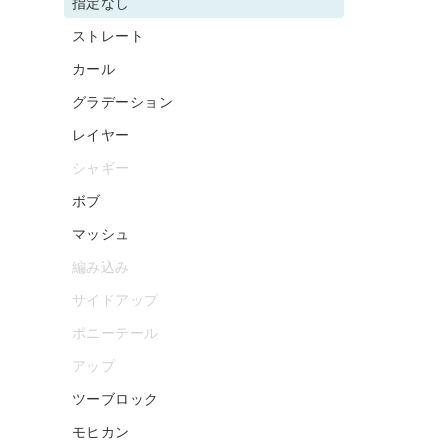
指定なし
ストレート
カール
グラデーション
レイヤー
シャギー
ボブ
マッシュ
編み込み
サイドアップ
ポニーテール
アップ
ツーブロック
モヒカン