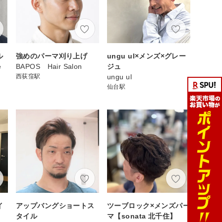
ル
強めのパーマ刈り上げ
ungu ul×メンズ×グレー
e
BAPOS Hair Salon
ジュ
西荻窪駅
ungu ul
仙台駅
イ
アップバングショートス
ツーブロック×メンズパー
タイル
マ【sonata 北千住】