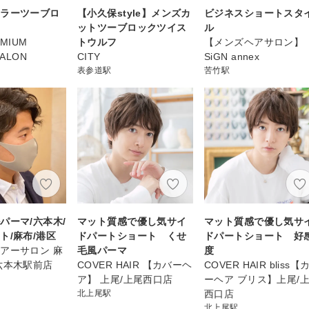
カラーツーブロ
【小久保style】メンズカ
ビジネスショートスタ
ットツーブロックツイス
ル
EMIUM
トウルフ
【メンズヘアサロン】
SALON
CITY
SiGN annex
表参道駅
苦竹駅
パーマ/六本木/
マット質感で優し気サイ
マット質感で優し気サ
ト/麻布/港区
ドパートショート くせ
ドパートショート 好
アーサロン 麻
毛風パーマ
度
六本木駅前店
COVER HAIR 【カバーヘ
COVER HAIR bliss【
ア】 上尾/上尾西口店
ーヘア ブリス】上尾/
北上尾駅
西口店
北上尾駅