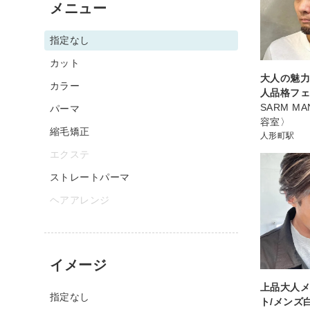
メニュー
指定なし
カット
大人の魅
カラー
人品格フ
SARM M
パーマ
容室〉
縮毛矯正
人形町駅
エクステ
ストレートパーマ
ヘアアレンジ
イメージ
上品大人
指定なし
ト/メンズ