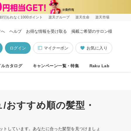
銀行]もれなく1000ポイント
楽天グループ
楽天生命
楽天市場
方へ
ヘルプ
お得な情報を受け取る
掲載ご希望のサロン様
ログイン
マイクーポン
お気に入り
イルカタログ
キャンペーン一覧・特集
Raku Lab
ュ/おすすめ順の髪型・
件ヒットしています。あなたに合った髪型を見つけましょ