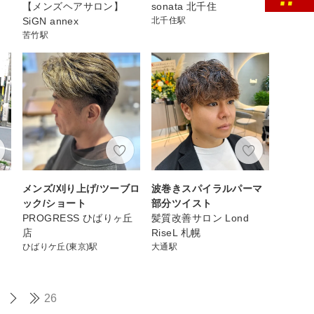
【メンズヘアサロン】
sonata 北千住
SiGN annex
北千住駅
苦竹駅
メンズ/刈り上げ/ツーブロ
波巻きスパイラルパーマ
ック/ショート
部分ツイスト
PROGRESS ひばりヶ丘
髪質改善サロン Lond
店
RiseL 札幌
ひばりケ丘(東京)駅
大通駅
26