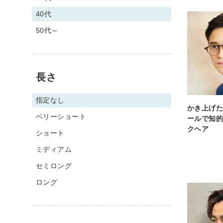
40代
50代～
長さ
指定なし
かき上げ
ベリーショート
ールで知
クヘア
ショート
ミディアム
セミロング
ロング