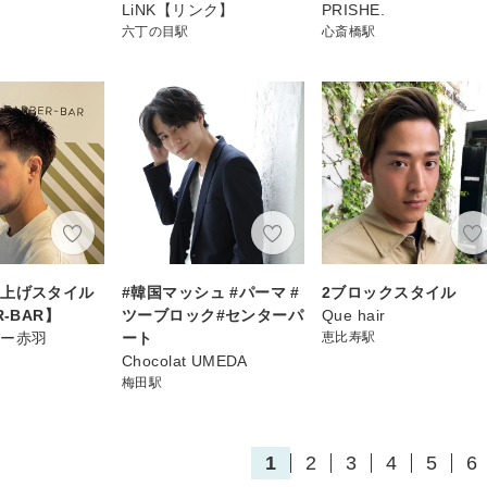
LiNK【リンク】
PRISHE.
六丁の目駅
心斎橋駅
り上げスタイル
#韓国マッシュ #パーマ #
2ブロックスタイル
R-BAR】
ツーブロック#センターパ
Que hair
バー赤羽
ート
恵比寿駅
Chocolat UMEDA
梅田駅
1
2
3
4
5
6