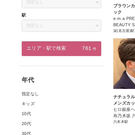
指定なし
ブラウン
ック
駅
e.m.a PR
BEAUTY 
指定なし
栄(名古屋)駅
761
エリア・駅で検索
件
年代
指定なし
ナチュラル
メンズカッ
キッズ
ヒロ銀座ヘ
10代
布乃木坂 
六本木駅
20代
30代