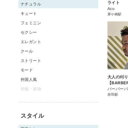
ライト
ナチュラル
Aco
キュート
茅ケ崎駅
フェミニン
セクシー
エレガント
クール
ストリート
モード
大人の刈
外国人風
【BARBE
和服・着物
バーバー
赤羽駅
スタイル